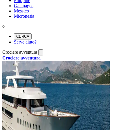
Filippine
Galapagos
Messico
Micronesia
o
CERCA
Serve aiuto?
Crociere avventura
Crociere avventura