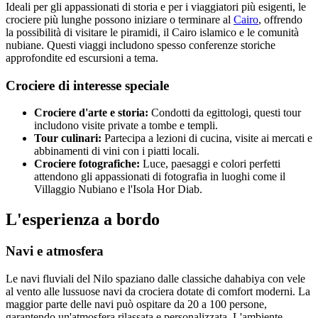
Ideali per gli appassionati di storia e per i viaggiatori più esigenti, le
crociere più lunghe possono iniziare o terminare al
Cairo
, offrendo
la possibilità di visitare le piramidi, il Cairo islamico e le comunità
nubiane. Questi viaggi includono spesso conferenze storiche
approfondite ed escursioni a tema.
Crociere di interesse speciale
Crociere d'arte e storia:
Condotti da egittologi, questi tour
includono visite private a tombe e templi.
Tour culinari:
Partecipa a lezioni di cucina, visite ai mercati e
abbinamenti di vini con i piatti locali.
Crociere fotografiche:
Luce, paesaggi e colori perfetti
attendono gli appassionati di fotografia in luoghi come il
Villaggio Nubiano e l'Isola Hor Diab.
L'esperienza a bordo
Navi e atmosfera
Le navi fluviali del Nilo spaziano dalle classiche dahabiya con vele
al vento alle lussuose navi da crociera dotate di comfort moderni. La
maggior parte delle navi può ospitare da 20 a 100 persone,
garantendo un'atmosfera rilassata e personalizzata. L'ambiente