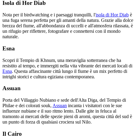
Isola di Hor Diab
Nota per il birdwatching e i paesaggi tranquilli, l'
isola di Hor Diab
è
una fuga serena perfetta per gli amanti della natura. Grazie alla dolce
brezza del fiume, all'abbondanza di uccelli e all'atmosfera rilassata, è
un rifugio per riflettere, fotografare e connettersi con il mondo
naturale.
Esna
Scopri il Tempio di Khnum, una meraviglia sotterranea che ha
resistito al tempo, e immergiti nella vita vibrante dei mercati locali di
Esna
. Questa affascinante città lungo il fiume è un mix perfetto di
intrighi storici e cultura egiziana contemporanea.
Assuan
Porta del Villaggio Nubiano e sede dell'Alta Diga, del Tempio di
Philae e dei colorati souk,
Assuan
incanta i visitatori con le sue
influenze nubiane e il suo ritmo lento. Dalle gite in feluca al
tramonto ai mercati delle spezie pieni di aromi, questa città del sud è
un punto di forza di qualsiasi crociera sul Nilo.
Il Cairo