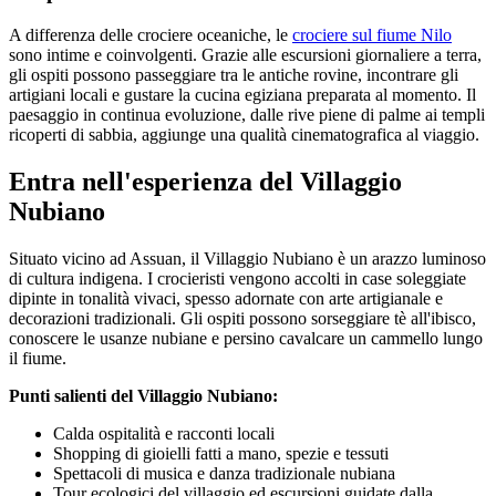
A differenza delle crociere oceaniche, le
crociere sul fiume Nilo
sono intime e coinvolgenti. Grazie alle escursioni giornaliere a terra,
gli ospiti possono passeggiare tra le antiche rovine, incontrare gli
artigiani locali e gustare la cucina egiziana preparata al momento. Il
paesaggio in continua evoluzione, dalle rive piene di palme ai templi
ricoperti di sabbia, aggiunge una qualità cinematografica al viaggio.
Entra nell'esperienza del Villaggio
Nubiano
Situato vicino ad Assuan, il Villaggio Nubiano è un arazzo luminoso
di cultura indigena. I crocieristi vengono accolti in case soleggiate
dipinte in tonalità vivaci, spesso adornate con arte artigianale e
decorazioni tradizionali. Gli ospiti possono sorseggiare tè all'ibisco,
conoscere le usanze nubiane e persino cavalcare un cammello lungo
il fiume.
Punti salienti del Villaggio Nubiano:
Calda ospitalità e racconti locali
Shopping di gioielli fatti a mano, spezie e tessuti
Spettacoli di musica e danza tradizionale nubiana
Tour ecologici del villaggio ed escursioni guidate dalla