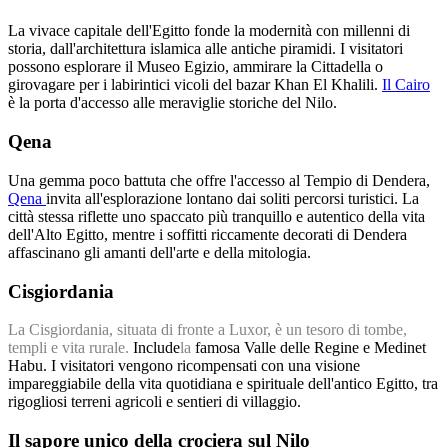
La vivace capitale dell'Egitto fonde la modernità con millenni di
storia, dall'architettura islamica alle antiche piramidi. I visitatori
possono esplorare il Museo Egizio, ammirare la Cittadella o
girovagare per i labirintici vicoli del bazar Khan El Khalili.
Il Cairo
è la porta d'accesso alle meraviglie storiche del Nilo.
Qena
Una gemma poco battuta che offre l'accesso al Tempio di Dendera,
Qena
invita all'esplorazione lontano dai soliti percorsi turistici. La
città stessa riflette uno spaccato più tranquillo e autentico della vita
dell'Alto Egitto, mentre i soffitti riccamente decorati di Dendera
affascinano gli amanti dell'arte e della mitologia.
Cisgiordania
La Cisgiordania, situata di fronte a Luxor, è un tesoro di tombe,
templi e vita rurale.
Include
la
famosa Valle delle Regine e Medinet
Habu. I visitatori vengono ricompensati con una visione
impareggiabile della vita quotidiana e spirituale dell'antico Egitto, tra
rigogliosi terreni agricoli e sentieri di villaggio.
Il sapore unico della crociera sul Nilo