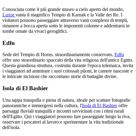
Conosciuta come il più grande museo a cielo aperto del mondo,
Luxor
vanta il magnifico Tempio di Karnak e la Valle dei Re. I
visitatori possono passeggiare attraverso vasti complessi di templi,
rimanere a bocca aperta sotto le imponenti colonne e addentrarsi in
tombe ornate da vivaci geroglifici.
Edfu
Sede del Tempio di Horus, straordinariamente conservato,
Edfu
offre uno straordinario spaccato della vita religiosa dell'antico Egitto.
Questa grandiosa struttura, costruita durante l'epoca tolemaica, invita
i viaggiatori ad ammirare i suoi colossali piloni, le camere nascoste e
le intricate incisioni che raccontano storie di battaglie divine.
Isola di El Bashier
Una tappa tranquilla e piena di natura, ideale per scattare fotografie
panoramiche e immergersi nella cultura, l'
Isola di El Bashier
offre
paesaggi fluviali tranquilli e incontri ravvicinati con i ritmi rurali
dell'Egitto. Qui i viaggiatori possono fare passeggiate lungo la riva,
osservare i pescatori al lavoro e sperimentare la vita tradizionale
dell'isola.