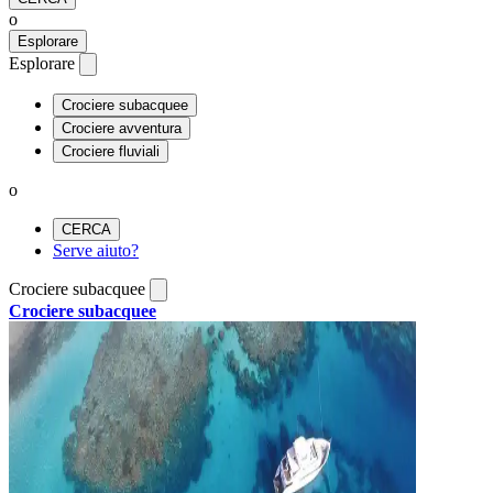
o
Esplorare
Esplorare
Crociere subacquee
Crociere avventura
Crociere fluviali
o
CERCA
Serve aiuto?
Crociere subacquee
Crociere subacquee