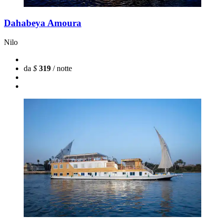
Dahabeya Amoura
Nilo
da
$
319
/ notte