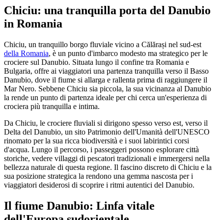
Chiciu: una tranquilla porta del Danubio
in Romania
Chiciu, un tranquillo borgo fluviale vicino a Călărași nel sud-est
della Romania
, è un punto d'imbarco modesto ma strategico per le
crociere sul Danubio. Situata lungo il confine tra Romania e
Bulgaria, offre ai viaggiatori una partenza tranquilla verso il Basso
Danubio, dove il fiume si allarga e rallenta prima di raggiungere il
Mar Nero. Sebbene Chiciu sia piccola, la sua vicinanza al Danubio
la rende un punto di partenza ideale per chi cerca un'esperienza di
crociera più tranquilla e intima.
Da Chiciu, le crociere fluviali si dirigono spesso verso est, verso il
Delta del Danubio, un sito Patrimonio dell'Umanità dell'UNESCO
rinomato per la sua ricca biodiversità e i suoi labirintici corsi
d'acqua. Lungo il percorso, i passeggeri possono esplorare città
storiche, vedere villaggi di pescatori tradizionali e immergersi nella
bellezza naturale di questa regione. Il fascino discreto di Chiciu e la
sua posizione strategica la rendono una gemma nascosta per i
viaggiatori desiderosi di scoprire i ritmi autentici del Danubio.
Il fiume Danubio: Linfa vitale
dell'Europa sudorientale