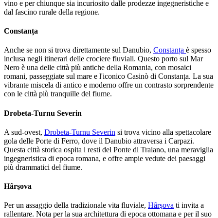
vino e per chiunque sia incuriosito dalle prodezze ingegneristiche e
dal fascino rurale della regione.
Constanța
Anche se non si trova direttamente sul Danubio,
Constanța
è spesso
inclusa negli itinerari delle crociere fluviali. Questo porto sul Mar
Nero è una delle città più antiche della Romania, con mosaici
romani, passeggiate sul mare e l'iconico Casinò di Constanța. La sua
vibrante miscela di antico e moderno offre un contrasto sorprendente
con le città più tranquille del fiume.
Drobeta-Turnu Severin
A sud-ovest,
Drobeta-Turnu Severin
si trova vicino alla spettacolare
gola delle Porte di Ferro, dove il Danubio attraversa i Carpazi.
Questa città storica ospita i resti del Ponte di Traiano, una meraviglia
ingegneristica di epoca romana, e offre ampie vedute dei paesaggi
più drammatici del fiume.
Hârşova
Per un assaggio della tradizionale vita fluviale,
Hârşova
ti invita a
rallentare. Nota per la sua architettura di epoca ottomana e per il suo