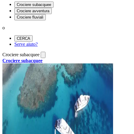
Crociere subacquee
Crociere avventura
Crociere fluviali
o
CERCA
Serve aiuto?
Crociere subacquee
Crociere subacquee