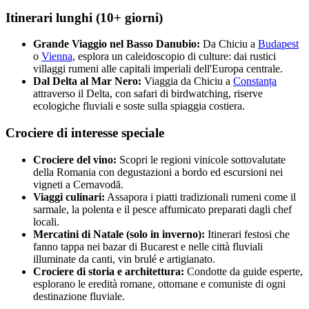
Itinerari lunghi (10+ giorni)
Grande Viaggio nel Basso Danubio:
Da Chiciu a
Budapest
o
Vienna
, esplora un caleidoscopio di culture: dai rustici
villaggi rumeni alle capitali imperiali dell'Europa centrale.
Dal Delta al Mar Nero:
Viaggia da Chiciu a
Constanța
attraverso il Delta, con safari di birdwatching, riserve
ecologiche fluviali e soste sulla spiaggia costiera.
Crociere di interesse speciale
Crociere del vino:
Scopri le regioni vinicole sottovalutate
della Romania con degustazioni a bordo ed escursioni nei
vigneti a Cernavodă.
Viaggi culinari:
Assapora i piatti tradizionali rumeni come il
sarmale, la polenta e il pesce affumicato preparati dagli chef
locali.
Mercatini di Natale (solo in inverno):
Itinerari festosi che
fanno tappa nei bazar di Bucarest e nelle città fluviali
illuminate da canti, vin brulé e artigianato.
Crociere di storia e architettura:
Condotte da guide esperte,
esplorano le eredità romane, ottomane e comuniste di ogni
destinazione fluviale.