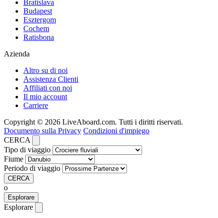
Bratislava
Budapest
Esztergom
Cochem
Ratisbona
Azienda
Altro su di noi
Assistenza Clienti
Affiliati con noi
Il mio account
Carriere
Copyright © 2026 LiveAboard.com. Tutti i diritti riservati.
Documento sulla Privacy
Condizioni d'impiego
CERCA
Tipo di viaggio
Fiume
Periodo di viaggio
CERCA
o
Esplorare
Esplorare