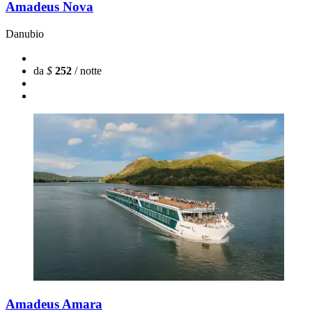
Amadeus Nova
Danubio
da
$
252
/ notte
Amadeus Amara