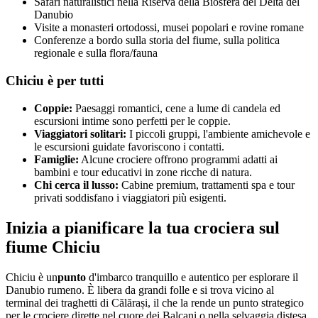
Safari naturalistici nella Riserva della Biosfera del Delta del
Danubio
Visite a monasteri ortodossi, musei popolari e rovine romane
Conferenze a bordo sulla storia del fiume, sulla politica
regionale e sulla flora/fauna
Chiciu è per tutti
Coppie:
Paesaggi romantici, cene a lume di candela ed
escursioni intime sono perfetti per le coppie.
Viaggiatori solitari:
I piccoli gruppi, l'ambiente amichevole e
le escursioni guidate favoriscono i contatti.
Famiglie:
Alcune crociere offrono programmi adatti ai
bambini e tour educativi in zone ricche di natura.
Chi cerca il lusso:
Cabine premium, trattamenti spa e tour
privati soddisfano i viaggiatori più esigenti.
Inizia a pianificare la tua crociera sul
fiume Chiciu
Chiciu è un
punto
d'imbarco tranquillo e autentico per esplorare il
Danubio rumeno. È libera da grandi folle e si trova vicino al
terminal dei traghetti di Călărași, il che la rende un punto strategico
per le crociere dirette nel cuore dei Balcani o nella selvaggia distesa