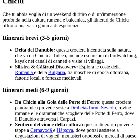
Chiciu
Che tu abbia voglia di un weekend di ritiro o di un'immersione
profonda nella cultura rumena e balcanica, gli itinerari da Chiciu
offrono una vasta gamma di esperienze.
Itinerari brevi (3-5 giorni)
Delta del Danubio:
questa crociera incentrata sulla natura,
che va da Chiciu a Tulcea, include escursioni di birdwatching,
kayak nei canali di canneti e visite ai villaggi.
Silistra & Călărași Discovery:
Esplora le coste della
Romania
e della
Bulgaria
, tra moschee di epoca ottomana,
fattorie locali e fortezze medievali.
Itinerari medi (6-9 giorni)
Da Chiciu alla Gola delle Porte di Ferro:
questa crociera
panoramica prevede soste a
Drobeta-Turnu Severin
, rovine
romane e le drammatiche scogliere delle Porte di Ferro, dove
il Danubio attraversa i Carpazi.
Sentiero del vino e della cultura:
questo itinerario prevede
tappe a
Cernavodă
e
Hârşova
, dove potrai assistere a
degustazioni di vigneti, monasteri ortodossi e mercati di paese.