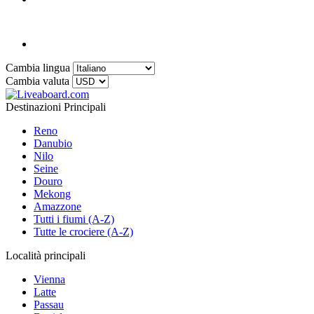
Cambia lingua
Cambia valuta
Destinazioni Principali
Reno
Danubio
Nilo
Seine
Douro
Mekong
Amazzone
Tutti i fiumi (A-Z)
Tutte le crociere (A-Z)
Località principali
Vienna
Latte
Passau