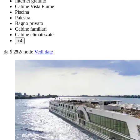
Internet gratuito
Cabine Vista Fiume
Piscina
Palestra
Bagno privato
Cabine familiari
Cabine climatizzate
+4
da
$
252
/ notte
Vedi date