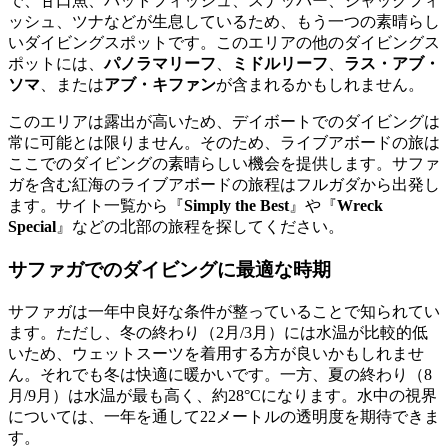
で、甘口魚、バットフィッシュ、スナッパー、ジャックフィ
ッシュ、ツナなどが生息しているため、もう一つの素晴らし
いダイビングスポットです。このエリアの他のダイビングス
ポットには、
パノラマリーフ
、
ミドルリーフ
、
ラス・アブ・
ソマ
、または
アブ・キファン
が含まれるかもしれません。
このエリアは露出が高いため、デイボートでのダイビングは
常に可能とは限りません。そのため、ライブアボードの旅は
ここでのダイビングの素晴らしい機会を提供します。サファ
ガを含む紅海のライブアボードの旅程はフルガダから出発し
ます。サイト一覧から『
Simply the Best
』や『
Wreck
Special
』などの北部の旅程を探してください。
サファガでのダイビングに最適な時期
サファガは一年中良好な条件が整っていることで知られてい
ます。ただし、冬の終わり（2月/3月）には水温が比較的低
いため、ウェットスーツを着用する方が良いかもしれませ
ん。それでも冬は快適に暖かいです。一方、夏の終わり（8
月/9月）は水温が最も高く、約28°Cになります。水中の視界
については、一年を通して22メートルの透明度を期待できま
す。