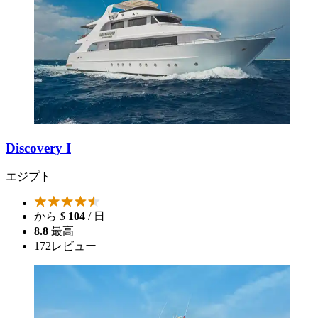
Discovery I
エジプト
から
$
104
/ 日
8.8
最高
172
レビュー