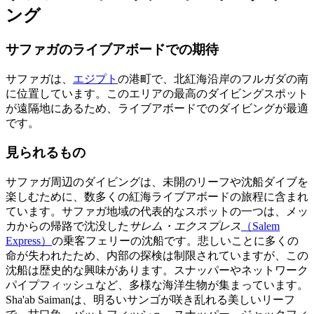
ング
サファガのライブアボードでの期待
サファガは、
エジプト
の港町で、北紅海沿岸のフルガダの南
に位置しています。このエリアの最高のダイビングスポット
が遠隔地にあるため、ライブアボードでのダイビングが最適
です。
見られるもの
サファガ周辺のダイビングは、未開のリーフや沈船ダイブを
楽しむために、数多くの紅海ライブアボードの旅程に含まれ
ています。サファガ地域の代表的なスポットの一つは、メッ
カからの帰路で沈没した
サレム・エクスプレス
（Salem
Express）
の乗客フェリーの沈船です。悲しいことに多くの
命が失われたため、内部の探検は制限されていますが、この
沈船は歴史的な興味があります。スナッパーやネットワーク
パイプフィッシュなど、多様な海洋生物が集まっています。
Sha'ab Saimanは、明るいサンゴが咲き乱れる美しいリーフ