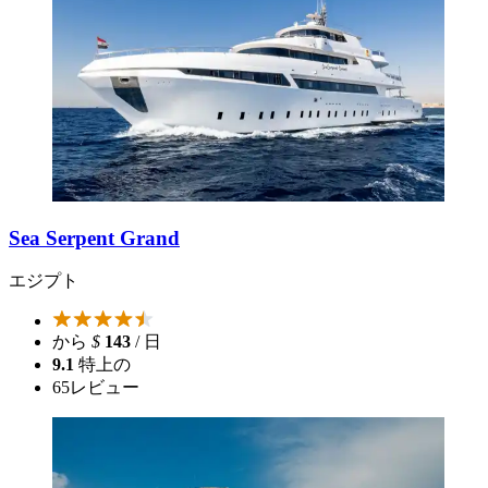
Sea Serpent Grand
エジプト
から
$
143
/ 日
9.1
特上の
65
レビュー