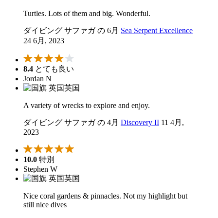
Turtles. Lots of them and big. Wonderful.
ダイビング サファガ の 6月
Sea Serpent Excellence
24 6月, 2023
8.4
とても良い
Jordan N
英国
A variety of wrecks to explore and enjoy.
ダイビング サファガ の 4月
Discovery II
11 4月,
2023
10.0
特別
Stephen W
英国
Nice coral gardens & pinnacles. Not my highlight but
still nice dives