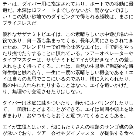
ティは、ダイバー用に指定されており、ボートでの移動に最
適だ。水深は12フィートまでしかないが、驚かないでほし
い！この浅い砂地でのダイビングで得られる経験は、まさに
プライスレスだ。
優雅なサザナミトビエイは、この素晴らしい水中遊び場の主
役であり、何十匹も集まってくる。長年人間にさらされてき
たため、フレンドリーで好奇心旺盛なエイは、手で餌をやっ
たり撫でたりすることに慣れている。ツアーオペレーターや
ダイブマスターは、サザナミトビエイが大好きなイカの差し
入れをよく持ってくる。これは、自然の生息地で魅惑的な海
洋生物と触れ合う、一生に一度の素晴らしい機会である！エ
イは自らの意思でここにいるのであり、檻に入れられたり、
檻の中に入れられたりすることはない。エイを追いかけた
り、無理やり交流させたりはしない。
ダイバーは水底に膝をついたり、静かにホバリングしたりし
て、一箇所にとどまることができる。エイは周囲や頭上を泳
ぎまわり、おやつをもらおうと近づいてくることもある。
エイが主役とはいえ、他にもたくさんの種類のサンゴ礁の魚
が泳いでおり、ツアー会社やダイブマスターが提供する食べ