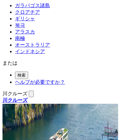
ガラパゴス諸島
クロアチア
ギリシャ
북극
アラスカ
南極
オーストラリア
インドネシア
または
検索
ヘルプが必要ですか？
川クルーズ
川クルーズ