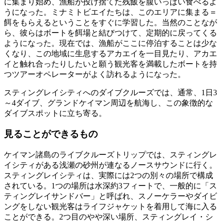
に集まり始め、漁船が投げ捨てた残飯を腹いっぱい食べるよ
うになった。ミナミトビエイたちは、このエリアに集まる＝
餌をもらえるということをすぐに学習した。当然のことなが
ら、彼らはボートを餌場と結びつけて、定期的に戻ってくる
ようになった。現在では、漁船がここに停泊することは少な
くなり、この地域に生息するアカエイを一目見たり、アカエ
イと触れ合ったりしたいと願う観光客を満載したボートを持
つツアーオペレーターがよく訪れるようになった。
スティングレイシティへのダイブクルーズでは、通常、1日3
～4ダイブ、グランドケイマン周辺を航海し、この象徴的な
ダイブスポットに立ち寄る。
見ることができるもの
ケイマン諸島のライブクルーズトリップでは、スティングレ
イシティがある浅瀬の砂州が連なるノースサウンドに行く。
スティングレイシティは、実際には2つの別々の場所で構成
されている。1つの場所は水深約3フィートで、一般的に「ス
ティングレイサンドバー」と呼ばれ、スノーケラーやダイビ
ングをしない観光客はライフジャケットを着用して海に入る
ことができる。2つ目のやや深い場所、スティングレイ・シ