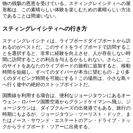
物の残骸の恩恵を受けている。スティングレイシティへの屋
形船は、この素晴らしい体験を楽しむための素晴らしい方法
であることは間違いない。
スティングレイシティへの行き方
スティングレイシティは、ライブボードダイブボートから訪
れるのがベストだ。このサイトをライブボードで訪問するこ
とを選択すると、非常に経験を向上させ、人が存在しない時
間に訪問することの利点を与えるかもしれない。さらに、こ
のサイトをあなたのライブボードの旅程に追加すると、移動
時間を短縮し、すべてのダイバーが本当に望むもの - より多
くのダイビング時間を可能にする！この場所は、小さな島々
へ行く途中の絶好のストップポイントだ。
国際線を利用する場合は、便利なジョージタウンにあるオー
ウェン・ロバーツ国際空港からグランドケイマンへ飛ぶ。ジ
ョージタウンは、ダイブクルーズの出発港でもある。旅行の
時期にもよるが、ジョージタウン・ツーリスト・ドック、ま
たはノース・サウンド・エステートのアン・ドライブ・ドッ
クからライブボード・ツアーに出発する。