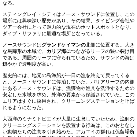
なる。
スティングレイ・シティはノース・サウンドに位置し、この
場所には興味深い歴史があり、その結果、ダイビング会社や
ツアー会社にとって魅力的な現在のホットスポットとなり、
ダイブ・サファリに最適な場所となっている。
ノースサウンドは
グランドケイマンの
北側に位置する。大き
な馬蹄形の水域で、
カリブ海に
つながるリーフの狭い裂け目
である。周囲のリーフに守られているため、サウンドの海は
穏やかで透明度が高い。
歴史的には、地元の島漁船が一日の漁を終えて戻ってくる
と、ノース・サウンドに停泊していた。バリアリーフの内側
にあるノース・サウンドは、漁獲物や漁具を洗浄するための
安定した水域を求め、外洋の要素から保護されていた。この
エリアはすぐに採用され、クリーニングステーションと呼ば
れるようになった。
大西洋のミナミトビエイが大量に生息していたため、漁師の
クリーニングステーションを設置する行為は、このおとなし
い動物たちの注意を引き始めた。アカエイの群れは係留場所