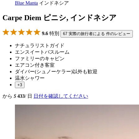
Blue Manta
インドネシア
Carpe Diem ピニシ, インドネシア
9.6
特別
67 実際の旅行者による 件のレビュー
ナチュラリストガイド
エンスイートバスルーム
ファミリーのキャビン
エアコン付き客室
ダイバー(シュノーケラー)以外も歓迎
温水シャワー
+3
から
$
433
/ 日
日付を確認してください