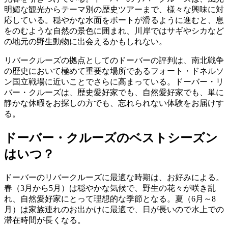
明媚な観光からテーマ別の歴史ツアーまで、様々な興味に対
応している。穏やかな水面をボートが滑るように進むと、息
をのむような自然の景色に囲まれ、川岸ではサギやシカなど
の地元の野生動物に出会えるかもしれない。
リバークルーズの拠点としてのドーバーの評判は、南北戦争
の歴史において極めて重要な場所であるフォート・ドネルソ
ン国立戦場に近いことでさらに高まっている。ドーバー・リ
バー・クルーズは、歴史愛好家でも、自然愛好家でも、単に
静かな休暇をお探しの方でも、忘れられない体験をお届けす
る。
ドーバー・クルーズのベストシーズン
はいつ？
ドーバーのリバークルーズに最適な時期は、お好みによる。
春（3月から5月）は穏やかな気候で、野生の花々が咲き乱
れ、自然愛好家にとって理想的な季節となる。夏（6月～8
月）は家族連れのお出かけに最適で、日が長いので水上での
滞在時間が長くなる。