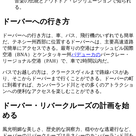
音楽の伝統とアウトドア・レクリエーションで知られ
る。
ドーバーへの行き方
ドーバーへの行き方は、車、バス、飛行機のいずれでも簡単
だ。テネシー州西部に位置するドーバーへは、主要高速道路
で簡単にアクセスできる。最寄りの空港はナッシュビル国際
空港（BNA）とケンタッキー州
パデューカの
バークレー・
リージョナル空港（PAH）で、車で2時間以内だ。
バスでお越しの方は、クラークスヴィルまで路線バスがあ
り、そこからドーバーまで行くことができる。ドーバーの町
に到着すれば、カンバーランド川とその多くのアトラクショ
ンへの便利なアクセスを楽しむことができる。
ドーバー・リバークルーズの計画を始
める
風光明媚な美しさ、歴史的な洞察力、穏やかな逃避行など、
ドーバーのリバークルーズはテネシーのカンバーランド川を