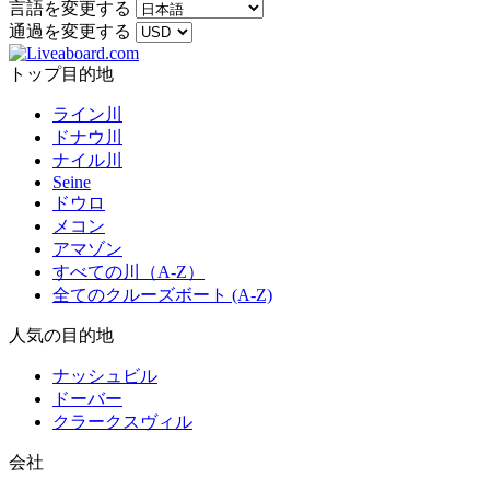
言語を変更する
通過を変更する
トップ目的地
ライン川
ドナウ川
ナイル川
Seine
ドウロ
メコン
アマゾン
すべての川（A-Z）
全てのクルーズボート (A-Z)
人気の目的地
ナッシュビル
ドーバー
クラークスヴィル
会社