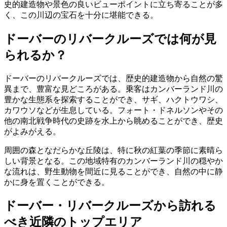
史的建造物や景色の良いビューポイントに立ち寄ることが多
く、この川辺の宝石を十分に堪能できる。
ドーバーのリバークルーズでは何が見
られるか？
ドーバーのリバークルーズでは、歴史的建造物から自然の驚
異まで、豊富な見どころがある。乗客はカンバーランド川の
豊かな生態系を探索することができ、サギ、ハクトウワシ、
カワウソなどが生息している。フォート・ドネルソンやその
他の南北戦争時代の史跡を水上から眺めることができ、歴史
がよみがえる。
周囲の森となだらかな丘陵は、特に秋の紅葉の季節に素晴ら
しい背景となる。この地域特有のカンバーランド川の穏やか
な流れは、野生動物を間近に見ることができ、自然の中に静
かに身を置くことができる。
ドーバー・リバークルーズから訪れる
べき近隣のトップエリア