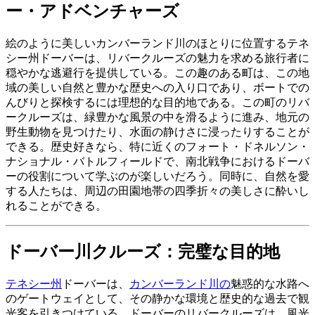
ー・アドベンチャーズ
絵のように美しいカンバーランド川のほとりに位置するテネ
シー州ドーバーは、リバークルーズの魅力を求める旅行者に
穏やかな逃避行を提供している。この趣のある町は、この地
域の美しい自然と豊かな歴史への入り口であり、ボートでの
んびりと探検するには理想的な目的地である。この町のリバ
ークルーズは、緑豊かな風景の中を滑るように進み、地元の
野生動物を見つけたり、水面の静けさに浸ったりすることが
できる。歴史好きなら、特に近くのフォート・ドネルソン・
ナショナル・バトルフィールドで、南北戦争におけるドーバ
ーの役割について学ぶのが楽しいだろう。同時に、自然を愛
する人たちは、周辺の田園地帯の四季折々の美しさに酔いし
れることができる。
ドーバー川クルーズ：完璧な目的地
テネシー州
ドーバーは、
カンバーランド川の
魅惑的な水路へ
のゲートウェイとして、その静かな環境と歴史的な過去で観
光客を引きつけている。ドーバーのリバークルーズは、風光