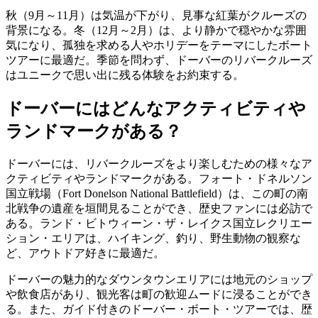
秋（9月～11月）は気温が下がり、見事な紅葉がクルーズの
背景になる。冬（12月～2月）は、より静かで穏やかな雰囲
気になり、孤独を求める人やホリデーをテーマにしたボート
ツアーに最適だ。季節を問わず、ドーバーのリバークルーズ
はユニークで思い出に残る体験をお約束する。
ドーバーにはどんなアクティビティや
ランドマークがある？
ドーバーには、リバークルーズをより楽しむための様々なア
クティビティやランドマークがある。フォート・ドネルソン
国立戦場（Fort Donelson National Battlefield）は、この町の南
北戦争の遺産を垣間見ることができ、歴史ファンには必訪で
ある。ランド・ビトウィーン・ザ・レイクス国立レクリエー
ション・エリアは、ハイキング、釣り、野生動物の観察な
ど、アウトドア好きに最適だ。
ドーバーの魅力的なダウンタウンエリアには地元のショップ
や飲食店があり、観光客は町の歓迎ムードに浸ることができ
る。また、ガイド付きのドーバー・ボート・ツアーでは、歴