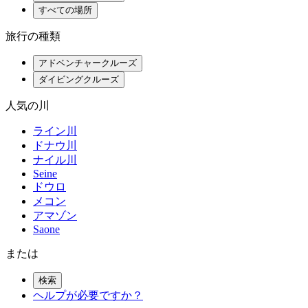
すべての場所
旅行の種類
アドベンチャークルーズ
ダイビングクルーズ
人気の川
ライン川
ドナウ川
ナイル川
Seine
ドウロ
メコン
アマゾン
Saone
または
検索
ヘルプが必要ですか？