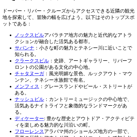
ドーバー・リバー・クルーズからアクセスできる近隣の観光
地を探索して、冒険の幅を広げよう。以下はそのトップスポ
ットである：
ノックスビル
アパラチア地方の魅力と近代的なアトラ
クションが融合した活気ある都市。
サバンナ
：小さな町の魅力とテネシー川に近いことで
知られる。
クラークスビル
：史跡、アートギャラリー、リバーフ
ロントの公園がある文化の中心地。
チャタヌーガ
：風光明媚な景色、ルックアウト・マウ
ンテン、テネシー水族館で有名。
メンフィス
：グレースランドやビール・ストリートが
ある。
ナッシュビル
：カントリーミュージックの中心地で、
活気あるナイトライフと象徴的なランドマークがあ
る。
ディケーター
: 豊かな歴史とアウトドア・アクティビテ
ィを楽しめる魅力的な川沿いの町。
フローレンス
アラバマ州のショールズ地方の一部で、