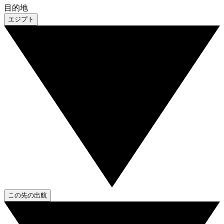
目的地
エジプト
この先の出航