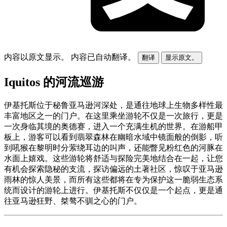
内容以原文显示。
内容已自动翻译。
翻译
显示原文。
Iquitos 的河流巡游
伊基托斯位于秘鲁亚马逊河深处，是通往地球上生物多样性最
丰富地区之一的门户。在这里乘坐游轮不仅是一次旅行，更是
一次身临其境的奥德赛，进入一个充满生机的世界。在游船甲
板上，游客可以看到翡翠森林在幽暗水域中镜面般的倒影，听
到吼猴在黎明时分萦绕耳边的叫声，还能瞥见粉红色的河豚在
水面上嬉戏。这些游轮将舒适与探险完美地结合在一起，让您
有机会探索隐秘的支流，探访偏远的土著社区，惊叹于亚马逊
雨林的惊人美景，而所有这些都将在专为保护这一脆弱生态系
统而设计的游轮上进行。伊基托斯不仅仅是一个起点，更是通
往亚马逊狂野、桀骜不驯之心的门户。