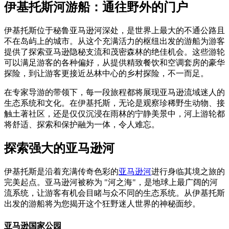
伊基托斯河游船：通往野外的门户
伊基托斯位于秘鲁亚马逊河深处，是世界上最大的不通公路且
不在岛屿上的城市。从这个充满活力的枢纽出发的游船为游客
提供了探索亚马逊隐秘支流和茂密森林的绝佳机会。这些游轮
可以满足游客的各种偏好，从提供精致餐饮和空调套房的豪华
探险，到让游客更接近丛林中心的乡村探险，不一而足。
在专家导游的带领下，每一段旅程都将展现亚马逊流域迷人的
生态系统和文化。在伊基托斯，无论是观察珍稀野生动物、接
触土著社区，还是仅仅沉浸在雨林的宁静美景中，河上游轮都
将舒适、探索和保护融为一体，令人难忘。
探索强大的亚马逊河
伊基托斯是沿着充满传奇色彩的
亚马逊河
进行身临其境之旅的
完美起点。亚马逊河被称为 "河之海"，是地球上最广阔的河
流系统，让游客有机会目睹与众不同的生态系统。从伊基托斯
出发的游船将为您揭开这个狂野迷人世界的神秘面纱。
亚马逊国家公园