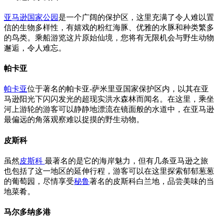
亚马逊国家公园
是一个广阔的保护区，这里充满了令人难以置
信的生物多样性，有嬉戏的粉红海豚、优雅的水豚和种类繁多
的鸟类。乘船游览这片原始仙境，您将有无限机会与野生动物
邂逅，令人难忘。
帕卡亚
帕卡亚
位于著名的帕卡亚-萨米里亚国家保护区内，以其在亚
马逊阳光下闪闪发光的超现实洪水森林而闻名。在这里，乘坐
河上游轮的游客可以静静地漂流在镜面般的水道中，在亚马逊
最偏远的角落观察难以捉摸的野生动物。
皮斯科
虽然
皮斯科
最著名的是它的海岸魅力，但有几条亚马逊之旅
也包括了这一地区的延伸行程，游客可以在这里探索郁郁葱葱
的葡萄园，尽情享受
秘鲁
著名的皮斯科白兰地，品尝美味的当
地菜肴。
马尔多纳多港