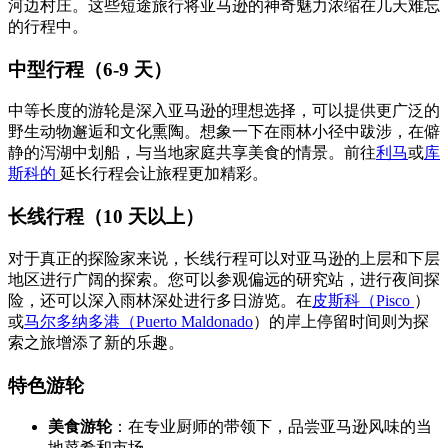
河边村庄。这些短途旅行将亚马逊的神奇魅力浓缩在几天难忘
的行程中。
中型行程（6-9 天）
中等长度的游轮是深入亚马逊的理想选择，可以提供更广泛的
野生动物邂逅和文化熏陶。想象一下在雨林小径中跋涉，在僻
静的泻湖中划船，与当地家庭共享美食的情景。前往
利马
或
库
斯科的
延长行程会让旅程更加精彩。
长线行程（10 天以上）
对于真正的探险家来说，长线行程可以对亚马逊的上层和下层
地区进行广阔的探索。您可以参观偏远的研究站，进行夜间探
险，还可以深入雨林深处进行多日游览。在
皮斯科（Pisco
）
或
马尔多纳多港（Puerto Maldonado
）的岸上停留时间则为探
索之旅增添了新的乐趣。
特色游轮
美食游轮
：在专业厨师的带领下，品尝亚马逊风味的当
地菜肴和市场。