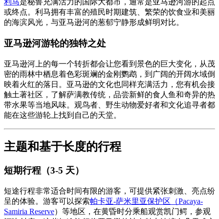
利马
是秘鲁充满活力的国际大都市，通常是亚马逊河游的起点
或终点。利马拥有丰富的殖民时期建筑、繁荣的饮食业和美丽
的海滨风光，与亚马逊河的葱郁宁静形成鲜明对比。
亚马逊河游轮的独特之处
亚马逊河上的每一个转折都会让您看到景色的巨大变化，从茂
密的雨林中栖息着色彩斑斓的金刚鹦鹉，到广阔的开阔水域倒
映着火红的落日。亚马逊的文化也同样充满活力，您有机会接
触土著社区，了解萨满教传统，品尝新鲜的食人鱼和奇异的热
带水果等当地风味。观鸟者、野生动物爱好者和文化追寻者都
能在这些游轮上找到自己的天堂。
主题和基于长度的行程
短期行程（3-5 天）
短途行程非常适合时间有限的游客，可提供紧张刺激、亮点纷
呈的体验。游客可以探索
帕卡亚-萨米里亚保护区（Pacaya-
Samiria Reserve
）等地区，在黄昏时分乘船观赏凯门鳄，参观