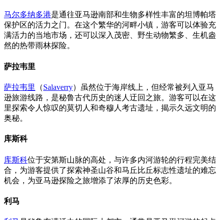
马尔多纳多港
是通往亚马逊南部和生物多样性丰富的坦博帕塔
保护区的活力之门。在这个繁华的河畔小镇，游客可以体验充
满活力的当地市场，还可以深入茂密、野生动物繁多、生机盎
然的热带雨林探险。
萨拉韦里
萨拉韦里
（
Salaverry
）虽然位于海岸线上，但经常被列入亚马
逊旅游线路，是秘鲁古代历史的迷人迂回之旅。游客可以在这
里探索令人惊叹的莫切人和奇穆人考古遗址，揭示久远文明的
奥秘。
库斯科
库斯科
位于安第斯山脉的高处，与许多内河游轮的行程完美结
合，为游客提供了探索神圣山谷和马丘比丘标志性遗址的难忘
机会，为亚马逊探险之旅增添了浓厚的历史色彩。
利马