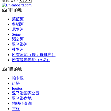
更改货币
热门目的地
莱茵河
多瑙河
尼罗河
Seine
湄公河
亚马逊河
杜罗河
所有河流（按字母排序）
所有巡游游船（A-Z）
热门目的地
帕卡亚
诺塔
Iquitos
亚马逊国家公园
亚马逊盆地
帕纳科查湖
古柯