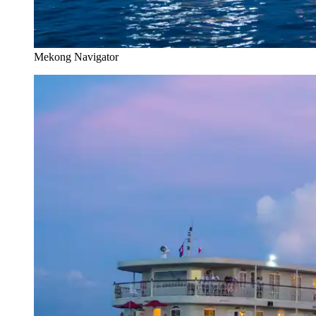
Mekong Navigator