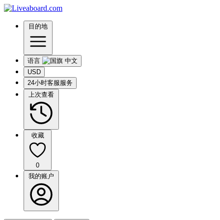
目的地
语言
USD
24小时客服服务
上次查看
收藏
0
我的账户