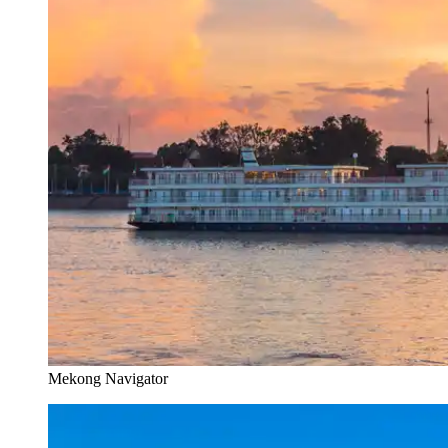
Mekong Navigator