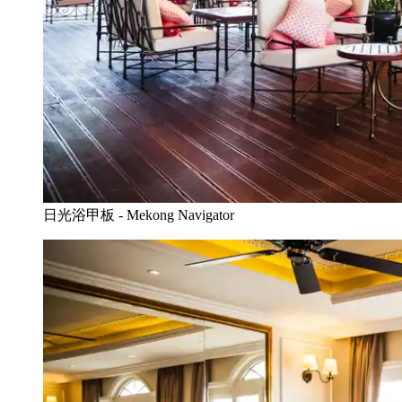
日光浴甲板 - Mekong Navigator