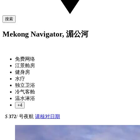
搜索
Mekong Navigator, 湄公河
免费网络
江景舱房
健身房
水疗
独立卫浴
冷气客舱
温水淋浴
+4
$
372
/ 号夜航
请核对日期