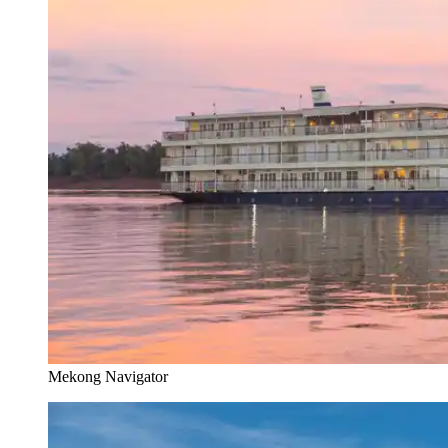
Mekong Navigator