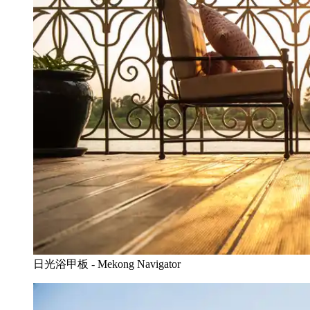
日光浴甲板 - Mekong Navigator