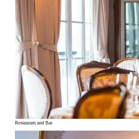
Restaurant and Bar