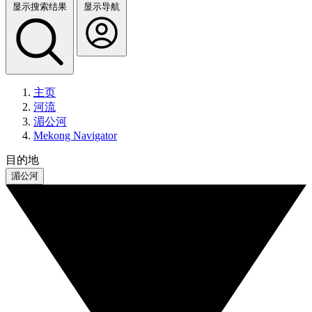
显示搜索结果
显示导航
主页
河流
湄公河
Mekong Navigator
目的地
湄公河