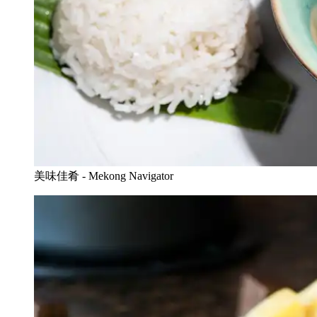
美味佳肴 - Mekong Navigator