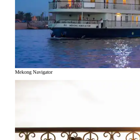
Mekong Navigator