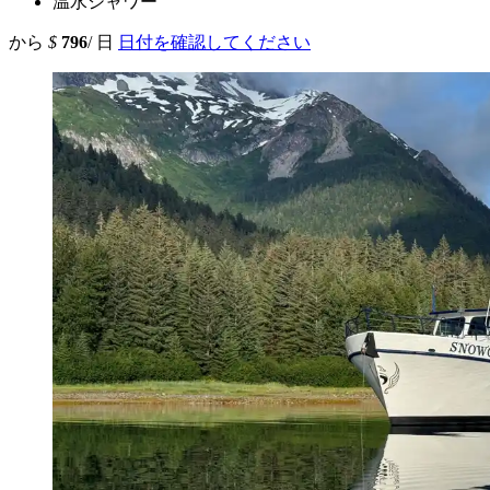
温水シャワー
から
$
796
/ 日
日付を確認してください