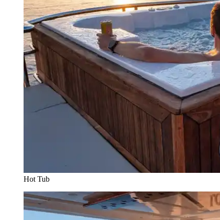
Hot Tub