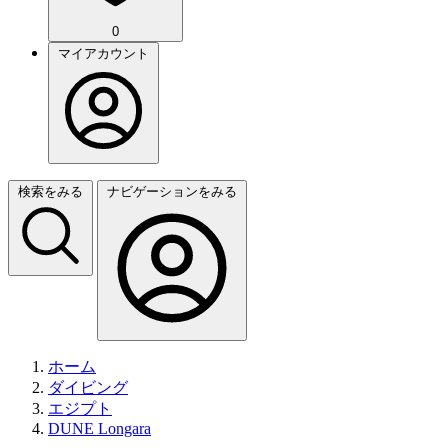
0
マイアカウント
検索をみる
ナビゲーションをみる
ホーム
ダイビング
エジプト
DUNE Longara