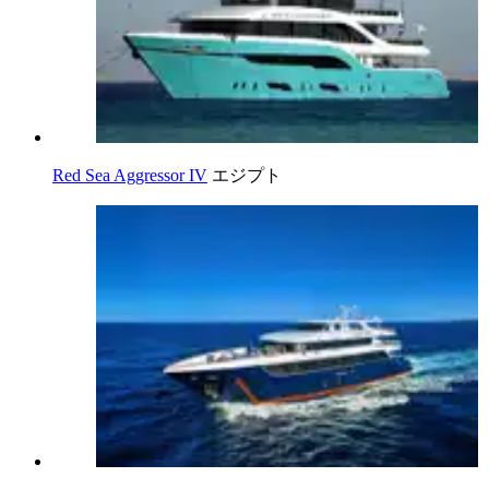
Red Sea Aggressor IV
エジプト