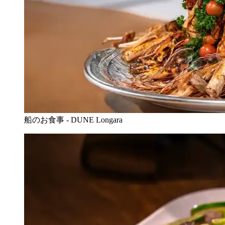
船のお食事 - DUNE Longara