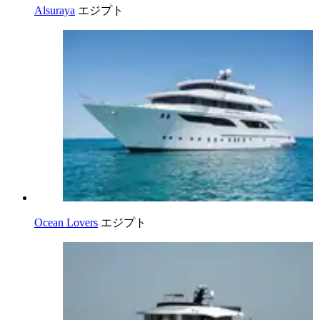
Alsuraya
エジプト
Ocean Lovers
エジプト