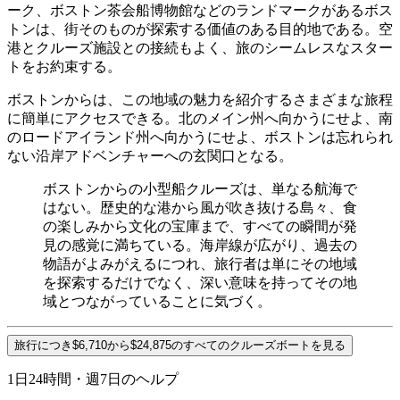
ーク、ボストン茶会船博物館などのランドマークがあるボス
トンは、街そのものが探索する価値のある目的地である。空
港とクルーズ施設との接続もよく、旅のシームレスなスター
トをお約束する。
ボストンからは、この地域の魅力を紹介するさまざまな旅程
に簡単にアクセスできる。北のメイン州へ向かうにせよ、南
のロードアイランド州へ向かうにせよ、ボストンは忘れられ
ない沿岸アドベンチャーへの玄関口となる。
ボストンからの小型船クルーズは、単なる航海で
はない。歴史的な港から風が吹き抜ける島々、食
の楽しみから文化の宝庫まで、すべての瞬間が発
見の感覚に満ちている。海岸線が広がり、過去の
物語がよみがえるにつれ、旅行者は単にその地域
を探索するだけでなく、深い意味を持ってその地
域とつながっていることに気づく。
旅行につき$6,710から$24,875のすべてのクルーズボートを見る
1日24時間・週7日のヘルプ