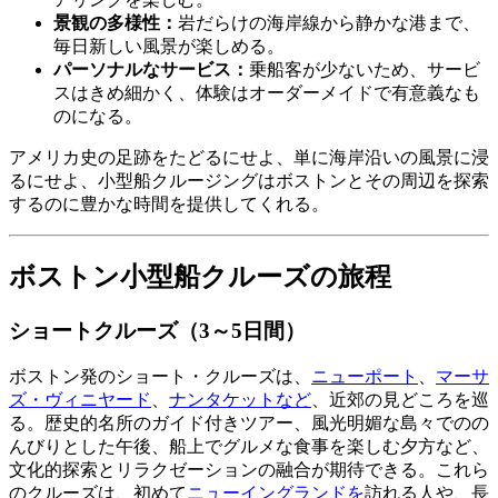
景観の多様性：
岩だらけの海岸線から静かな港まで、
毎日新しい風景が楽しめる。
パーソナルなサービス：
乗船客が少ないため、サービ
スはきめ細かく、体験はオーダーメイドで有意義なも
のになる。
アメリカ史の足跡をたどるにせよ、単に海岸沿いの風景に浸
るにせよ、小型船クルージングはボストンとその周辺を探索
するのに豊かな時間を提供してくれる。
ボストン小型船クルーズの旅程
ショートクルーズ（3～5日間）
ボストン発のショート・クルーズは、
ニューポート
、
マーサ
ズ・ヴィニヤード
、
ナンタケットなど
、近郊の見どころを巡
る。歴史的名所のガイド付きツアー、風光明媚な島々でのの
んびりとした午後、船上でグルメな食事を楽しむ夕方など、
文化的探索とリラクゼーションの融合が期待できる。これら
のクルーズは、初めて
ニューイングランドを
訪れる人や、長