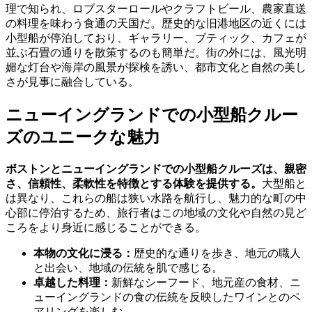
理で知られ、ロブスターロールやクラフトビール、農家直送
の料理を味わう食通の天国だ。歴史的な旧港地区の近くには
小型船が停泊しており、ギャラリー、ブティック、カフェが
並ぶ石畳の通りを散策するのも簡単だ。街の外には、風光明
媚な灯台や海岸の風景が探検を誘い、都市文化と自然の美し
さが見事に融合している。
ニューイングランドでの小型船クルー
ズのユニークな魅力
ボストンとニューイングランドでの小型船クルーズは、親密
さ、信頼性、柔軟性を特徴とする体験を提供する。
大型船と
は異なり、これらの船は狭い水路を航行し、魅力的な町の中
心部に停泊するため、旅行者はこの地域の文化や自然の見ど
ころをより身近に感じることができる。
本物の文化に浸る：
歴史的な通りを歩き、地元の職人
と出会い、地域の伝統を肌で感じる。
卓越した料理：
新鮮なシーフード、地元産の食材、ニ
ューイングランドの食の伝統を反映したワインとのペ
アリングを楽しむ。