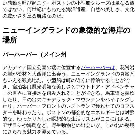
い感動を呼び起こす。ボストンの小型船クルーズは単なる旅
ではない。何世紀にもわたる海洋遺産、自然の美しさ、文化
の豊かさを巡る航路なのだ。
ニューイングランドの象徴的な海岸の
場所
バーハーバー（メイン州
アカディア国立公園の端に位置する
バーハーバーは
、花崗岩
の崖が松林と大西洋に出会う、ニューイングランドの真髄と
もいえる観光地だ。小型船は町の近くに停泊することがで
き、宿泊客は風光明媚な美しさとアウトドア・アドベンチャ
ーの世界に直接足を踏み入れることができる。馬車道を探検
したり、日の出のキャデラック・マウンテンをハイキングし
たり、ハーバー・フロントのレストランで獲れたてのロブス
ターを味わったり。ボストンの都会的なエネルギーとは対照
的な、ゆったりとした瞑想的な生活リズムがここにはある。
アザラシや海鳥など、野生動物との出会いが、この北の秘境
にさらなる魅力を添えている。