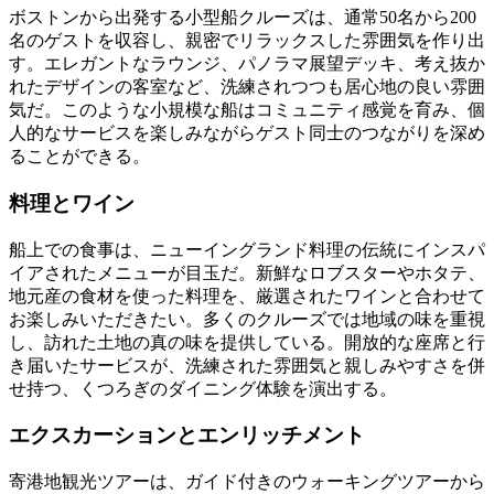
ボストンから出発する小型船クルーズは、通常50名から200
名のゲストを収容し、親密でリラックスした雰囲気を作り出
す。エレガントなラウンジ、パノラマ展望デッキ、考え抜か
れたデザインの客室など、洗練されつつも居心地の良い雰囲
気だ。このような小規模な船はコミュニティ感覚を育み、個
人的なサービスを楽しみながらゲスト同士のつながりを深め
ることができる。
料理とワイン
船上での食事は、ニューイングランド料理の伝統にインスパ
イアされたメニューが目玉だ。新鮮なロブスターやホタテ、
地元産の食材を使った料理を、厳選されたワインと合わせて
お楽しみいただきたい。多くのクルーズでは地域の味を重視
し、訪れた土地の真の味を提供している。開放的な座席と行
き届いたサービスが、洗練された雰囲気と親しみやすさを併
せ持つ、くつろぎのダイニング体験を演出する。
エクスカーションとエンリッチメント
寄港地観光ツアーは、ガイド付きのウォーキングツアーから