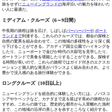
旅をせずに
ニューイングランドの
海岸沿いの魅力を味わいた
い人に最適だ。
ミディアム・クルーズ（6～9日間）
中長期の旅程は旅を広げ、しばしば
バーハーバーや
ポート
ランドまで
到達する。これらのクルーズでは、都会の探検と
自然の驚異を組み合わせて、この地域の多様性をより深く掘
り下げることができる。アカディア国立公園でハイキングを
したり、ニューポートで金ぴか時代の大邸宅を見学したり、
ポートランドで美食を堪能したりすることができる。探検す
る時間が長いので、これらの旅程ではガイド付きのエクスカ
ーションと個人的な発見がバランスよく組み合わされ、より
豊かで没入感のある旅行体験ができる。
ロングクルーズ（10日以上）
ニューイングランドを総合的に体験したい方には、ノバスコ
シアやケベックなど、カナダまで足を延ばす長めの旅程がお
すすめ。これらの旅では、歴史的な都市から人里離れた漁村
まで、この地域の沿岸の美しさを余すところなく紹介する。