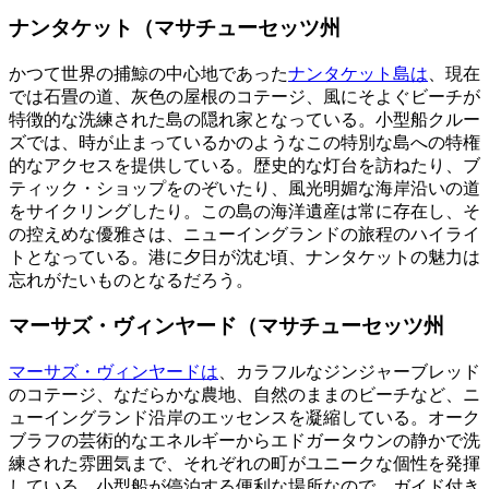
ナンタケット（マサチューセッツ州
かつて世界の捕鯨の中心地であった
ナンタケット島は
、現在
では石畳の道、灰色の屋根のコテージ、風にそよぐビーチが
特徴的な洗練された島の隠れ家となっている。小型船クルー
ズでは、時が止まっているかのようなこの特別な島への特権
的なアクセスを提供している。歴史的な灯台を訪ねたり、ブ
ティック・ショップをのぞいたり、風光明媚な海岸沿いの道
をサイクリングしたり。この島の海洋遺産は常に存在し、そ
の控えめな優雅さは、ニューイングランドの旅程のハイライ
トとなっている。港に夕日が沈む頃、ナンタケットの魅力は
忘れがたいものとなるだろう。
マーサズ・ヴィンヤード（マサチューセッツ州
マーサズ・ヴィンヤードは
、カラフルなジンジャーブレッド
のコテージ、なだらかな農地、自然のままのビーチなど、ニ
ューイングランド沿岸のエッセンスを凝縮している。オーク
ブラフの芸術的なエネルギーからエドガータウンの静かで洗
練された雰囲気まで、それぞれの町がユニークな個性を発揮
している。小型船が停泊する便利な場所なので、ガイド付き