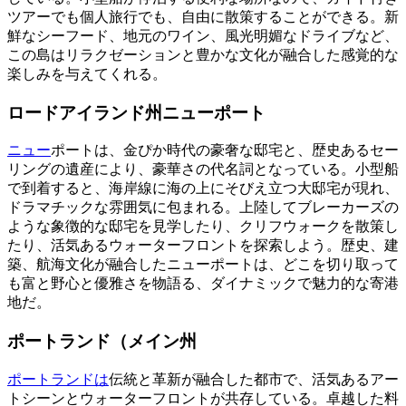
ツアーでも個人旅行でも、自由に散策することができる。新
鮮なシーフード、地元のワイン、風光明媚なドライブなど、
この島はリラクゼーションと豊かな文化が融合した感覚的な
楽しみを与えてくれる。
ロードアイランド州ニューポート
ニュー
ポートは、金ぴか時代の豪奢な邸宅と、歴史あるセー
リングの遺産により、豪華さの代名詞となっている。小型船
で到着すると、海岸線に海の上にそびえ立つ大邸宅が現れ、
ドラマチックな雰囲気に包まれる。上陸してブレーカーズの
ような象徴的な邸宅を見学したり、クリフウォークを散策し
たり、活気あるウォーターフロントを探索しよう。歴史、建
築、航海文化が融合したニューポートは、どこを切り取って
も富と野心と優雅さを物語る、ダイナミックで魅力的な寄港
地だ。
ポートランド（メイン州
ポートランドは
伝統と革新が融合した都市で、活気あるアー
トシーンとウォーターフロントが共存している。卓越した料