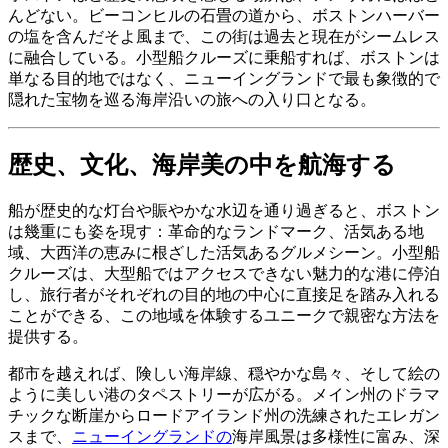
んどない。ビーコンヒルの石畳の道から、ボストンハーバー
の塩を含んだそよ風まで、この街は過去と現在がシームレス
に融合している。小型船クルーズに乗船すれば、ボストンは
単なる目的地ではなく、ニューイングランドで最も象徴的で
隠れた宝物を巡る海岸沿いの旅への入り口となる。
歴史、文化、海岸美の中を航海する
船が歴史的な灯台や賑やかな水辺を通り過ぎると、ボストン
は幾重にも姿を現す：革命的なランドマーク、活気ある地
域、大西洋の恵みに根ざした活気あるグルメシーン。小型船
クルーズは、大型船ではアクセスできない魅力的な港に停泊
し、旅行者がそれぞれの目的地の中心に直接足を踏み入れる
ことができる、この地域を体験するユニークで親密な方法を
提供する。
都市を越えれば、険しい海岸線、穏やかな島々、そして絵の
ように美しい港のタペストリーが広がる。メイン州のドラマ
チックな断崖からロードアイランド州の洗練されたエレガン
スまで、
ニューイングランドの
海岸風景は多様性に富み、深