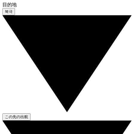
目的地
북극
この先の出航