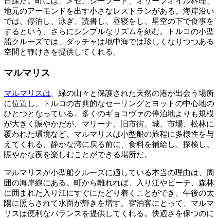
日課だ。町には、メゼ、シーフード、オリーブオイル料理、
地元のアーモンドを出す小さなレストランがある。海岸沿い
では、停泊し、泳ぎ、読書し、昼寝をし、星空の下で食事を
するという、さらにシンプルなリズムを刻む。トルコの小型
船クルーズでは、ダッチャは地中海では珍しくなりつつある
空間と静けさを提供してくれる。
マルマリス
マルマリスは
、緑の山々と保護された天然の港が出会う場所
に位置し、トルコの古典的なセーリングとヨットの中心地の
ひとつとなっている。多くのギョコヴァの停泊地よりも規模
が大きく賑やかだが、マリーナ、旧市街、城、市場、松林に
覆われた環境など、マルマリスは小型船の旅程に多様性を与
えてくれる。静かな湾に戻る前に、食料を補給し、探検し、
賑やかな夜を楽しむことができる場所だ。
マルマリスが小型船クルーズに適している本当の理由は、周
囲の海岸線にある。町から離れれば、入り江やビーチ、森林
に囲まれた入り江にすぐにたどり着くことができ、午後の太
陽に照らされて水面が輝きを増す。宿泊客にとって、マルマ
リスは便利なバランスを提供してくれる。快適さを保つのに