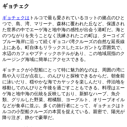
ギョチェク
ギョチェクは
トルコで最も愛されているヨットの拠点のひと
つで、島、湾、マリーナ、森林に覆われた丘など、保護され
た世界の中でエーゲ海と地中海の感性が出会う港町だ。海と
のつながりを失うことなく洗練されたこの町は、ターコイズ
ブルー海岸に沿って続くギョコバ湾クルーズの自然な延長線
上にある。町自体もリラックスしたエレガントな雰囲気で、
水辺のカフェやブティックホテルがあり、この地域屈指のク
ルージング海域に簡単にアクセスできる。
ギョチェクが小型船にとって特に魅力的なのは、周囲の湾に
島や入り江が点在し、のんびりと探検できるからだ。朝食前
に泳いだり、穏やかな海でカヤックを楽しんだり、停泊地を
移動してのんびりと午後を過ごすこともできる。料理はエー
ゲ海と地中海の伝統を反映しており、新鮮なハーブ、魚介
類、グリルした野菜、柑橘類、ヨーグルト、オリーブオイル
などが食卓に並ぶ。多くの旅行者にとって、ギョチェクはト
ルコの小型船クルーズの本質を捉えている。親密で、陽光が
降り注ぎ、静かで豪華だ。