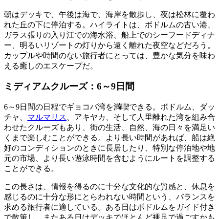
朝はデッキで、午後は海で、海岸を散歩し、夜は松林に覆わ
れた丘の下に停泊する。ハイライトは、ボドルムの古い港、
ガラス張りの入り江での海水浴、船上でのシーフードディナ
ー、明るいリゾートの灯りから遠く離れた夜空などだろう。
カップルや時間のない旅行者にとっては、豊かな気分を味わ
える癒しのエスケープだ。
ミディアムクルーズ：6～9日間
6～9日間の日程でギョコバ湾を満喫できる。ボドルム、ダッ
チャ、
マルマリス
、アキヤカ、そして人里離れた湾を組み合
わせたクルーズもあり、街の生活、自然、海の日々を満足い
くまで楽しむことができる。より長い時間があれば、船は絶
好のコンディションのときに長居したり、特別な停泊地や地
元の市場、より長い遊泳時間を含むようにルートを調整する
ことができる。
この長さは、情報を得るのに十分な文化的な質感と、休息を
感じるのに十分な形にとらわれない時間という、バランスを
求める旅行者に適している。ある日はボドルムをガイド付き
で散策し、またある日はデッキでほとんど裸足で過ごすかも