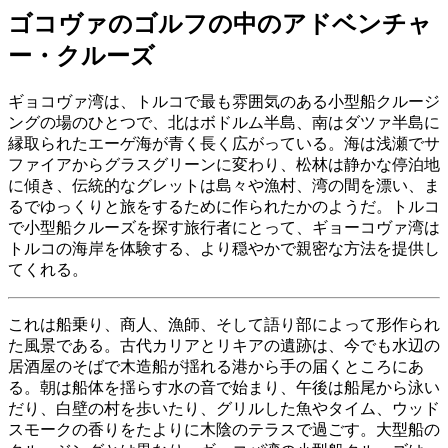
ゴコヴァのゴルフの中のアドベンチャ
ー・クルーズ
ギョコヴァ湾は、トルコで最も雰囲気のある小型船クルージ
ングの場のひとつで、北はボドルム半島、南はダツァ半島に
縁取られたエーゲ海が青く長く広がっている。海は浅瀬でサ
ファイアからグラスグリーンに変わり、松林は静かな停泊地
に傾き、伝統的なグレットは島々や漁村、湾の間を漂い、ま
るでゆっくりと旅をするために作られたかのようだ。トルコ
で小型船クルーズを探す旅行者にとって、ギョーコヴァ湾は
トルコの海岸を体験する、より穏やかで親密な方法を提供し
てくれる。
これは船乗り、商人、漁師、そして語り部によって形作られ
た風景である。古代カリアとリキアの遺跡は、今でも水辺の
居酒屋のそばで木造船が揺れる港から手の届くところにあ
る。朝は船体を揺らす水の音で始まり、午後は船尾から泳い
だり、白壁の村を歩いたり、グリルした魚やタイム、ウッド
スモークの香りをたよりに木陰のテラスで過ごす。大型船の