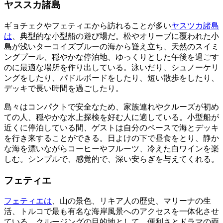
ヤススカ諸島
ギョチェクやフェティエから訪れることが多い
ヤスツカ諸島
は
、典型的な小型船の遊び場だ。松やオリーブに覆われた小
島が浅いターコイズブルーの海から聳え立ち、天然のスイミ
ングプール、穏やかな停泊地、ゆっくりとした午後を過ごす
のに最適な場所を作り出している。泳いだり、シュノーケリ
ングをしたり、パドルボードをしたり、短い散歩をしたり、
デッキで長い時間を過ごしたり。
島々はコンパクトで安全なため、家族連れやクルーズが初め
ての人、穏やかな水上探検を好む人に適している。小型船が
近くに停泊している間、ゲストは自分のペースで海とデッキ
を行き来することができる。日よけの下で昼食をとり、静か
な海を漂いながらコーヒーやフルーツ、冷えた白ワインを楽
しむ。シンプルで、感覚的で、深い安らぎを与えてくれる。
フェティエ
フェティエは
、山の景色、リキア人の歴史、マリーナの生
活、トルコで最も有名な海岸風景へのアクセスを一体化させ
ている。クルージングの目的地として、便利さとドラマの両