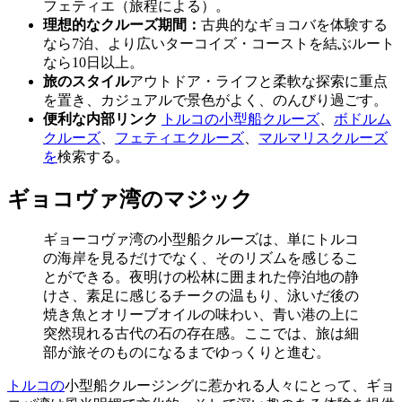
フェティエ（旅程による）。
理想的なクルーズ期間：
古典的なギョコバを体験する
なら7泊、より広いターコイズ・コーストを結ぶルート
なら10日以上。
旅のスタイル
アウトドア・ライフと柔軟な探索に重点
を置き、カジュアルで景色がよく、のんびり過ごす。
便利な内部リンク
トルコの小型船クルーズ
、
ボドルム
クルーズ
、
フェティエクルーズ
、
マルマリスクルーズ
を
検索する。
ギョコヴァ湾のマジック
ギョーコヴァ湾の小型船クルーズは、単にトルコ
の海岸を見るだけでなく、そのリズムを感じるこ
とができる。夜明けの松林に囲まれた停泊地の静
けさ、素足に感じるチークの温もり、泳いだ後の
焼き魚とオリーブオイルの味わい、青い港の上に
突然現れる古代の石の存在感。ここでは、旅は細
部が旅そのものになるまでゆっくりと進む。
トルコの
小型船クルージングに惹かれる人々にとって、ギョ