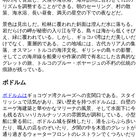
リズムを調整することができる。朝のセーリング、村の散
策、海水浴、長い昼食、満天の星空の下での夜などだ。
景色は見出しだ。松林に覆われた斜面は澄んだ水に落ちる。
岩だらけの岬が秘密の入り江を守る。島々は海から低くそび
え、緑に覆われている。しかし、ギョコバ湾はただ美しいだ
けでなく、重層的である。この地域には、古代カリア人の集
落、オスマン・トルコの海洋文化、ギリシャの島々の影響、
そしてこの海岸線を船乗りや作家の間で有名にした古典的な
グレットの旅、トルコのブルー・ボヤージュの不朽の伝統の
痕跡が残っている。
ボドルム
ボドルムは
ギョコヴァ湾クルーズへの玄関口である。スタイ
リッシュで活気があり、深い歴史を持つボドルムは、白壁の
エーゲ海建築と華やかなマリーナの風景、そして水面下に今
も残る古いハリカルナッソスの雰囲気が調和している。小型
船に乗る前に、ボドルム城を探検したり、港をぶらぶら歩い
たり、職人の店をのぞいたり、夕闇の中を木造のグレットが
通り過ぎるウォーターフロントのレストランでくつろいだり