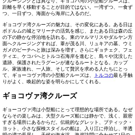
クルージングとは異なり、ギョコバ湾の小型船クルーズは、
距離を早く移動することが目的ではない。一湾ずつ、一食ず
つ、一日ずつ、海面から海岸に入るのだ。
ギョコヴァ湾クルーズの魅力は、その変化にある。ある日は
ボドルムの城とマリーナの活気を感じ、またある日は森の丘
の下の静かな停泊地を訪れる。東のマルマリスやダルヤン方
面へクルージングすれば、葦が茂る川、リュキアの墓、ウミ
ガメのビーチへと旅は深みを増す。さらにギョチェク、フェ
ティエ、ケコバへとトルコ石海岸を進むと、島々や沈没した
遺跡、保護されたラグーンが連なるルートとなる。カップ
ル、家族連れ、一人旅、そして贅沢を求める人たちにとっ
て、ギョーコヴァ湾の小型船クルーズは、
トルコの
最も手触
りがよく、喚起的な姿を明らかにしてくれる。
ギョコヴァ湾クルーズ
ギョーコヴァ湾は小型船にとって理想的な場所である。なぜ
ならその楽しみは、大型クルーズ船には静かで、浅く、親密
すぎる場所にあるからだ。伝統的なグレット、ブティック・
ヨット、小さな探検スタイルの船は、入り江に停泊し、半透
明の湾で長居し、天候や海水浴、海岸訪問に合わせて1日の