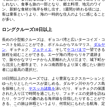
しれない。食事も旅の一部となり、郷土料理、地元のワイ
ン、新鮮な食材が海岸を映し出す。1週間が終わる頃には、
客は乗客というより、海の一時的な住人のように感じること
が多い。
ロングクルーズ10日以上
長めの小型船クルーズは、ギョコバ湾と広いターコイズ・コ
ーストを結ぶことができ、ボドルムからマルマリス、
ダルヤ
ン
、ギョチェク、
フェティエ
、そして
ケコバまで
一望できる
旅程を組むことができる。エーゲ海の湾からリキア遺跡ま
で、賑やかなマリーナから人里離れた入り江まで、城下町か
ら沈没した都市まで、トルコ南西部をより深く感じたい旅行
者には最高の選択だ。
10日間以上のクルーズでは、より豊富なエクスカーションと
ゆったりとしたペースが楽しめる。ダルヤン川やカウノス島
を探検したり、
ヤスッカ諸島を
泳いだり、ギョチェクの保護
された入り江で時間を過ごしたり、フェティエの史跡を訪ね
たり、ケコヴァの趣のある海岸線を目指したりすることがで
きる。この旅は休暇というより、何世紀にもわたる航海、定