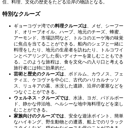
住、料理、文化の歴史をたどる沿岸の物語となる。
特別なクルーズ
ギョーコヴァ湾での
料理クルーズは
、メゼ、シーフー
ド、オリーブオイル、ハーブ、地元のチーズ、蜂蜜、
アーモンド、市場訪問など、トルコのエーゲ海の味覚
に焦点を当てることができる。船内のシェフと一緒に
料理をしたり、地元の生産者を訪ねたり、トルコワイ
ンとペアリングした長いディナーを楽しむこともでき
る。このような旅程は、食を文化への入り口と考える
旅行者には特に効果的だ。
芸術と歴史のクルーズは
、ボドルム、カウノス、フェ
ティエ、ケコヴァを中心に、古代のハリカルナッソ
ス、リュキアの墓、水没した遺跡、沿岸の要塞などを
つなぐことができる。
ウェルネス・クルーズでは
、水泳、ヨガ、パドルボー
ド、静かな停泊地、ヘルシーな地中海料理などを楽し
むことができる。
家族向けのクルーズでは
、安全な遊泳ポイント、簡単
なハイキング、野生動物との遭遇、船上でのリラック
スタイムなど、穏やかなペースを保つことができる。