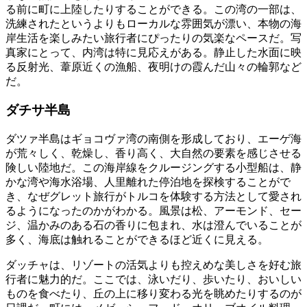
る前に町に上陸したりすることができる。この湾の一部は、
洗練されたというよりもローカルな雰囲気が漂い、本物の海
岸生活を楽しみたい旅行者にぴったりの気楽なペースだ。写
真家にとって、内湾は特に見応えがある。静止した水面に映
る反射光、葦原近くの漁船、夜明けの霞んだ山々の輪郭など
だ。
ダチサ半島
ダツァ半島はギョコヴァ湾の南側を形成しており、エーゲ海
が荒々しく、乾燥し、香り高く、大自然の要素を感じさせる
険しい陸地だ。この海岸線をクルージングする小型船は、静
かな湾や海水浴場、人里離れた停泊地を探検することがで
き、なぜグレット旅行がトルコを体験する方法として愛され
るようになったのかがわかる。風景は松、アーモンド、セー
ジ、温かみのある石の香りに包まれ、水は澄んでいることが
多く、海底は触れることができるほど近くに見える。
ダッチャは、リゾートの活気よりも控えめな美しさを好む旅
行者に魅力的だ。ここでは、泳いだり、歩いたり、おいしい
ものを食べたり、丘の上に移り変わる光を眺めたりするのが