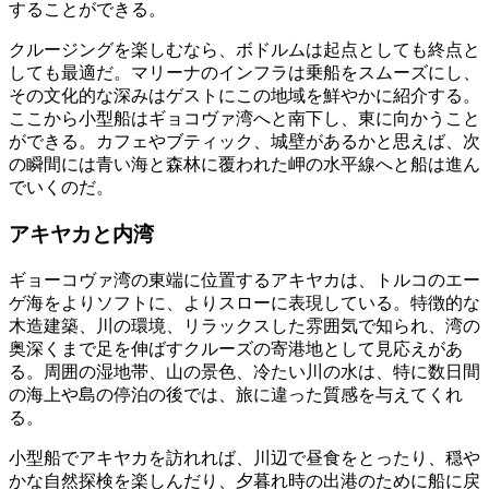
することができる。
クルージングを楽しむなら、ボドルムは起点としても終点と
しても最適だ。マリーナのインフラは乗船をスムーズにし、
その文化的な深みはゲストにこの地域を鮮やかに紹介する。
ここから小型船はギョコヴァ湾へと南下し、東に向かうこと
ができる。カフェやブティック、城壁があるかと思えば、次
の瞬間には青い海と森林に覆われた岬の水平線へと船は進ん
でいくのだ。
アキヤカと内湾
ギョーコヴァ湾の東端に位置するアキヤカは、トルコのエー
ゲ海をよりソフトに、よりスローに表現している。特徴的な
木造建築、川の環境、リラックスした雰囲気で知られ、湾の
奥深くまで足を伸ばすクルーズの寄港地として見応えがあ
る。周囲の湿地帯、山の景色、冷たい川の水は、特に数日間
の海上や島の停泊の後では、旅に違った質感を与えてくれ
る。
小型船でアキヤカを訪れれば、川辺で昼食をとったり、穏や
かな自然探検を楽しんだり、夕暮れ時の出港のために船に戻