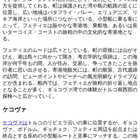
方を提供してくれる。町は保護された湾や島の航路の近くに
位置し、広い地域はバタフライ・バレー、エリュデニズ、リ
キア海岸といった場所につながっている。小型船に乗る客に
とって、フェティエは賑やかな寄港地、乗船地、あるいは長
いターコイズ・コーストの旅程の中の文化的な寄港地とな
る。
フェティエのムードは広々としている。町の背後には山がそ
びえ、港は島々に向かって開き、考古学的な痕跡は、この海
岸が何千年もの間、人が住み、交易し、争ってきたことを旅
行者に思い出させる。寄港地観光には、町の散策、古代遺跡
の訪問、ビューポイントやビーチへの風光明媚なドライブな
どが含まれる。船内では、フェティエが旅程の折り返し地点
となることが多く、ギョコヴァ湾での体験がトルコ南西部の
探検へと広がっていく。
ケコヴァ
ケコヴァは
トルコのリビエラ沿いの東に位置するが、ギョコ
ヴァ、ボドルム、ギョチェク、フェティエ周辺を起点または
終点とする長めの小型船ルートと見事にマッチする。この地