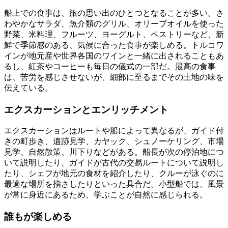
船上での食事は、旅の思い出のひとつとなることが多い。さ
わやかなサラダ、魚介類のグリル、オリーブオイルを使った
野菜、米料理、フルーツ、ヨーグルト、ペストリーなど、新
鮮で季節感のある、気候に合った食事が楽しめる。トルコワ
インが地元産や世界各国のワインと一緒に出されることもあ
るし、紅茶やコーヒーも毎日の儀式の一部だ。最高の食事
は、苦労を感じさせないが、細部に至るまでその土地の味を
伝えている。
エクスカーションとエンリッチメント
エクスカーションはルートや船によって異なるが、ガイド付
きの町歩き、遺跡見学、カヤック、シュノーケリング、市場
見学、自然散策、川下りなどがある。船長が次の停泊地につ
いて説明したり、ガイドが古代の交易ルートについて説明し
たり、シェフが地元の食材を紹介したり、クルーが泳ぐのに
最適な場所を指さしたりといった具合だ。小型船では、風景
が常に身近にあるため、学ぶことが自然に感じられる。
誰もが楽しめる