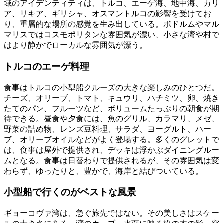
域のアイデンティティは、トルコ、エーゲ海、地中海、カリ
ア、リキア、ギリシャ、オスマントルコの影響を受けてお
り、重層的な場所の感覚を生み出している。ボドルムやマル
マリスではコスモポリタンな雰囲気が漂い、小さな湾や村で
はより静かでローカルな雰囲気が漂う。
トルコのエーゲ料理
食事はトルコの小型船クルーズの大きな楽しみのひとつだ。
チーズ、オリーブ、トマト、キュウリ、ハチミツ、卵、焼き
たてのパン、フルーツなど、ボリュームたっぷりの朝食が期
待できる。昼食や夕食には、魚のグリル、カラマリ、メゼ、
野菜の詰め物、レンズ豆料理、サラダ、ヨーグルト、ハー
ブ、オリーブオイルなどがよく登場する。多くのグレットで
は、食事は屋外で提供され、デッキは浮かぶダイニングルー
ムとなる。食事は日替わりで提供されるが、その雰囲気は変
わらず、ゆったりと、豊かで、海岸と結びついている。
小型船で行くのがベストな風景
ギョーコヴァ湾は、急ぐ旅先ではない。その美しさはスケー