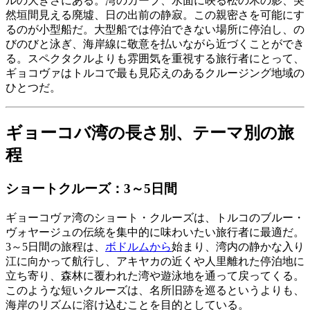
ルの大きさにある。湾のカーブ、水面に映る松の木の影、突
然垣間見える廃墟、日の出前の静寂。この親密さを可能にす
るのが小型船だ。大型船では停泊できない場所に停泊し、の
びのびと泳ぎ、海岸線に敬意を払いながら近づくことができ
る。スペクタクルよりも雰囲気を重視する旅行者にとって、
ギョコヴァはトルコで最も見応えのあるクルージング地域の
ひとつだ。
ギョーコバ湾の長さ別、テーマ別の旅
程
ショートクルーズ：3～5日間
ギョーコヴァ湾のショート・クルーズは、トルコのブルー・
ヴォヤージュの伝統を集中的に味わいたい旅行者に最適だ。
3～5日間の旅程は、
ボドルムから
始まり、湾内の静かな入り
江に向かって航行し、アキヤカの近くや人里離れた停泊地に
立ち寄り、森林に覆われた湾や遊泳地を通って戻ってくる。
このような短いクルーズは、名所旧跡を巡るというよりも、
海岸のリズムに溶け込むことを目的としている。