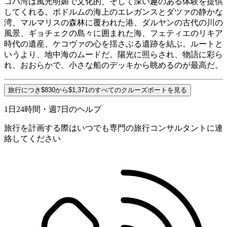
コバ湾は風光明媚で文化的、そして深い趣のある体験を提供
してくれる。ボドルムの海上のエレガンスとダツァの静かな
湾、マルマリスの森林に覆われた港、ダルヤンの古代の川の
風景、ギョチェクの島々に囲まれた海、フェティエのリキア
時代の遺産、ケコヴァの心を揺さぶる遺跡を結ぶ。ルートと
いうより、地中海のムードだ。陽光に照らされ、物語に彩ら
れ、おおらかで、小さな船のデッキから眺めるのが最高だ。
旅行につき$830から$1,371のすべてのクルーズボートを見る
1日24時間・週7日のヘルプ
旅行を計画する際はいつでも専門の旅行コンサルタントに連
絡してください