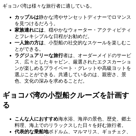
ギョコバ湾は様々な旅行者に適している。
カップルは
静かな湾やサンセットディナーでロマンス
を見つけるだろう。
家族連れには
、穏やかなウォーター・アクティビティ
とフレキシブルな日程がお勧めだ。
一人旅の方は
、小型船の社交的なスケールを楽しむこ
とができる。
ラグジュアリーな旅行
者は、オーダーメイドのサービ
ス、広々としたキャビン、厳選されたエクスカーショ
ンが楽しめるプライベート・グレットや高級ヨットを
選ぶことができる。共通しているのは、親密さ、景
色、文化の深みを求めることだ。
ギョコバ湾の小型船クルーズを計画す
る
こんな人におすすめ
海水浴、海岸の景色、歴史、郷土
料理、海上でのリラックスした日々を好む旅行者。
代表的な乗船地
ボドルム、マルマリス、ギョチェク、