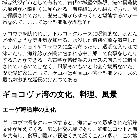
域は沈没都市として有名で、古代の城壁や階段、港の構造物
の痕跡が水際近くに見られる。海岸線は入り組んでおり、湾
は保護されており、歴史は海からゆっくりと堪能するのが一
番なので、ここでは小型船舶が理想的だ。
ケコヴァを訪れれば、トルコ・クルーズに呪術的な、ほとん
ど夢のような雰囲気が加わる。水没した遺跡の前を滑空した
り、カレキョイやユサウズに立ち寄ったり、透明な入り江で
泳いだり、海岸線が夕闇に包まれる中、船上で食事をしたり
することができる。考古学が博物館のガラスの向こうに封印
されているのではなく、風景そのものと出会う場所なのだ。
歴史愛好家にとって、ケコバはギョコバ湾小型船クルーズの
最も刺激的な延長のひとつである。
ギョコヴァ湾の文化、料理、風景
エーゲ海沿岸の文化
ギョコヴァ湾をクルーズすると、海によって形成された沿岸
文化が見えてくる。港は社交の場であり、漁船はヨットと海
を共有し、食事は暖かい夜遅くまで続くことが多い。この地