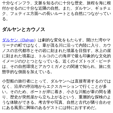
十分なインフラ、文脈を知るのに十分な歴史、旅程を海に根
付かせるのに十分な近隣の自然。また、ダルヤン、ギョチェ
ク、フェティエ方面への長いルートとも自然につながってい
る。
ダルヤンとカウノス
ダルヤン（Dalyan
）は劇的な変化をもたらす。開けた湾やマ
リーナの町ではなく、葦が茂る川に沿って内陸に入り、カウ
ノスの古代都市とその岩に刻まれた墳墓を目指す。水上の崖
に刻まれた墳墓は、トルコのこの海岸で最も印象的な文化的
イメージのひとつとなっている。近くのイズトゥズ・ビーチ
は、その自然環境とアカウミガメとの関連で知られ、旅に生
態学的な側面を加えている。
小型船の旅行者にとって、ダルヤンへは直接寄港するのでは
なく、沿岸の停泊地からエクスカーションで行くことが多
い。そのため、ボートが岸に着き、小さな川船が葦の間を通
り、歴史が突然崖から立ち上がるという、重層的な探検のよ
うな体験ができる。考古学や写真、自然と古代が隣り合わせ
にある風景に興味のあるゲストには特におすすめだ。