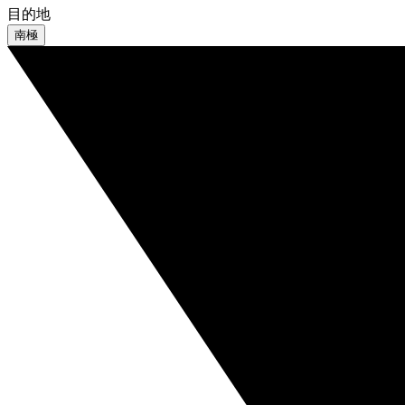
目的地
南極