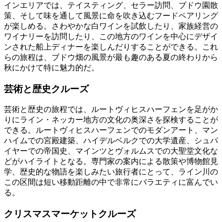
インエリアでは、テイスティング、セラー訪問、ブドウ園散
策、そして味を通して風景に命を吹き込むフードペアリング
が楽しめる。さわやかな白ワインを試飲したり、家族経営の
ワイナリーを訪問したり、この地方のワインを中心にデザイ
ンされた船上ディナーを楽しんだりすることができる。これ
らの旅程は、ブドウ畑の風景が最も趣のある夏の終わりから
秋にかけて特に魅力的だ。
芸術と歴史クルーズ
芸術と歴史の旅程では、ルートヴィヒスハーフェンを足がか
りにライン・ネッカー地方の文化の奥深さを探検することが
できる。ルートヴィヒスハーフェンでのモダンアート、マン
ハイムでの宮殿建築、ハイデルベルクでの大学遺産、シュパ
イヤーでの帝国史、マインツとヴォルムスでの大聖堂文化な
どがハイライトとなる。専門家の案内による散策や博物館見
学、歴史的な物語を楽しみたい旅行者にとって、ライン川の
この区間は短い移動距離の中で非常にバラエティに富んでい
る。
クリスマスマーケットクルーズ