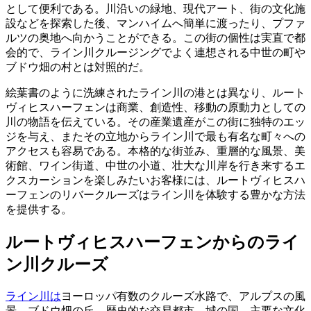
として便利である。川沿いの緑地、現代アート、街の文化施
設などを探索した後、マンハイムへ簡単に渡ったり、プファ
ルツの奥地へ向かうことができる。この街の個性は実直で都
会的で、ライン川クルージングでよく連想される中世の町や
ブドウ畑の村とは対照的だ。
絵葉書のように洗練されたライン川の港とは異なり、ルート
ヴィヒスハーフェンは商業、創造性、移動の原動力としての
川の物語を伝えている。その産業遺産がこの街に独特のエッ
ジを与え、またその立地からライン川で最も有名な町々への
アクセスも容易である。本格的な街並み、重層的な風景、美
術館、ワイン街道、中世の小道、壮大な川岸を行き来するエ
クスカーションを楽しみたいお客様には、ルートヴィヒスハ
ーフェンのリバークルーズはライン川を体験する豊かな方法
を提供する。
ルートヴィヒスハーフェンからのライ
ン川クルーズ
ライン川は
ヨーロッパ有数のクルーズ水路で、アルプスの風
景、ブドウ畑の丘、歴史的な交易都市、城の国、主要な文化