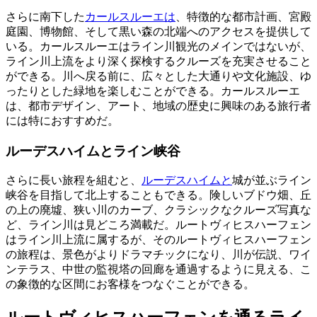
さらに南下した
カールスルーエは
、特徴的な都市計画、宮殿
庭園、博物館、そして黒い森の北端へのアクセスを提供して
いる。カールスルーエはライン川観光のメインではないが、
ライン川上流をより深く探検するクルーズを充実させること
ができる。川へ戻る前に、広々とした大通りや文化施設、ゆ
ったりとした緑地を楽しむことができる。カールスルーエ
は、都市デザイン、アート、地域の歴史に興味のある旅行者
には特におすすめだ。
ルーデスハイムとライン峡谷
さらに長い旅程を組むと、
ルーデスハイムと
城が並ぶライン
峡谷を目指して北上することもできる。険しいブドウ畑、丘
の上の廃墟、狭い川のカーブ、クラシックなクルーズ写真な
ど、ライン川は見どころ満載だ。ルートヴィヒスハーフェン
はライン川上流に属するが、そのルートヴィヒスハーフェン
の旅程は、景色がよりドラマチックになり、川が伝説、ワイ
ンテラス、中世の監視塔の回廊を通過するように見える、こ
の象徴的な区間にお客様をつなぐことができる。