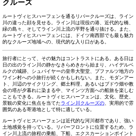
クルーズ
ルートヴィヒスハーフェンを通るリバークルーズは、ライン
川の違った顔を見せる。ライン川は現役の港、近代的な橋、
緑の島々、そしてライン川上流の平野を通り抜ける。また、
ルートヴィヒスハーフェンには、ドイツ南西部でも最も魅力
的なクルーズ地域への、現代的な入り口がある。
旅行者にとって、その魅力はコントラストにある。ある日は
日の出のライン川の静かなきらめきから始まり、ハイデルベ
ルクの城跡、シュパイヤーの皇帝大聖堂、プファルツ地方の
ワイン村への小旅行が続くかもしれない。また、モダンアー
ト、川辺のサイクリング、郷土料理、あるいはブドウ畑や教
会の塔が夕暮れに染まる中、マインツ方面への船旅を楽しむ
こともできる。ルートヴィヒスハーフェンは、文化、歴史、
景観の変化に焦点を当てた
ライン川クルーズの
、実用的で雰
囲気のある寄港地として特に適している。
ルートヴィヒスハーフェンは近代的な河川都市であり、強い
土地感覚を持っている。リバーフロントに位置するため、ラ
イン川上流の旅程の乗船、下船、エクスカーションポイント