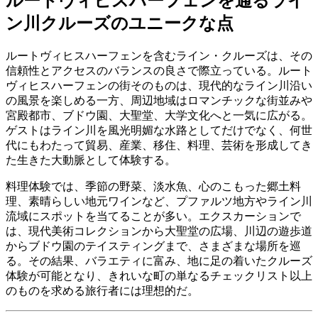
ルートヴィヒスハーフェンを通るライ
ン川クルーズのユニークな点
ルートヴィヒスハーフェンを含むライン・クルーズは、その
信頼性とアクセスのバランスの良さで際立っている。ルート
ヴィヒスハーフェンの街そのものは、現代的なライン川沿い
の風景を楽しめる一方、周辺地域はロマンチックな街並みや
宮殿都市、ブドウ園、大聖堂、大学文化へと一気に広がる。
ゲストはライン川を風光明媚な水路としてだけでなく、何世
代にもわたって貿易、産業、移住、料理、芸術を形成してき
た生きた大動脈として体験する。
料理体験では、季節の野菜、淡水魚、心のこもった郷土料
理、素晴らしい地元ワインなど、プファルツ地方やライン川
流域にスポットを当てることが多い。エクスカーションで
は、現代美術コレクションから大聖堂の広場、川辺の遊歩道
からブドウ園のテイスティングまで、さまざまな場所を巡
る。その結果、バラエティに富み、地に足の着いたクルーズ
体験が可能となり、きれいな町の単なるチェックリスト以上
のものを求める旅行者には理想的だ。