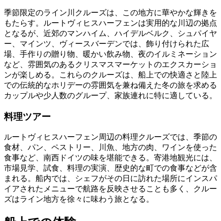
季節限定のライン川クルーズは、この地方に華やかな輝きを
もたらす。ルートヴィヒスハーフェンは実用的な川辺の拠点
となるが、近郊のマンハイム、ハイデルベルク、シュパイヤ
ー、マインツ、ヴィースバーデンでは、飾り付けられた広
場、手作りの贈り物、暖かい飲み物、夜のイルミネーション
など、雰囲気のあるクリスマスマーケットのエクスカーショ
ンが楽しめる。これらのクルーズは、船上での快適さと陸上
での伝統的なホリデーの雰囲気を兼ね備えた冬の旅を求める
カップルや少人数のグループ、家族連れに特に適している。
料理ツアー
ルートヴィヒスハーフェン周辺の料理クルーズでは、季節の
食材、パン、ペストリー、川魚、地方の肉、ワインを使った
食事など、南西ドイツの味を堪能できる。寄港地観光には、
市場見学、試食、料理の実演、歴史的な町での食事などが含
まれる。船内では、シェフがその日に訪れた場所にインスパ
イアされたメニューで航路を反映させることも多く、クルー
ズはライン地方を徐々に味わう旅となる。