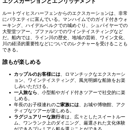
エクスカーションとエンリッチメント
ルートヴィヒスハーフェンからのエクスカーションは、非常
にバラエティに富んでいる。マンハイムでのガイド付きウォ
ーキング、ハイデルベルクでの城めぐり、シュパイヤーでの
大聖堂ツアー、プファルツでのワインテイスティングなど
だ。船内では、ライン川の歴史、地域の芸術、ワイン文化、
川の経済的重要性などについてのレクチャーを受けることも
できる。
誰もが楽しめる
カップルのお客様には
、ロマンチックなエクスカーシ
ョン、ワインテイスティング、風光明媚な船旅をお楽
しみいただける。
一人旅なら
、小型船やガイド付きツアーで社交的に楽
しめる。
年長のお子様連れの
ご家族には
、お城や博物館、アク
ティブなツアーが楽しめる。
ラグジュアリーな旅行
者は、広々としたスイートルー
ム、ワンランク上のダイニング、厳選された文化体験
ができるプレミアム船を選ぶことができる。