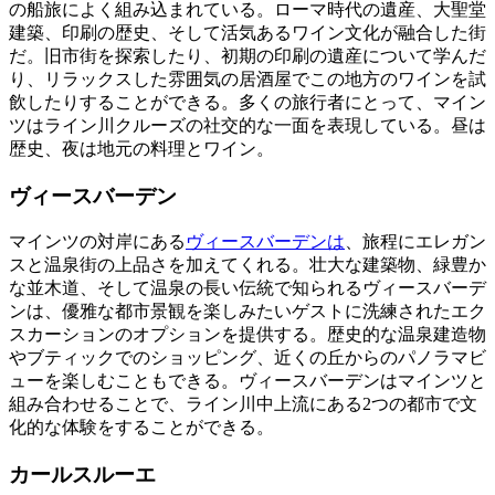
の船旅によく組み込まれている。ローマ時代の遺産、大聖堂
建築、印刷の歴史、そして活気あるワイン文化が融合した街
だ。旧市街を探索したり、初期の印刷の遺産について学んだ
り、リラックスした雰囲気の居酒屋でこの地方のワインを試
飲したりすることができる。多くの旅行者にとって、マイン
ツはライン川クルーズの社交的な一面を表現している。昼は
歴史、夜は地元の料理とワイン。
ヴィースバーデン
マインツの対岸にある
ヴィースバーデンは
、旅程にエレガン
スと温泉街の上品さを加えてくれる。壮大な建築物、緑豊か
な並木道、そして温泉の長い伝統で知られるヴィースバーデ
ンは、優雅な都市景観を楽しみたいゲストに洗練されたエク
スカーションのオプションを提供する。歴史的な温泉建造物
やブティックでのショッピング、近くの丘からのパノラマビ
ューを楽しむこともできる。ヴィースバーデンはマインツと
組み合わせることで、ライン川中上流にある2つの都市で文
化的な体験をすることができる。
カールスルーエ