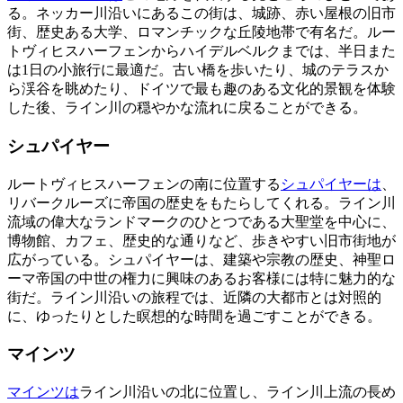
る。ネッカー川沿いにあるこの街は、城跡、赤い屋根の旧市
街、歴史ある大学、ロマンチックな丘陵地帯で有名だ。ルー
トヴィヒスハーフェンからハイデルベルクまでは、半日また
は1日の小旅行に最適だ。古い橋を歩いたり、城のテラスか
ら渓谷を眺めたり、ドイツで最も趣のある文化的景観を体験
した後、ライン川の穏やかな流れに戻ることができる。
シュパイヤー
ルートヴィヒスハーフェンの南に位置する
シュパイヤーは
、
リバークルーズに帝国の歴史をもたらしてくれる。ライン川
流域の偉大なランドマークのひとつである大聖堂を中心に、
博物館、カフェ、歴史的な通りなど、歩きやすい旧市街地が
広がっている。シュパイヤーは、建築や宗教の歴史、神聖ロ
ーマ帝国の中世の権力に興味のあるお客様には特に魅力的な
街だ。ライン川沿いの旅程では、近隣の大都市とは対照的
に、ゆったりとした瞑想的な時間を過ごすことができる。
マインツ
マインツは
ライン川沿いの北に位置し、ライン川上流の長め