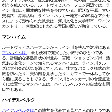
都市を結んでいる。ルートヴィヒスハーフェン周辺では、ラ
イン川は広く開放的な性格を帯びている。肥沃な平原、古い
交易路、港湾活動、ライン・ネッカー地方への容易なアクセ
スによって形作られた風景は、河川文化と大学都市、ワイン
カントリー、何世紀にもわたる帝国の歴史が融合している。
マンハイム
ルートヴィヒスハーフェンからライン川を挟んで対岸にある
マンハイムは
、最も便利で充実した小旅行のひとつであ
る。計画的な碁盤目状の街並み、宮殿、ショッピング街、活
気ある文化シーンで知られるマンハイムは、ライン川クルー
ズに大都会の活気を添えてくれる。壮大なバロック様式の宮
殿を訪れたり、美術館を見学したり、カフェで一休みしてか
ら船に戻ることもできる。ライン川とネッカー川の合流点近
くに位置するマンハイムは、ハイデルベルクへの自然な玄関
口でもある。
ハイデルベルク
ハイデルベルクは
この地方を代表する見どころのひとつであ