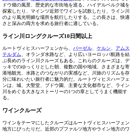
ドウ畑の風景、歴史的な市街地を巡る。ハイデルベルク城を
探索したり、マインツ近郊でワインを試飲したり、ライン川
のより風光明媚な場所を航行したりする。この長さは、快適
さと深みの両方を求める旅行者に適している。
ライン川ロングクルーズ10日間以上
ルートヴィヒスハーフェンから、
バーゼル
、
ケルン
、
アムス
テルダム
、オランダ水路など、より広いヨーロッパ航路を結
ぶ長めのライン川クルーズもある。これらのクルーズは、デ
ッキでのゆっくりとした朝、複数の国や地域、さまざまな寄
港地観光、水路とのつながりの実感など、川旅のリズムを存
分に味わいたい旅行者に魅力的だ。ルートヴィヒスハーフェ
ンは、城、大聖堂、ブドウ園、主要な文化都市など、ライン
川をめぐる大きなストーリーの1つの章としてうまく機能す
る。
ワインクルーズ
ワインをテーマにしたクルーズはルートヴィヒスハーフェン
地方にぴったりだ。近郊のプファルツ地方やライン地方のワ