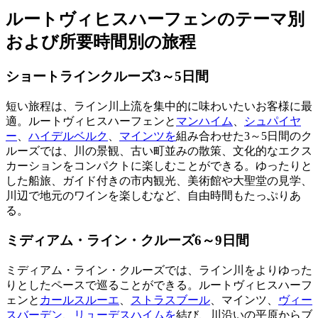
ルートヴィヒスハーフェンのテーマ別
および所要時間別の旅程
ショートラインクルーズ3～5日間
短い旅程は、ライン川上流を集中的に味わいたいお客様に最
適。ルートヴィヒスハーフェンと
マンハイム
、
シュパイヤ
ー
、
ハイデルベルク
、
マインツを
組み合わせた3～5日間のク
ルーズでは、川の景観、古い町並みの散策、文化的なエクス
カーションをコンパクトに楽しむことができる。ゆったりと
した船旅、ガイド付きの市内観光、美術館や大聖堂の見学、
川辺で地元のワインを楽しむなど、自由時間もたっぷりあ
る。
ミディアム・ライン・クルーズ6～9日間
ミディアム・ライン・クルーズでは、ライン川をよりゆった
りとしたペースで巡ることができる。ルートヴィヒスハーフ
ェンと
カールスルーエ
、
ストラスブール
、マインツ、
ヴィー
スバーデン
、
リューデスハイムを
結び、川沿いの平原からブ