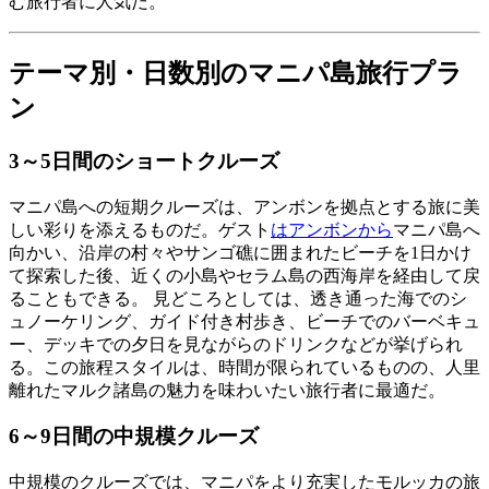
む旅行者に人気だ。
テーマ別・日数別のマニパ島旅行プラ
ン
3～5日間のショートクルーズ
マニパ島への短期クルーズは、アンボンを拠点とする旅に美
しい彩りを添えるものだ。ゲスト
はアンボンから
マニパ島へ
向かい、沿岸の村々やサンゴ礁に囲まれたビーチを1日かけ
て探索した後、近くの小島やセラム島の西海岸を経由して戻
ることもできる。 見どころとしては、透き通った海でのシ
ュノーケリング、ガイド付き村歩き、ビーチでのバーベキュ
ー、デッキでの夕日を見ながらのドリンクなどが挙げられ
る。この旅程スタイルは、時間が限られているものの、人里
離れたマルク諸島の魅力を味わいたい旅行者に最適だ。
6～9日間の中規模クルーズ
中規模のクルーズでは、マニパをより充実したモルッカの旅