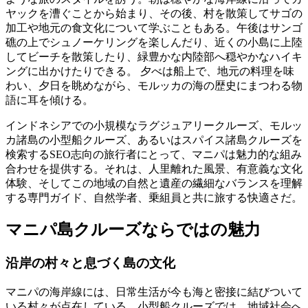
ヤックを漕ぐことから始まり、その後、村を散策してサゴの
加工や地元の食文化について学ぶこともある。午後はサンゴ
礁の上でシュノーケリングを楽しんだり、近くの小島に上陸
してビーチを散策したり、緑豊かな内陸部へ穏やかなハイキ
ングに出かけたりできる。 夕べは船上で、地元の料理を味
わい、夕日を眺めながら、モルッカの海の歴史にまつわる物
語に耳を傾ける。
インドネシアでの小規模なラグジュアリークルーズ、モルッ
カ諸島の小型船クルーズ、あるいはスパイス諸島クルーズを
検索するSEO志向の旅行者にとって、マニパは魅力的な組み
合わせを提供する。それは、人里離れた風景、有意義な文化
体験、そしてこの地域の自然と遺産の繊細なバランスを理解
する専門ガイド、自然学者、乗組員と共に旅する快適さだ。
マニパ島クルーズならではの魅力
沿岸の村々と息づく島の文化
マニパの海岸線には、日常生活が今も海と密接に結びついて
いる村々が点在している。小型船クルーズでは、地域社会へ