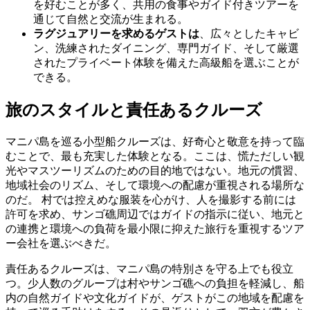
を好むことが多く、共用の食事やガイド付きツアーを
通じて自然と交流が生まれる。
ラグジュアリーを求めるゲストは
、広々としたキャビ
ン、洗練されたダイニング、専門ガイド、そして厳選
されたプライベート体験を備えた高級船を選ぶことが
できる。
旅のスタイルと責任あるクルーズ
マニパ島を巡る小型船クルーズは、好奇心と敬意を持って臨
むことで、最も充実した体験となる。ここは、慌ただしい観
光やマスツーリズムのための目的地ではない。地元の慣習、
地域社会のリズム、そして環境への配慮が重視される場所な
のだ。 村では控えめな服装を心がけ、人を撮影する前には
許可を求め、サンゴ礁周辺ではガイドの指示に従い、地元と
の連携と環境への負荷を最小限に抑えた旅行を重視するツア
ー会社を選ぶべきだ。
責任あるクルーズは、マニパ島の特別さを守る上でも役立
つ。少人数のグループは村やサンゴ礁への負担を軽減し、船
内の自然ガイドや文化ガイドが、ゲストがこの地域を配慮を