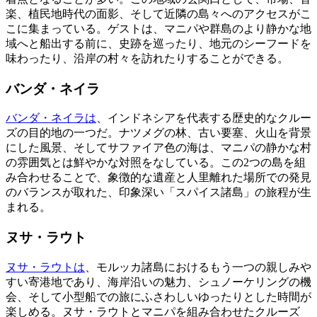
楽、植民地時代の面影、そして近隣の島々へのアクセスがこ
こに集まっている。ゲストは、マニパや群島のより静かな地
域へと船出する前に、史跡を巡ったり、地元のシーフードを
味わったり、沿岸の村々を訪れたりすることができる。
バンダ・ネイラ
バンダ・ネイラは
、インドネシアを代表する歴史的なクルー
ズの目的地の一つだ。ナツメグの林、古い要塞、火山を背景
にした風景、そしてサファイア色の海は、マニパの静かな村
の雰囲気とは鮮やかな対照をなしている。この2つの島を組
み合わせることで、象徴的な遺産と人里離れた場所での発見
のバランスが取れた、印象深い「スパイス諸島」の旅程が生
まれる。
ヌサ・ラウト
ヌサ・ラウトは
、モルッカ諸島におけるもう一つの親しみや
すい寄港地であり、海岸沿いの魅力、シュノーケリングの機
会、そして小型船での旅にふさわしいゆったりとした時間が
楽しめる。ヌサ・ラウトとマニパを組み合わせたクルーズ