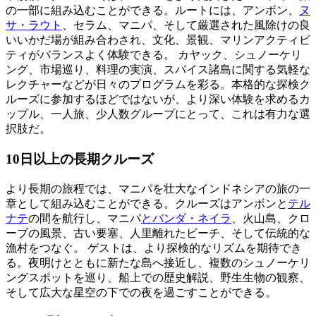
の一部に組み込むことができる。ルートには、アンボン、
ヌ
サ・ラウト
、セラム、マニパ、そして厳選された風除けの良
いいかだ場が組み合わされ、文化、景観、マリンアクティビ
ティがバランスよく体験できる。 カヤック、シュノーケリ
ング、市場巡り、料理の実演、スパイス諸島に関する気軽な
レクチャーなどが日々のプログラムを彩る。本格的な探検ク
ルーズに参加するほどではないが、より深い体験を求めるカ
ップル、一人旅、少人数グループにとって、これは有力な選
択肢だ。
10日以上の長期クルーズ
より長期の旅程では、マニパを壮大なインドネシアの旅の一
章として組み込むことができる。クルーズはアンボンと
テル
ナテ
の間を航行し、マニパ
とバンダ・ネイラ
、火山島、クロ
ーブの風景、古い要塞、人里離れたビーチ、そして伝統的な
漁村をつなぐ。 ゲストは、より探検的なリズムを期待でき
る。夜明けとともに新たな島へ接近し、複数のシュノーケリ
ングスポットを巡り、船上での歴史解説、野生生物の観察、
そして広大な星空の下での夜を過ごすことができる。