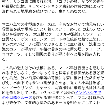
村々、サンゴ礁に囲まれた湾、サゴヤシの林、かつての香辛
料貿易の記憶、そしてインドネシア東部の紺碧の海によって
形作られる地平線を結びつける、生きた糸なのだ。
マニパ島での小型船クルーズは、今もなお静かで地元らしい
雰囲気を残す場所にたどり着くという、めったに味わえない
喜びを提供する。 大規模なターミナルや混雑したツアーと
は異なり、ゲストはテンダーボートや伝統的な船で上陸し、
ヤシの木がビーチに覆いかぶさるように生い茂り、浅瀬には
漁のカヌーが浮かび、午後の暑さの中に薪の煙、クローブ、
ココナッツ、そして潮風の香りが漂う村へと足を踏み入れ
る。
この島の魅力はその規模にある。マニパ島は親密さを感じら
れるほど小さく、かつゆっくりと探索する価値があるほど豊
かな島だ。狭い沿岸の集落の背後には森に覆われた斜面がそ
びえ、水面下ではサンゴ礁がきらめき、近くの小島は泳ぎ、
シュノーケリング、カヤック、写真撮影に最適な風除けの場
所を作り出している。 バリやコモド以外の
インドネシアで
の小型船クルーズ
を求める旅行者にとって、マニパは群島の
より静かで、文化的な深みのある一面を明らかにしてくれ