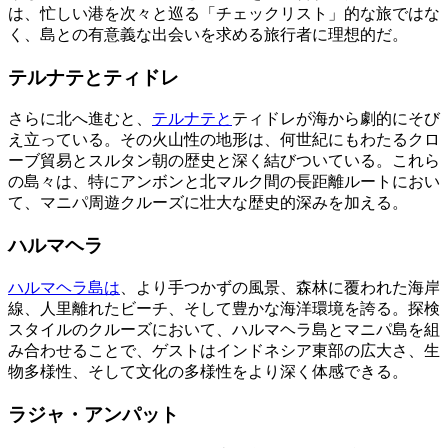
は、忙しい港を次々と巡る「チェックリスト」的な旅ではな
く、島との有意義な出会いを求める旅行者に理想的だ。
テルナテとティドレ
さらに北へ進むと、
テルナテと
ティドレが海から劇的にそび
え立っている。その火山性の地形は、何世紀にもわたるクロ
ーブ貿易とスルタン朝の歴史と深く結びついている。これら
の島々は、特にアンボンと北マルク間の長距離ルートにおい
て、マニパ周遊クルーズに壮大な歴史的深みを加える。
ハルマヘラ
ハルマヘラ島は
、より手つかずの風景、森林に覆われた海岸
線、人里離れたビーチ、そして豊かな海洋環境を誇る。探検
スタイルのクルーズにおいて、ハルマヘラ島とマニパ島を組
み合わせることで、ゲストはインドネシア東部の広大さ、生
物多様性、そして文化の多様性をより深く体感できる。
ラジャ・アンパット