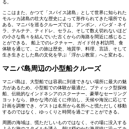
る。
ここはまた、かつて「スパイス諸島」として世界に知られた
モルッカ諸島の壮大な歴史によって形作られてきた場所でも
ある。マニパを巡るクルーズでは、アンボン、バンダ・ネイ
ラ、テルナテ、ティドレ、セラム、そして数え切れないほど
の小さな島々を結んでいた古くからの海路を間近に感じるこ
とができる。 船上でのレクチャー、ガイド付き村訪問、食
体験を通じて、この旅は歴史、地質学、料理、言語、そして
生き生きとした島の文化を学ぶ「浮かぶ教室」へと変わる。
マニパ島周辺の小型船クルーズ
マニパ島は、大型船では容易に到達できない場所に最大の魅
力があるため、小型船での体験が最適だ。ブティック型探検
船、伝統的なインドネシアのスクーナー、豪華なセーリング
ヨットなら、静かな湾の近くに停泊し、天候や海況に応じて
計画を調整でき、ゲストは名所から名所へと慌ただしく移動
するのではなく、ゆっくりと時間を過ごすことができる。
周囲の海域は、慌ただしいものではなく、その場に没入する
ような旅のスタイルを誘う。朝は穏やかな海岸線に沿ってカ