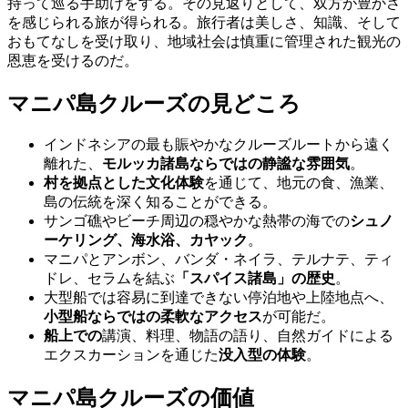
持って巡る手助けをする。その見返りとして、双方が豊かさ
を感じられる旅が得られる。旅行者は美しさ、知識、そして
おもてなしを受け取り、地域社会は慎重に管理された観光の
恩恵を受けるのだ。
マニパ島クルーズの見どころ
インドネシアの最も賑やかなクルーズルートから遠く
離れた、
モルッカ諸島ならではの静謐な雰囲気
。
村を拠点とした文化体験
を通じて、地元の食、漁業、
島の伝統を深く知ることができる。
サンゴ礁やビーチ周辺の穏やかな熱帯の海での
シュノ
ーケリング、海水浴、カヤック
。
マニパとアンボン、バンダ・ネイラ、テルナテ、ティ
ドレ、セラムを結ぶ
「スパイス諸島」の歴史
。
大型船では容易に到達できない停泊地や上陸地点へ、
小型船ならではの柔軟なアクセス
が可能だ。
船上での
講演、料理、物語の語り、自然ガイドによる
エクスカーションを通じた
没入型の体験
。
マニパ島クルーズの価値