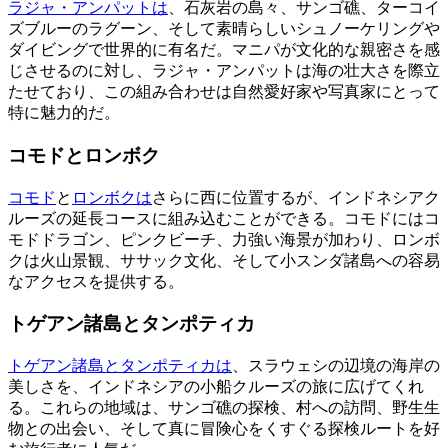
ラジャ・アンパットは
、石灰岩の島々、サンゴ礁、ターコイ
ズブルーのラグーン、そして素晴らしいシュノーケリングや
ダイビングで世界的に有名だ。マニパが文化的な親密さを感
じさせるのに対し、ラジャ・アンパットは海の壮大さを際立
たせており、この組み合わせは自然愛好家や写真家にとって
特に魅力的だ。
コモドとロンボク
コモド
と
ロンボクは
さらに西に位置するが、インドネシアク
ルーズの延長コースに組み込むことができる。コモドにはコ
モドドラゴン、ピンクビーチ、力強い海景が加わり、ロンボ
クは火山景観、ササック文化、そして小スンダ諸島への容易
なアクセスを提供する。
トゲアン諸島とタンポティカ
トゲアン諸島とタンポティカは
、スラウェシの辺境の海岸の
美しさを、インドネシアの小船クルーズの旅に広げてくれ
る。これらの地域は、サンゴ礁の探検、村への訪問、野生生
物との出会い、そして真に冒険心をくすぐる探検ルートを好