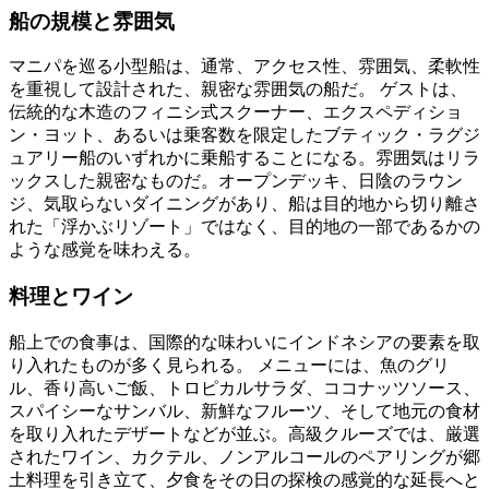
船の規模と雰囲気
マニパを巡る小型船は、通常、アクセス性、雰囲気、柔軟性
を重視して設計された、親密な雰囲気の船だ。 ゲストは、
伝統的な木造のフィニシ式スクーナー、エクスペディショ
ン・ヨット、あるいは乗客数を限定したブティック・ラグジ
ュアリー船のいずれかに乗船することになる。雰囲気はリラ
ックスした親密なものだ。オープンデッキ、日陰のラウン
ジ、気取らないダイニングがあり、船は目的地から切り離さ
れた「浮かぶリゾート」ではなく、目的地の一部であるかの
ような感覚を味わえる。
料理とワイン
船上での食事は、国際的な味わいにインドネシアの要素を取
り入れたものが多く見られる。 メニューには、魚のグリ
ル、香り高いご飯、トロピカルサラダ、ココナッツソース、
スパイシーなサンバル、新鮮なフルーツ、そして地元の食材
を取り入れたデザートなどが並ぶ。高級クルーズでは、厳選
されたワイン、カクテル、ノンアルコールのペアリングが郷
土料理を引き立て、夕食をその日の探検の感覚的な延長へと