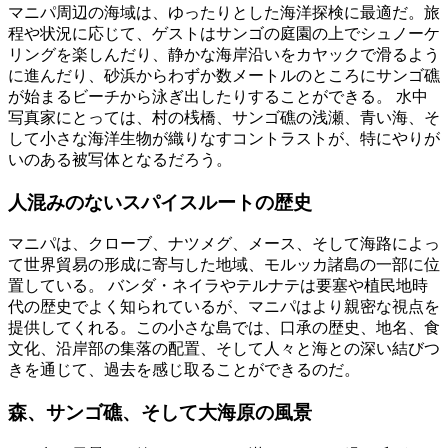
マニパ周辺の海域は、ゆったりとした海洋探検に最適だ。旅
程や状況に応じて、ゲストはサンゴの庭園の上でシュノーケ
リングを楽しんだり、静かな海岸沿いをカヤックで滑るよう
に進んだり、砂浜からわずか数メートルのところにサンゴ礁
が始まるビーチから泳ぎ出したりすることができる。 水中
写真家にとっては、村の桟橋、サンゴ礁の浅瀬、青い海、そ
して小さな海洋生物が織りなすコントラストが、特にやりが
いのある被写体となるだろう。
人混みのないスパイスルートの歴史
マニパは、クローブ、ナツメグ、メース、そして海路によっ
て世界貿易の形成に寄与した地域、モルッカ諸島の一部に位
置している。 バンダ・ネイラやテルナテは要塞や植民地時
代の歴史でよく知られているが、マニパはより親密な視点を
提供してくれる。この小さな島では、口承の歴史、地名、食
文化、沿岸部の集落の配置、そして人々と海との深い結びつ
きを通じて、過去を感じ取ることができるのだ。
森、サンゴ礁、そして大海原の風景