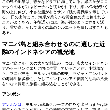
この島の風景は、静かなドラマに満ちている。緑の丘がココ
ナッツの木が並ぶビーチへと緩やかに下り、細い桟橋が輝く
海の上に伸び、小さな船が村とサンゴ礁の境界線を示してい
る。 日の出時には、海岸が柔らかな黄金色の光に包まれる
ことがよくある。午後遅くには、海が鏡のように静まり返
り、雲や森、そして遠くの島のシルエットを映し出すことも
ある。
マニパ島と組み合わせるのに適した近
隣のインドネシアの観光地
マニパ島クルーズの大きな利点の一つは、広大なインドネシ
アのセーリングエリア内に位置していることだ。小型船な
ら、マニパ島を、モルッカ諸島の歴史、ラジャ・アンパット
の海洋生物多様性、そしてインドネシアの伝説的な島の風景
をつなぐ長期の旅程に組み込むことができる。
アンボン
アンボンは
、モルッカ諸島クルーズの自然な出発点または終
着点となることが多い。この地域の玄関口として、市場、音