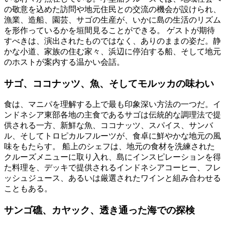
の敬意を込めた訪問や地元住民との交流の機会が設けられ、
漁業、造船、園芸、サゴの生産が、いかに島の生活のリズム
を形作っているかを垣間見ることができる。 ゲストが期待
すべきは、演出されたものではなく、ありのままの姿だ。静
かな小道、家族の住む家々、浜辺に停泊する船、そして地元
のホストが案内する温かい会話。
サゴ、ココナッツ、魚、そしてモルッカの味わい
食は、マニパを理解する上で最も印象深い方法の一つだ。イ
ンドネシア東部各地の主食であるサゴは伝統的な調理法で提
供される一方、新鮮な魚、ココナッツ、スパイス、サンバ
ル、そしてトロピカルフルーツが、食卓に鮮やかな地元の風
味をもたらす。 船上のシェフは、地元の食材を洗練された
クルーズメニューに取り入れ、島にインスピレーションを得
た料理を、デッキで提供されるインドネシアコーヒー、フレ
ッシュジュース、あるいは厳選されたワインと組み合わせる
こともある。
サンゴ礁、カヤック、透き通った海での探検