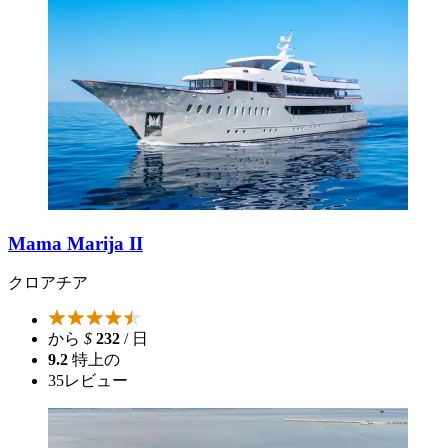
Mama Marija II
クロアチア
から
$
232
/ 日
9.2
特上の
35
レビュー