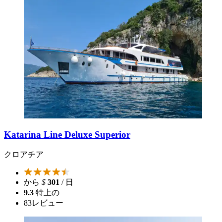
Katarina Line Deluxe Superior
クロアチア
から
$
301
/ 日
9.3
特上の
83
レビュー