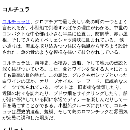
コルチュラ
コルチュラは
、クロアチアで最も美しい島の町の一つとよく
言われるが、小型船で到着すればその理由がわかる。中世の
コンパクトな中心部は小さな半島に位置し、防御壁、赤い屋
根、そしてきらめくペリェシャツ海峡に囲まれている。 狭
い通りは、海風を取り込みつつ住民を強風から守るよう設計
された、魚の骨のような模様を描いて枝分かれしている。
コルチュラは、海洋史、石積み、造船、そして地元の伝説と
深く結びついている。また、食とワインを愛する人々にとっ
ても最高の目的地だ。この島は、グルクやポシップといった
白ワインのほか、オリーブオイル、シーフード、伝統的なス
イーツで知られている。 ゲストは、旧市街を散策したり、
近隣の村々を訪れたり、ブドウ畑をサイクリングしたり、船
が港に停泊している間に水辺でディナーを楽しんだりして一
日を過ごすことができる。小型船クルーズにおいて、コルチ
ュラは歴史的遺産、規模、そして島のロマンチックな雰囲気
が完璧に調和した場所だ。
ムリェト