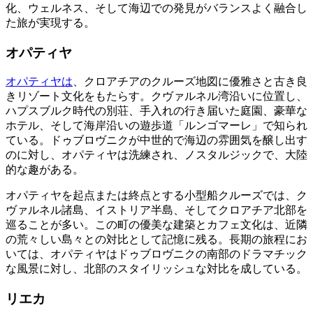
化、ウェルネス、そして海辺での発見がバランスよく融合し
た旅が実現する。
オパティヤ
オパティヤは
、クロアチアのクルーズ地図に優雅さと古き良
きリゾート文化をもたらす。クヴァルネル湾沿いに位置し、
ハプスブルク時代の別荘、手入れの行き届いた庭園、豪華な
ホテル、そして海岸沿いの遊歩道「ルンゴマーレ」で知られ
ている。ドゥブロヴニクが中世的で海辺の雰囲気を醸し出す
のに対し、オパティヤは洗練され、ノスタルジックで、大陸
的な趣がある。
オパティヤを起点または終点とする小型船クルーズでは、ク
ヴァルネル諸島、イストリア半島、そしてクロアチア北部を
巡ることが多い。この町の優美な建築とカフェ文化は、近隣
の荒々しい島々との対比として記憶に残る。長期の旅程にお
いては、オパティヤはドゥブロヴニクの南部のドラマチック
な風景に対し、北部のスタイリッシュな対比を成している。
リエカ