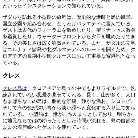
といったインスタレーションで知られている。
ザダルを訪れる小型船の旅程は、歴史的な港町と島の風景、
国立公園を組み合わせ、とりわけバラエティに富んでいる。
ゲストは古代のフォーラムを散策したり、聖ドナトゥス教会
を鑑賞したり、ウォーターフロントから夕日を眺めたりでき
る。その美しさは広く称賛されている。また、ザダルの立地
はコルナティ諸島や北ダルマチアへのルートを開くため、ク
ロアチアの長期小型船クルーズにおいて重要な寄港地となっ
ている。
クレス
クレス島は
、クロアチアの島々の中でもよりワイルドで、洗
練されていない風景を見せてくれる。長く、山が多く、人口
もまばらなこの島は、劇的な景観、静かな漁村、シロトビ、
そして海の色が深い青から淡い緑へと変化する入り江で知ら
れている。 小型船は、港がこぢんまりとしており、明らか
に地元ならではのゆったりとした時間が流れる、島の自然の
ままの海岸線へとゲストを連れていく。