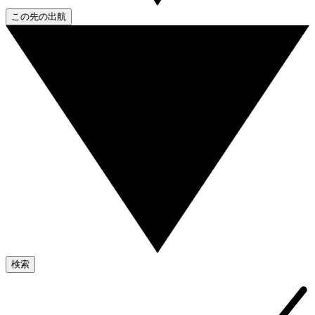
この先の出航
検索