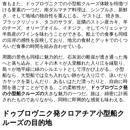
食もまた、ドゥブロヴニクでの小型船クルーズ体験を特徴づ
ける要素の一つだ。南ダルマチア料理は、シンプルさ、新鮮
さ、そして地域の独自性を重んじる。 ゲストは、焼き魚、
ブラックリゾット、タコのサラダ、近隣のストン産カキ、羊
のチーズ、オリーブオイル、イチジク、そしてペリェシャツ
半島産のワインを味わうことができる。船上での食事も同様
の沿岸の感性を反映しており、地元の食材とデッキでのくつ
ろいだ食事の時間を組み合わせている。
周囲の景色も同様に魅力的だ。石灰岩の断崖が透き通った海
へと落ち込み、ヒノキの木々が人里離れた入り江を縁取り、
島々が地平線に緑のシルエットとして浮かび上がる。 小型
船なら、大型船では立ち入れない静かな入り江で、泳いだり
カヤックを楽しんだり、あるいはただ漂ったりと、自由に時
間を過ごすことができる。この柔軟性が、
ドゥブロヴニク発
の小型船クルーズの
大きな魅力の一つだ。旅は、綿密に計画
されたものでありながら、同時に即興的な感覚も味わえる。
ドゥブロヴニク発クロアチア小型船ク
ルーズの目的地