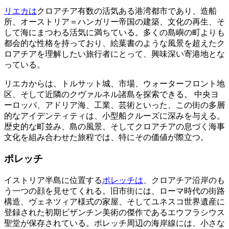
リエカは
クロアチア有数の活気ある港湾都市であり、造船
所、オーストリア＝ハンガリー帝国の建築、文化の再生、そ
して海にまつわる活気に満ちている。多くの島嶼の町よりも
都会的な性格を持っており、絵葉書のような風景を超えたク
ロアチアを理解したい旅行者にとって、興味深い寄港地とな
っている。
リエカからは、トルサット城、市場、ウォーターフロント地
区、そして近隣のクヴァルネル諸島を探索できる。 中央ヨ
ーロッパ、アドリア海、工業、芸術といった、この街の多層
的なアイデンティティは、小型船クルーズに深みを与える。
歴史的な町並み、島の風景、そしてクロアチアの息づく海事
文化を組み合わせた旅程では、特にその価値が際立つ。
ポレッチ
イストリア半島に位置する
ポレッチは
、クロアチア沿岸のも
う一つの顔を見せてくれる。旧市街には、ローマ時代の街路
構造、ヴェネツィア様式の家屋、そしてユネスコ世界遺産に
登録された初期ビザンチン美術の傑作であるエウフラシウス
聖堂が保存されている。ポレッチ周辺の海岸線には、小さな