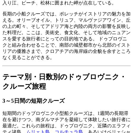
入り江、ビーチ、松林に囲まれた岬が点在している。
長期の小船クルーズでは、ポレッチがイストリアの魅力を加
える。オリーブオイル、トリュフ、マルヴァジアワイン、丘
の上の町々、そしてアドリア海と内陸の両方の影響を反映し
た料理だ。ここは、美術史、食文化、そして地域のニュアン
スを愛する旅行者にとっての目的地である。 ドゥブロヴニ
クと組み合わせることで、南部の城壁都市から北部のイスト
リアの優雅さまで、クロアチアの海岸線の全貌を余すところ
なく見ることができる。
テーマ別・日数別のドゥブロヴニク・
クルーズ旅程
3～5日間の短期クルーズ
短期間のドゥブロヴニク小型船クルーズは、1週間の長期滞
在を避けつつ、南ダルマチアを凝縮して体験したい旅行者に
最適だ。これらの旅程は、ドゥブロヴニク、近隣のエラフィ
ティ諸島、
ムリェト島
、
コルチュラ島
、あるいはペリェシャ