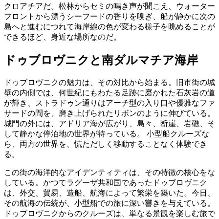
クロアチアだ。松林からセミの鳴き声が聞こえ、ウォーター
フロントから漂うシーフードの香りを嗅ぎ、船が静かに次の
島へと進むにつれて海岸線の色が変わる様子を眺めることが
できるほど、身近な場所なのだ。
ドゥブロヴニクと南ダルマチア海岸
ドゥブロヴニクの魅力は、その対比から始まる。旧市街の城
壁の内側では、何世紀にもわたる足跡に磨かれた石灰岩の道
が輝き、ストラドゥン通りはアーチ型の入り口や優雅なファ
サードの間を、磨き上げられたリボンのように伸びている。
城門の外には、アドリア海が広がり、島々、断崖、岩礁、そ
して静かな停泊地の世界が待っている。 小型船クルーズな
ら、両方の世界を、慌ただしく移動することなく体験でき
る。
この街の海洋的なアイデンティティは、その特徴の核心をな
している。かつてラグーザ共和国であったドゥブロヴニク
は、外交、貿易、造船、航海によって繁栄を築いた。今日、
その航海の伝統が、小型船での旅に深い響きを与えている。
ドゥブロヴニクからのクルーズは、単なる景観を楽しむ旅で