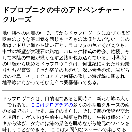
ドブロブニクの中のアドベンチャー・
クルーズ
地中海への到着の中で、海からドゥブロヴニクに近づくほど
映画のような雰囲気を感じさせるものはほとんどない。この
街はアドリア海から淡い石とテラコッタの色でそびえ立ち、
中世の城壁が大理石の路地、バロック様式の教会、鐘楼、そ
して木陰の中庭が織りなす迷路を包み込んでいる。 小型船
の甲板から眺めるドゥブロヴニクは、何世紀にもわたり船乗
りたちが賞賛してきた姿そのものだ。深い青色の海、岩だら
けの小島、そしてクロアチア南部の険しい海岸線に囲まれ、
地平線に向かってそびえ立つ要塞都市である。
ドゥブロヴニクは、目的地であると同時に、新たな旅の入り
口でもある。
ここはクロアチアの
多くの小型船クルーズの南
の拠点であり、歴史、島での暮らし、そして海の伝統が交わ
る場所だ。ゲストは午前中に城壁を散策し、午後は船のデッ
キから泳ぎ、夕方には港の景色を眺めながら地元のワインを
味わうことができる。 ここは人間的なスケールで楽しめる