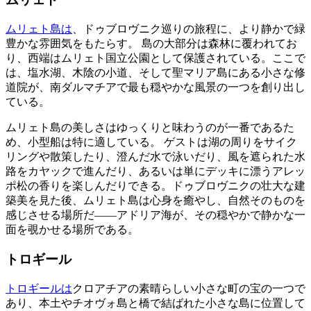
ムリェト島は
、ドゥブロヴニク巡りの旅程に、より静かで緑
豊かな雰囲気をもたらす。 島の大部分は森林に覆われてお
り、西端はムリェト国立公園として保護されている。ここで
は、塩水湖、木陰の小道、そして聖マリア島にある小さな修
道院が、南ダルマチアで最も穏やかな風景の一つを創り出し
ている。
ムリェト島の美しさはゆっくりと味わうのが一番であるた
め、小型船は特に適している。 ゲストは湖の周りをサイク
リングや散策したり、澄んだ水で泳いだり、風を遮られた水
路をカヤックで進んだり、あるいは単にデッキに漂うアレッ
ポ松の香りを楽しんだりできる。ドゥブロヴニクの壮大な建
築美を見た後、ムリェト島は心身を癒やし、自然そのものを
感じさせる場所だ――アドリア海が、その穏やかで静かな一
面を覗かせる場所である。
トロギール
トロギールは
クロアチアの素晴らしい小さな町の宝の一つで
あり、本土やチオヴォ島と橋で結ばれた小さな島に位置して