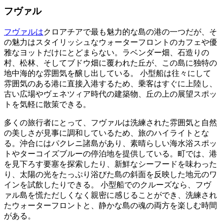
フヴァル
フヴァルは
クロアチアで最も魅力的な島の港の一つだが、そ
の魅力はスタイリッシュなウォーターフロントのカフェや優
雅なヨットだけにとどまらない。ラベンダー畑、石造りの
村、松林、そしてブドウ畑に覆われた丘が、この島に独特の
地中海的な雰囲気を醸し出している。 小型船は往々にして
雰囲気のある港に直接入港するため、乗客はすぐに上陸し、
古い広場やヴェネツィア時代の建築物、丘の上の展望スポッ
トを気軽に散策できる。
多くの旅行者にとって、フヴァルは洗練された雰囲気と自然
の美しさが見事に調和しているため、旅のハイライトとな
る。沖合にはパクレニ諸島があり、素晴らしい海水浴スポッ
トやターコイズブルーの停泊地を提供している。町では、港
を見下ろす要塞を探索したり、新鮮なシーフードを味わった
り、太陽の光をたっぷり浴びた島の斜面を反映した地元のワ
インを試飲したりできる。 小型船でのクルーズなら、フヴ
ァル島を慌ただしくなく親密に感じることができ、洗練され
たウォーターフロントと、静かな島の魂の両方を楽しむ時間
がある。