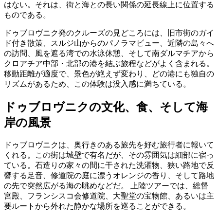
はない。それは、街と海との長い関係の延長線上に位置する
ものである。
ドゥブロヴニク発のクルーズの見どころには、旧市街のガイ
ド付き散策、スルジ山からのパノラマビュー、近隣の島々へ
の訪問、風を遮る湾での水泳休憩、そして南ダルマチアから
クロアチア中部・北部の港を結ぶ旅程などがよく含まれる。
移動距離が適度で、景色が絶えず変わり、どの港にも独自の
リズムがあるため、この体験は没入感に満ちている。
ドゥブロヴニクの文化、食、そして海
岸の風景
ドゥブロヴニクは、奥行きのある旅先を好む旅行者に報いて
くれる。この街は城壁で有名だが、その雰囲気は細部に宿っ
ている。石造りの家々の間に干された洗濯物、狭い路地で反
響する足音、修道院の庭に漂うオレンジの香り、そして路地
の先で突然広がる海の眺めなどだ。 上陸ツアーでは、総督
宮殿、フランシスコ会修道院、大聖堂の宝物館、あるいは主
要ルートから外れた静かな場所を巡ることができる。