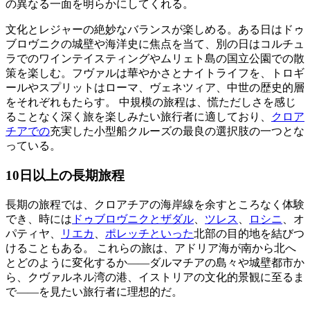
の異なる一面を明らかにしてくれる。
文化とレジャーの絶妙なバランスが楽しめる。ある日はドゥ
ブロヴニクの城壁や海洋史に焦点を当て、別の日はコルチュ
ラでのワインテイスティングやムリェト島の国立公園での散
策を楽しむ。フヴァルは華やかさとナイトライフを、トロギ
ールやスプリットはローマ、ヴェネツィア、中世の歴史的層
をそれぞれもたらす。 中規模の旅程は、慌ただしさを感じ
ることなく深く旅を楽しみたい旅行者に適しており、
クロア
チアでの
充実した小型船クルーズの最良の選択肢の一つとな
っている。
10日以上の長期旅程
長期の旅程では、クロアチアの海岸線を余すところなく体験
でき、時には
ドゥブロヴニクとザダル
、
ツレス
、
ロシニ
、オ
パティヤ、
リエカ
、
ポレッチといった
北部の目的地を結びつ
けることもある。 これらの旅は、アドリア海が南から北へ
とどのように変化するか――ダルマチアの島々や城壁都市か
ら、クヴァルネル湾の港、イストリアの文化的景観に至るま
で――を見たい旅行者に理想的だ。