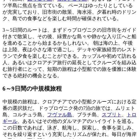
ツ半島に焦点を当てている。 ペースはゆったりとしている
が充実しており、旧市街の散策、海水浴、夕暮れ時のドリン
ク、島での食事などを楽しむ時間が確保されている。
3～5日間のルートは、まずドゥブロヴニクの旧市街をガイド
付きで散策し、その後、緑豊かな島々や静かな入り江へと船
を進めることから始まるかもしれない。 朝は海の上、午後
は上陸、夜は小さな港で過ごし、デッキや家族経営のレスト
ランで夕食を楽しむことができる。カップルや初めて訪れる
人、あるいはクロアチア旅行の延長としてクルーズを組み込
む旅行者にとって、短期の旅程は小型船での旅を優雅に体験
できる絶好の機会となる。
6～9日間の中規模旅程
中規模の旅程は、クロアチアでの小型船クルーズにおける定
番の選択肢だ。 ドゥブロヴニク発の7泊の旅では、ムリェト
島、コルチュラ島、
フヴァル島
、ブラチ島、
スプリト
、
トロ
ギール
、あるいはその他のダルマチアのハイライトを巡る。
この日数であれば、泳ぎ、航海し、探索し、食事を楽しみ、
それを繰り返すという充実したリズムが保たれ、毎日が海岸