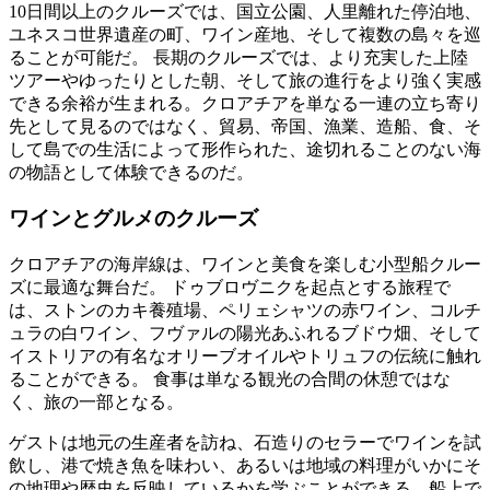
10日間以上のクルーズでは、国立公園、人里離れた停泊地、
ユネスコ世界遺産の町、ワイン産地、そして複数の島々を巡
ることが可能だ。 長期のクルーズでは、より充実した上陸
ツアーやゆったりとした朝、そして旅の進行をより強く実感
できる余裕が生まれる。クロアチアを単なる一連の立ち寄り
先として見るのではなく、貿易、帝国、漁業、造船、食、そ
して島での生活によって形作られた、途切れることのない海
の物語として体験できるのだ。
ワインとグルメのクルーズ
クロアチアの海岸線は、ワインと美食を楽しむ小型船クルー
ズに最適な舞台だ。 ドゥブロヴニクを起点とする旅程で
は、ストンのカキ養殖場、ペリェシャツの赤ワイン、コルチ
ュラの白ワイン、フヴァルの陽光あふれるブドウ畑、そして
イストリアの有名なオリーブオイルやトリュフの伝統に触れ
ることができる。 食事は単なる観光の合間の休憩ではな
く、旅の一部となる。
ゲストは地元の生産者を訪ね、石造りのセラーでワインを試
飲し、港で焼き魚を味わい、あるいは地域の料理がいかにそ
の地理や歴史を反映しているかを学ぶことができる。船上で