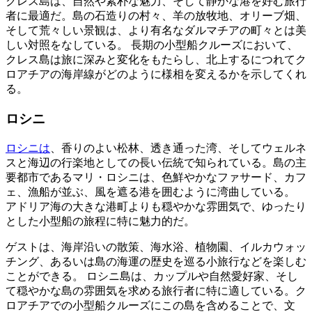
クレス島は、自然や素朴な魅力、そして静かな港を好む旅行
者に最適だ。島の石造りの村々、羊の放牧地、オリーブ畑、
そして荒々しい景観は、より有名なダルマチアの町々とは美
しい対照をなしている。 長期の小型船クルーズにおいて、
クレス島は旅に深みと変化をもたらし、北上するにつれてク
ロアチアの海岸線がどのように様相を変えるかを示してくれ
る。
ロシニ
ロシニは
、香りのよい松林、透き通った湾、そしてウェルネ
スと海辺の行楽地としての長い伝統で知られている。島の主
要都市であるマリ・ロシニは、色鮮やかなファサード、カフ
ェ、漁船が並ぶ、風を遮る港を囲むように湾曲している。
アドリア海の大きな港町よりも穏やかな雰囲気で、ゆったり
とした小型船の旅程に特に魅力的だ。
ゲストは、海岸沿いの散策、海水浴、植物園、イルカウォッ
チング、あるいは島の海運の歴史を巡る小旅行などを楽しむ
ことができる。 ロシニ島は、カップルや自然愛好家、そし
て穏やかな島の雰囲気を求める旅行者に特に適している。ク
ロアチアでの小型船クルーズにこの島を含めることで、文