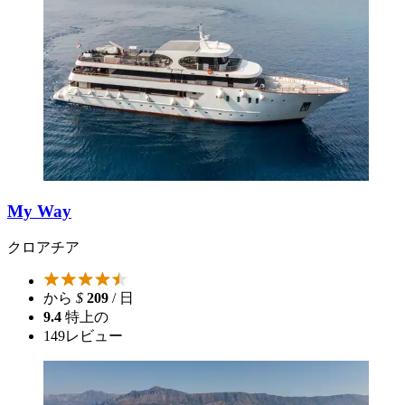
My Way
クロアチア
から
$
209
/ 日
9.4
特上の
149
レビュー