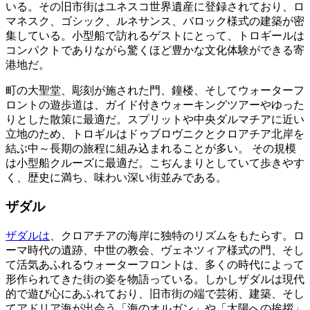
いる。その旧市街はユネスコ世界遺産に登録されており、ロ
マネスク、ゴシック、ルネサンス、バロック様式の建築が密
集している。小型船で訪れるゲストにとって、トロギールは
コンパクトでありながら驚くほど豊かな文化体験ができる寄
港地だ。
町の大聖堂、彫刻が施された門、鐘楼、そしてウォーターフ
ロントの遊歩道は、ガイド付きウォーキングツアーやゆった
りとした散策に最適だ。スプリットや中央ダルマチアに近い
立地のため、トロギルはドゥブロヴニクとクロアチア北岸を
結ぶ中～長期の旅程に組み込まれることが多い。 その規模
は小型船クルーズに最適だ。こぢんまりとしていて歩きやす
く、歴史に満ち、味わい深い街並みである。
ザダル
ザダルは
、クロアチアの海岸に独特のリズムをもたらす。ロ
ーマ時代の遺跡、中世の教会、ヴェネツィア様式の門、そし
て活気あふれるウォーターフロントは、多くの時代によって
形作られてきた街の姿を物語っている。しかしザダルは現代
的で遊び心にあふれており、旧市街の端で芸術、建築、そし
てアドリア海が出会う「海のオルガン」や「太陽への挨拶」