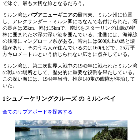
で泳ぐ、最も大切な旅となるだろう。
ミルン湾は
パプアニューギニアの
最南東、ミルン州に位置
し、アレクサンダー・ミルン卿にちなんで名付けられた。湾
の長さは35km、幅は15kmで、南北をスターリング山脈の密
林に囲まれた水深の深い港を囲んでいる。北側には、海岸線
の浅瀬にマングローブ系がある。湾内には600以上の島と環
礁があり、そのうち人が住んでいるのは160ほどで、25万平
方キロメートルという信じられない広さに点在している。
ミルン湾は、第二次世界大戦中の1942年に戦われたミルン湾
の戦いの場所として、歴史的に重要な役割を果たしている。
この深い海には、1944年当時、推定140隻の艦隊が停泊して
いた。
1シュノーケリングクルーズ の ミルンベイ
全てのリブアボードを探索する