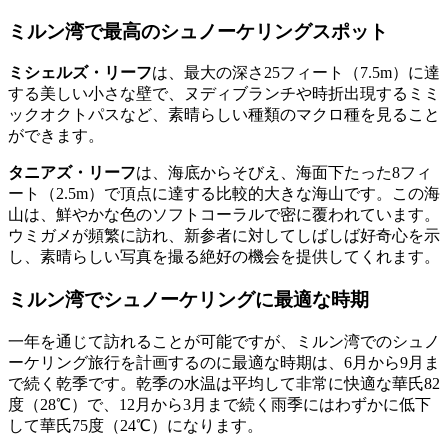
ミルン湾で最高のシュノーケリングスポット
ミシェルズ・リーフ
は、最大の深さ25フィート（7.5m）に達
する美しい小さな壁で、ヌディブランチや時折出現するミミ
ックオクトパスなど、素晴らしい種類のマクロ種を見ること
ができます。
タニアズ・リーフ
は、海底からそびえ、海面下たった8フィ
ート（2.5m）で頂点に達する比較的大きな海山です。この海
山は、鮮やかな色のソフトコーラルで密に覆われています。
ウミガメが頻繁に訪れ、新参者に対してしばしば好奇心を示
し、素晴らしい写真を撮る絶好の機会を提供してくれます。
ミルン湾でシュノーケリングに最適な時期
一年を通じて訪れることが可能ですが、ミルン湾でのシュノ
ーケリング旅行を計画するのに最適な時期は、6月から9月ま
で続く乾季です。乾季の水温は平均して非常に快適な華氏82
度（28℃）で、12月から3月まで続く雨季にはわずかに低下
して華氏75度（24℃）になります。