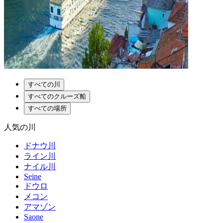
すべての川
すべてのクルーズ船
すべての場所
人気の川
ドナウ川
ライン川
ナイル川
Seine
ドウロ
メコン
アマゾン
Saone