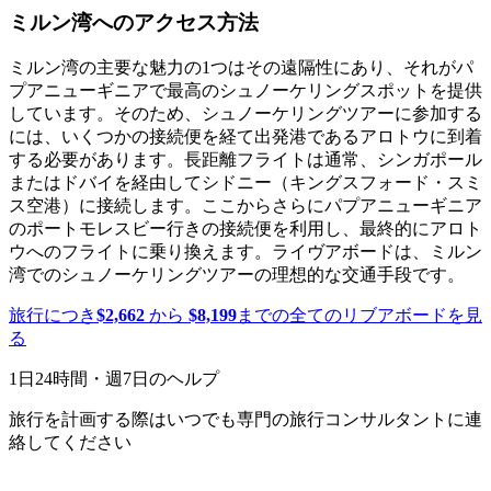
ミルン湾へのアクセス方法
ミルン湾の主要な魅力の1つはその遠隔性にあり、それがパ
プアニューギニアで最高のシュノーケリングスポットを提供
しています。そのため、シュノーケリングツアーに参加する
には、いくつかの接続便を経て出発港であるアロトウに到着
する必要があります。長距離フライトは通常、シンガポール
またはドバイを経由してシドニー（キングスフォード・スミ
ス空港）に接続します。ここからさらにパプアニューギニア
のポートモレスビー行きの接続便を利用し、最終的にアロト
ウへのフライトに乗り換えます。ライヴアボードは、ミルン
湾でのシュノーケリングツアーの理想的な交通手段です。
旅行につき
$2,662
から
$8,199
までの全てのリブアボードを見
る
1日24時間・週7日のヘルプ
旅行を計画する際はいつでも専門の旅行コンサルタントに連
絡してください