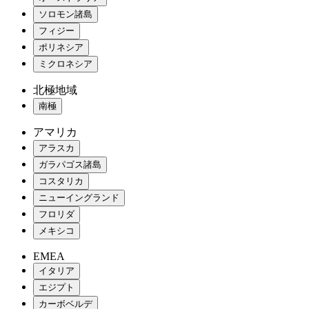
ソロモン諸島
フィジー
ポリネシア
ミクロネシア
北極地域
南極
アマリカ
アラスカ
ガラパゴス諸島
コスタリカ
ニューイングランド
フロリダ
メキシコ
EMEA
イタリア
エジプト
カーボベルデ