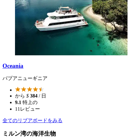
Oceania
パプアニューギニア
から
$
384
/ 日
9.1
特上の
11
レビュー
全てのリブアボードをみる
ミルン湾の海洋生物