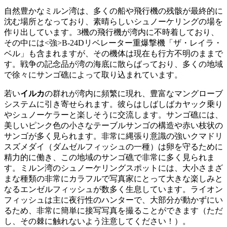
自然豊かなミルン湾は、多くの船や飛行機の残骸が最終的に
沈む場所となっており、素晴らしいシュノーケリングの場を
作り出しています。3機の飛行機が湾内に不時着しており、
その中には<強>B-24Dリベレーター
重爆撃機「ザ・レイラ・
ベル」も含まれますが、その機体は現在も行方不明のままで
す。戦争の記念品が湾の海底に散らばっており、多くの地域
で徐々にサンゴ礁によって取り込まれています。
若い
イルカ
の群れが湾内に頻繁に現れ、豊富なマングローブ
システムに引き寄せられます。彼らはしばしばカヤック乗り
やシュノーケラーと楽しそうに交流します。サンゴ礁には、
美しいピンク色の小さなテーブルサンゴの構造や赤い枝状の
サンゴが多く見られます。非常に縄張り意識の強いクマドリ
スズメダイ（ダムゼルフィッシュの一種）は卵を守るために
精力的に働き、この地域のサンゴ礁で非常に多く見られま
す。ミルン湾のシュノーケリングスポットには、大小さまざ
まな種類の非常にカラフルで写真家にとって大きな楽しみと
なるエンゼルフィッシュが数多く生息しています。ライオン
フィッシュは主に夜行性のハンターで、大部分が動かずにい
るため、非常に簡単に接写写真を撮ることができます（ただ
し、その棘に触れないよう注意してください！）。