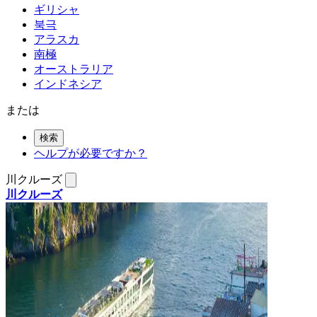
ギリシャ
북극
アラスカ
南極
オーストラリア
インドネシア
または
検索
ヘルプが必要ですか？
川クルーズ
川クルーズ