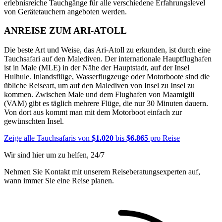
erlebnisreiche Tauchgänge für alle verschiedene Erfahrungslevel
von Gerätetauchern angeboten werden.
ANREISE ZUM ARI-ATOLL
Die beste Art und Weise, das Ari-Atoll zu erkunden, ist durch eine
Tauchsafari auf den Malediven. Der internationale Hauptflughafen
ist in Male (MLE) in der Nähe der Hauptstadt, auf der Insel
Hulhule. Inlandsflüge, Wasserflugzeuge oder Motorboote sind die
übliche Reiseart, um auf den Malediven von Insel zu Insel zu
kommen. Zwischen Male und dem Flughafen von Maamigili
(VAM) gibt es täglich mehrere Flüge, die nur 30 Minuten dauern.
Von dort aus kommt man mit dem Motorboot einfach zur
gewünschten Insel.
Zeige alle Tauchsafaris von
$1.020
bis
$6.865
pro Reise
Wir sind hier um zu helfen, 24/7
Nehmen Sie Kontakt mit unserem Reiseberatungsexperten auf,
wann immer Sie eine Reise planen.