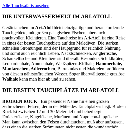
Alle Tauchsafaris ansehen
DIE UNTERWASSERWELT IM ARI-ATOLL
Gerätetauchen im
Ari-Atoll
bietet einzigartige und herausfordernde
Tauchgebiete, mit großen pelagischen Fischen, aber auch
prachtvollen Kleintieren. Eine Tauchreise ins Ari-Atoll ist eine Reise
in eines der besten Tauchgebiete auf den Malediven. Die starken,
schnellen Strömungen sind der Hauptgrund für reichlich Nahrung
und somit auch reichlich Leben. Nacktschnecken, Anglerfische,
Schaukelfische und Kleintiere sind überall. Besonders Schildkröten,
Leopardenhaie, Ammenhaie, Weißspitzen-Riffhaie,
Hammerhaie,
Mantarochen, Adlerrochen
, Barrakudas und Makrelen profitieren
von diesem nährstoffreichen Wasser. Sogar überwältigende graziöse
Walhaie
kann man hier ab und zu sehen.
DIE BESTEN TAUCHPLÄTZE IM ARI-ATOLL
BROKEN ROCK
- Ein passender Name für einen großen
zerbrochenen Felsen, der in der Mitte des Tauchplatzes liegt. Broken
Rock ist zwischen 12 und 30 Meter tief und beherbergt
Drückerfische, Kugelfische, Muränen und Napoleon-Lippfische.
Man kann zwischen den Felsen durchtauchen, muß aber aufpassen,
dass einen die starken Strömungen nicht gegen die wunderschön