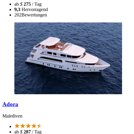
ab
$
275
/ Tag
9,3
Hervorragend
202
Bewertungen
Adora
Malediven
ab
$
287
/ Tag