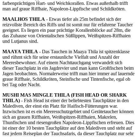
farbenprächtigen Hart- und Weichkorallen. Etwas außerhalb trifft
man auf graue Riffhaie, Napoleon-Lippfische und Schildkröten.
MAALHOS THILA
- Etwas tiefer als 25m befindet sich der
reizvollste Bereich des Riffs und ist somit nur für erfahrene Taucher
geeignet. Es liegen ein paar prächtige Korallenblöcke auf 28m, die
das Zuhause von Orientalischen Süßlippen, Weißspitzen-Riffhaien
und Lutjanus sind.
MAAYA THILA
- Das Tauchen in Maaya Thila ist spitzenklasse
und rühmt sich für seine erstaunliche Vielfalt und Anzahl der
Meeresbewohner. Auf einem Nachttauchgang verwandelt sich
dieser Tauchplatz in ein Jagdrevier und man kann Großfischen beim
Jagen beobachten. Normalerweise trifft man hier immer auf lauernde
graue Riffhaie, Schildkröten, Steinfische und Tintenfische, egal ob
bei Tag oder Nacht.
MUSHI MAS MINGLE THILA (FISH HEAD OR SHARK
THILA)
- Fish Head ist einer der beliebtesten Tauchplätze in den
Malediven, der einst ein Platz für Haifisch-Fütterungen war.
Inzwischen ist es ein Meeresschutzgebiet und Gerätetaucher können
sich an grauen Riffhaien, Weißspitzen-Riffhaien, Makrelen,
Thunfischen und riesengroßen Napoleon-Lippfischen erfreuen. Dies
ist einer der 10 besten Tauchplätze auf den Malediven und steht auf
fast jedem Reiseplan der Tauchsafaris, da dieser Tauchplatz nur sehr