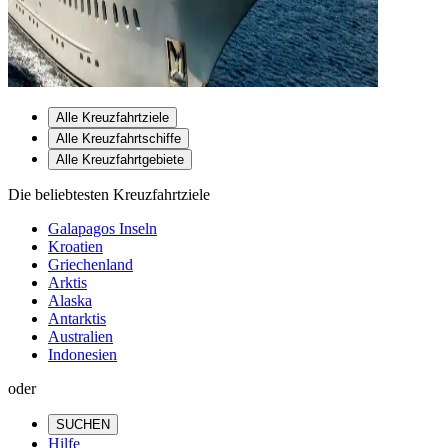
Alle Kreuzfahrtziele
Alle Kreuzfahrtschiffe
Alle Kreuzfahrtgebiete
Die beliebtesten Kreuzfahrtziele
Galapagos Inseln
Kroatien
Griechenland
Arktis
Alaska
Antarktis
Australien
Indonesien
oder
SUCHEN
Hilfe