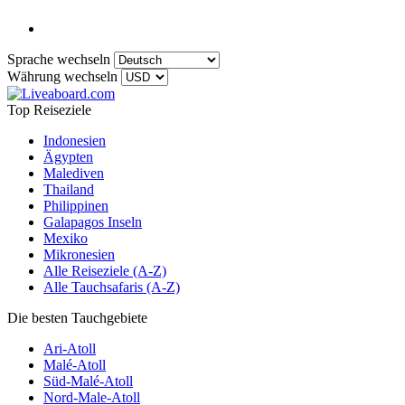
Sprache wechseln
Währung wechseln
Top Reiseziele
Indonesien
Ägypten
Malediven
Thailand
Philippinen
Galapagos Inseln
Mexiko
Mikronesien
Alle Reiseziele (A-Z)
Alle Tauchsafaris (A-Z)
Die besten Tauchgebiete
Ari-Atoll
Malé-Atoll
Süd-Malé-Atoll
Nord-Male-Atoll