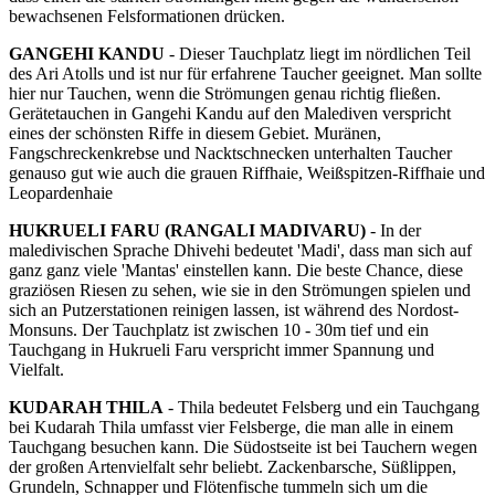
bewachsenen Felsformationen drücken.
GANGEHI KANDU
- Dieser Tauchplatz liegt im nördlichen Teil
des Ari Atolls und ist nur für erfahrene Taucher geeignet. Man sollte
hier nur Tauchen, wenn die Strömungen genau richtig fließen.
Gerätetauchen in Gangehi Kandu auf den Malediven verspricht
eines der schönsten Riffe in diesem Gebiet. Muränen,
Fangschreckenkrebse und Nacktschnecken unterhalten Taucher
genauso gut wie auch die grauen Riffhaie, Weißspitzen-Riffhaie und
Leopardenhaie
HUKRUELI FARU (RANGALI MADIVARU)
- In der
maledivischen Sprache Dhivehi bedeutet 'Madi', dass man sich auf
ganz ganz viele 'Mantas' einstellen kann. Die beste Chance, diese
graziösen Riesen zu sehen, wie sie in den Strömungen spielen und
sich an Putzerstationen reinigen lassen, ist während des Nordost-
Monsuns. Der Tauchplatz ist zwischen 10 - 30m tief und ein
Tauchgang in Hukrueli Faru verspricht immer Spannung und
Vielfalt.
KUDARAH THILA
- Thila bedeutet Felsberg und ein Tauchgang
bei Kudarah Thila umfasst vier Felsberge, die man alle in einem
Tauchgang besuchen kann. Die Südostseite ist bei Tauchern wegen
der großen Artenvielfalt sehr beliebt. Zackenbarsche, Süßlippen,
Grundeln, Schnapper und Flötenfische tummeln sich um die