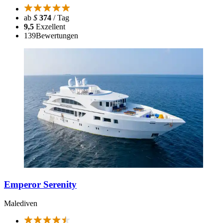
ab
$
374
/ Tag
9,5
Exzellent
139
Bewertungen
Emperor Serenity
Malediven