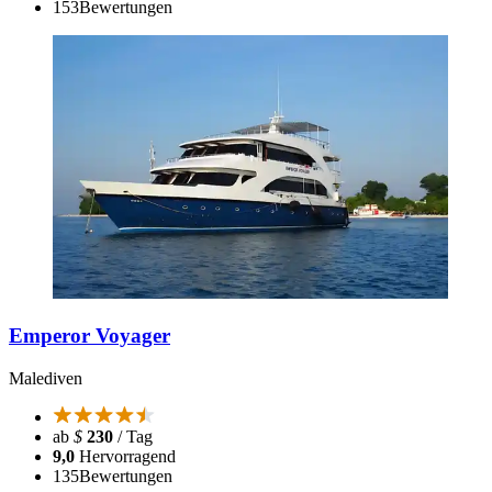
153
Bewertungen
Emperor Voyager
Malediven
ab
$
230
/ Tag
9,0
Hervorragend
135
Bewertungen