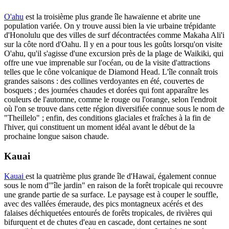
O'ahu
est la troisième plus grande île hawaïenne et abrite une
population variée. On y trouve aussi bien la vie urbaine trépidante
d'Honolulu que des villes de surf décontractées comme Makaha Ali'i
sur la côte nord d'Oahu. Il y en a pour tous les goûts lorsqu'on visite
O'ahu, qu'il s'agisse d'une excursion près de la plage de Waikiki, qui
offre une vue imprenable sur l'océan, ou de la visite d'attractions
telles que le cône volcanique de Diamond Head. L'île connaît trois
grandes saisons : des collines verdoyantes en été, couvertes de
bosquets ; des journées chaudes et dorées qui font apparaître les
couleurs de l'automne, comme le rouge ou l'orange, selon l'endroit
où l'on se trouve dans cette région diversifiée connue sous le nom de
"Theillelo" ; enfin, des conditions glaciales et fraîches à la fin de
l'hiver, qui constituent un moment idéal avant le début de la
prochaine longue saison chaude.
Kauai
Kauai
est la quatrième plus grande île d'Hawaï, également connue
sous le nom d'"île jardin" en raison de la forêt tropicale qui recouvre
une grande partie de sa surface. Le paysage est à couper le souffle,
avec des vallées émeraude, des pics montagneux acérés et des
falaises déchiquetées entourés de forêts tropicales, de rivières qui
bifurquent et de chutes d'eau en cascade, dont certaines ne sont