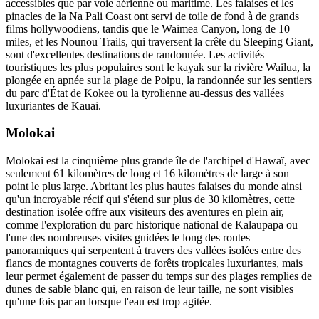
accessibles que par voie aérienne ou maritime. Les falaises et les
pinacles de la Na Pali Coast ont servi de toile de fond à de grands
films hollywoodiens, tandis que le Waimea Canyon, long de 10
miles, et les Nounou Trails, qui traversent la crête du Sleeping Giant,
sont d'excellentes destinations de randonnée. Les activités
touristiques les plus populaires sont le kayak sur la rivière Wailua, la
plongée en apnée sur la plage de Poipu, la randonnée sur les sentiers
du parc d'État de Kokee ou la tyrolienne au-dessus des vallées
luxuriantes de Kauai.
Molokai
Molokai est la cinquième plus grande île de l'archipel d'Hawaï, avec
seulement 61 kilomètres de long et 16 kilomètres de large à son
point le plus large. Abritant les plus hautes falaises du monde ainsi
qu'un incroyable récif qui s'étend sur plus de 30 kilomètres, cette
destination isolée offre aux visiteurs des aventures en plein air,
comme l'exploration du parc historique national de Kalaupapa ou
l'une des nombreuses visites guidées le long des routes
panoramiques qui serpentent à travers des vallées isolées entre des
flancs de montagnes couverts de forêts tropicales luxuriantes, mais
leur permet également de passer du temps sur des plages remplies de
dunes de sable blanc qui, en raison de leur taille, ne sont visibles
qu'une fois par an lorsque l'eau est trop agitée.