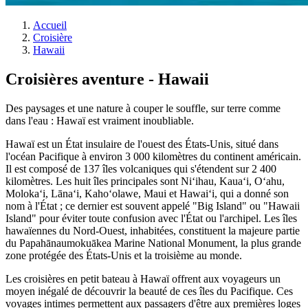
Accueil
Croisière
Hawaii
Croisières aventure - Hawaii
Des paysages et une nature à couper le souffle, sur terre comme
dans l'eau : Hawaï est vraiment inoubliable.
Hawaï est un État insulaire de l'ouest des États-Unis, situé dans
l'océan Pacifique à environ 3 000 kilomètres du continent américain.
Il est composé de 137 îles volcaniques qui s'étendent sur 2 400
kilomètres. Les huit îles principales sont Niʻihau, Kauaʻi, Oʻahu,
Molokaʻi, Lānaʻi, Kahoʻolawe, Maui et Hawaiʻi, qui a donné son
nom à l'État ; ce dernier est souvent appelé "Big Island" ou "Hawaii
Island" pour éviter toute confusion avec l'État ou l'archipel. Les îles
hawaïennes du Nord-Ouest, inhabitées, constituent la majeure partie
du Papahānaumokuākea Marine National Monument, la plus grande
zone protégée des États-Unis et la troisième au monde.
Les croisières en petit bateau à Hawaï offrent aux voyageurs un
moyen inégalé de découvrir la beauté de ces îles du Pacifique. Ces
voyages intimes permettent aux passagers d'être aux premières loges