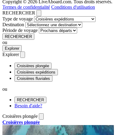
Copyright © 2026 LiveAboard.com. Tous droits réservés.
Termes de confidentialité
Conditions d'utilisation
RECHERCHER
Type de voyage
Destination
Période de voyage
RECHERCHER
ou
Explorer
Explorer
Croisières plongée
Croisières expéditions
Croisières fluviales
ou
RECHERCHER
Besoin d'aide?
Croisières plongée
Croisières plongée