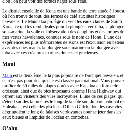
d'où l'on peut voir des tortues nager sous l'eau.
Le district ensoleillé de Kona est une bande de terre située à l'ouest,
où l'on trouve de tout, des fermes de café aux sites historiques
hawaïens. Le Maunaloa protège du vent les eaux claires de South
Kona, ce qui les rend idéales pour la plongée avec tuba, la plongée
sous-marine, la voile et l'observation des dauphins et des tortues de
mer vertes hawaïennes, connues sous le nom de Honu. L'une des
expériences les plus mémorables de Kona est l'excursion en bateau
avec des raies manta, la plongée sous-marine ou la plongée avec
tuba avec ces créatures marines douces et gracieuses.
Maui
Maui
est la deuxième île la plus populaire de l'archipel hawaïen, et
ce n'est pas pour rien qu'elle est classée parc national. Vous pouvez
profiter de 30 miles de plages dorées avec Kapalua en forme de
croissant, ainsi que de pics imposants comme Hana Highway qui
offrent aux visiteurs des vues incroyables. L'une de ces plages, qui
s'étend sur des kilomètres le long de la côte sud du parc national de
Haleakala, est celle des piscines d'Ohe'o Gulch, dont les cascades
dégringolent le long de falaises verdoyantes pour se jeter dans les
eaux bleues et limpides de l'océan en contrebas.
O’ahu