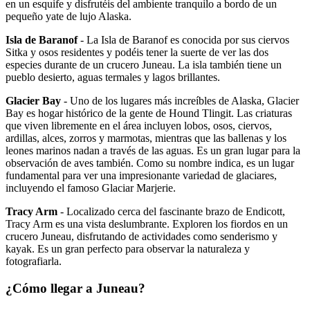
en un esquife y disfrutéis del ambiente tranquilo a bordo de un
pequeño yate de lujo Alaska.
Isla de Baranof
- La Isla de Baranof es conocida por sus ciervos
Sitka y osos residentes y podéis tener la suerte de ver las dos
especies durante de un crucero Juneau. La isla también tiene un
pueblo desierto, aguas termales y lagos brillantes.
Glacier Bay
- Uno de los lugares más increíbles de Alaska, Glacier
Bay es hogar histórico de la gente de Hound Tlingit. Las criaturas
que viven libremente en el área incluyen lobos, osos, ciervos,
ardillas, alces, zorros y marmotas, mientras que las ballenas y los
leones marinos nadan a través de las aguas. Es un gran lugar para la
observación de aves también. Como su nombre indica, es un lugar
fundamental para ver una impresionante variedad de glaciares,
incluyendo el famoso Glaciar Marjerie.
Tracy Arm
- Localizado cerca del fascinante brazo de Endicott,
Tracy Arm es una vista deslumbrante. Exploren los fiordos en un
crucero Juneau, disfrutando de actividades como senderismo y
kayak. Es un gran perfecto para observar la naturaleza y
fotografiarla.
¿Cómo llegar a Juneau?