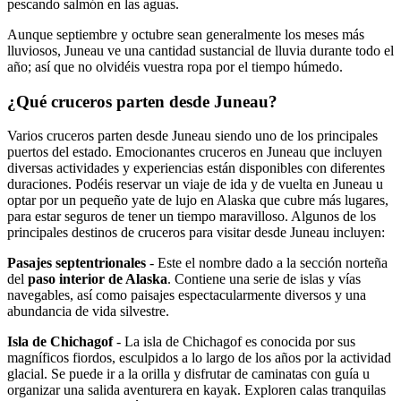
pescando salmón en las aguas.
Aunque septiembre y octubre sean generalmente los meses más
lluviosos, Juneau ve una cantidad sustancial de lluvia durante todo el
año; así que no olvidéis vuestra ropa por el tiempo húmedo.
¿Qué cruceros parten desde Juneau?
Varios cruceros parten desde Juneau siendo uno de los principales
puertos del estado. Emocionantes cruceros en Juneau que incluyen
diversas actividades y experiencias están disponibles con diferentes
duraciones. Podéis reservar un viaje de ida y de vuelta en Juneau u
optar por un pequeño yate de lujo en Alaska que cubre más lugares,
para estar seguros de tener un tiempo maravilloso. Algunos de los
principales destinos de cruceros para visitar desde Juneau incluyen:
Pasajes septentrionales
- Este el nombre dado a la sección norteña
del
paso interior de Alaska
. Contiene una serie de islas y vías
navegables, así como paisajes espectacularmente diversos y una
abundancia de vida silvestre.
Isla de Chichagof
- La isla de Chichagof es conocida por sus
magníficos fiordos, esculpidos a lo largo de los años por la actividad
glacial. Se puede ir a la orilla y disfrutar de caminatas con guía u
organizar una salida aventurera en kayak. Exploren calas tranquilas