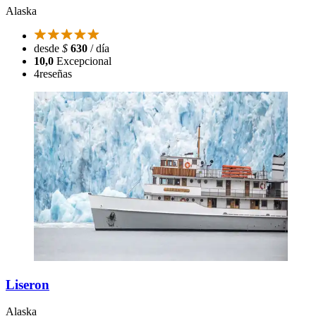
Alaska
desde
$
630
/ día
10,0
Excepcional
4
reseñas
Liseron
Alaska