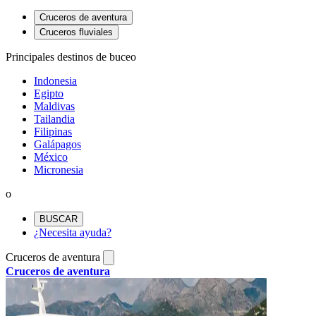
Cruceros de aventura
Cruceros fluviales
Principales destinos de buceo
Indonesia
Egipto
Maldivas
Tailandia
Filipinas
Galápagos
México
Micronesia
o
BUSCAR
¿Necesita ayuda?
Cruceros de aventura
Cruceros de aventura