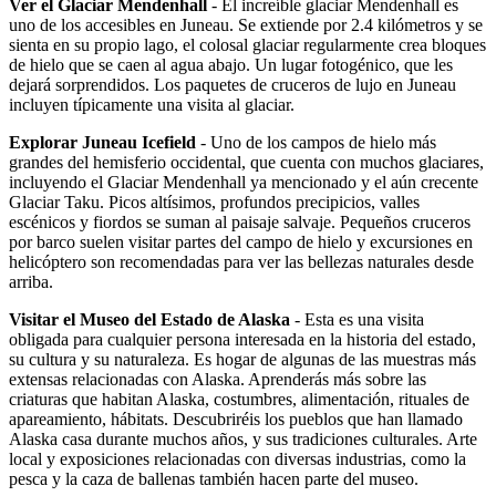
Ver el Glaciar Mendenhall
- El increíble glaciar Mendenhall es
uno de los accesibles en Juneau. Se extiende por 2.4 kilómetros y se
sienta en su propio lago, el colosal glaciar regularmente crea bloques
de hielo que se caen al agua abajo. Un lugar fotogénico, que les
dejará sorprendidos. Los paquetes de cruceros de lujo en Juneau
incluyen típicamente una visita al glaciar.
Explorar Juneau Icefield
- Uno de los campos de hielo más
grandes del hemisferio occidental, que cuenta con muchos glaciares,
incluyendo el Glaciar Mendenhall ya mencionado y el aún crecente
Glaciar Taku. Picos altísimos, profundos precipicios, valles
escénicos y fiordos se suman al paisaje salvaje. Pequeños cruceros
por barco suelen visitar partes del campo de hielo y excursiones en
helicóptero son recomendadas para ver las bellezas naturales desde
arriba.
Visitar el Museo del Estado de Alaska
- Esta es una visita
obligada para cualquier persona interesada en la historia del estado,
su cultura y su naturaleza. Es hogar de algunas de las muestras más
extensas relacionadas con Alaska. Aprenderás más sobre las
criaturas que habitan Alaska, costumbres, alimentación, rituales de
apareamiento, hábitats. Descubriréis los pueblos que han llamado
Alaska casa durante muchos años, y sus tradiciones culturales. Arte
local y exposiciones relacionadas con diversas industrias, como la
pesca y la caza de ballenas también hacen parte del museo.