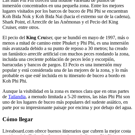
Las islas Phi Phi ofrecen una notable variedad de puntos de
inmersión concentrados en una pequeña zona. Entre los mejores
lugares visitados por los barcos de buceo de Phi Phi se encuentran
Koh Bida Nok y Koh Bida Nai (hacia el extremo sur de la cadena),
Shark Point, el Arrecife de las Anémonas y el Pecio del King
Cruiser, entre otros.
El pecio del
King Cru
iser, que se hundió en mayo de 1997, más o
menos a mitad de camino entre Phuket y Phi Phi, es una inmersión
más avanzada debido a su punto de reposo a 30 metros; ha creado
un fantástico arrecife artificial con muchos peces rondando la zona,
incluida una creciente población de peces león y escorpión,
barracudas y bancos de pargos. El Pecio es una inmersión muy
popular y está considerada una de las mejores de la zona, y lo más
probable es que esté incluida en tu itinerario de buceo a bordo en
Koh Phi Phi.
Aunque la visibilidad en la zona es menos clara que en otras partes
de
Tailandia
, a menudo limitada a 5-20 metros, las islas Phi Phi son
uno de los lugares de buceo más populares del sudeste asiático, en
parte por su impresionante paisaje por encima y por debajo del agua.
Cómo llegar
Liveaboard.com ofrece buenos itinerarios que cubren la mejor costa