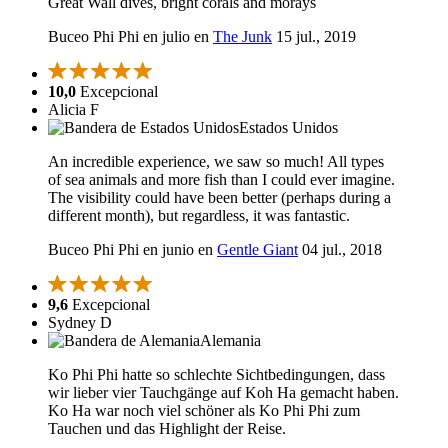
Great Wall dives, bright corals and morays
Buceo Phi Phi en julio en
The Junk
15 jul., 2019
10,0
Excepcional
Alicia F
Estados Unidos
An incredible experience, we saw so much! All types
of sea animals and more fish than I could ever imagine.
The visibility could have been better (perhaps during a
different month), but regardless, it was fantastic.
Buceo Phi Phi en junio en
Gentle Giant
04 jul., 2018
9,6
Excepcional
Sydney D
Alemania
Ko Phi Phi hatte so schlechte Sichtbedingungen, dass
wir lieber vier Tauchgänge auf Koh Ha gemacht haben.
Ko Ha war noch viel schöner als Ko Phi Phi zum
Tauchen und das Highlight der Reise.