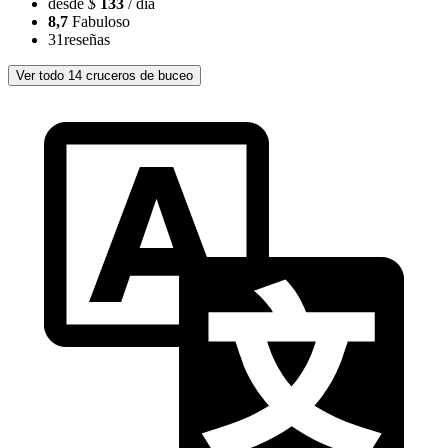
desde
$
133
/ día
8,7
Fabuloso
31
reseñas
Ver todo 14 cruceros de buceo