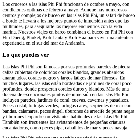
Los cruceros a las islas Phi Phi funcionan de octubre a mayo, con
condiciones óptimas de febrero a mayo. Aunque hay numerosos
centros y complejos de buceo en las islas Phi Phi, un safari de buceo
a bordo te llevará a los mejores puntos de inmersión antes que las
multitudes, para asegurarte los mejores encuentros con la vida
marina. Nuestros viajes en barco combinan el buceo en Phi Phi con
Hin Daeng, Phuket, Koh Lanta y Koh Haa para vivir una auténtica
experiencia en el sur del mar de Andamán.
Lo que puedes ver
Las islas Phi Phi son famosas por sus profundas paredes de piedra
caliza cubiertas de coloridos corales blandos, grandes abanicos
anaranjados, corales negros y largos látigos de mar fibrosos. En
muchos lugares, las islas están bordeadas de jardines de coral poco
profundos, donde prosperan corales duros y blandos. Más de una
docena de excepcionales puntos de inmersión en las islas Phi Phi
incluyen paredes, jardines de coral, cuevas, cavernas y pasadizos.
Peces cristal, tortugas verdes, tortugas carey, serpientes de mar con
bandas, calamares, peces ángel, tiburones de arrecife de punta negra
y tiburones leopardo son visitantes habituales de las islas Phi Phi.
También son frecuentes los avistamientos de pequeñas criaturas
encantadoras, como peces pipa, caballitos de mar y peces navaja.