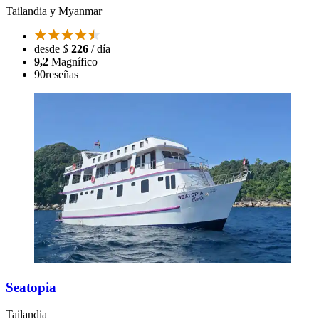
Tailandia y Myanmar
desde
$
226
/ día
9,2
Magnífico
90
reseñas
Seatopia
Tailandia