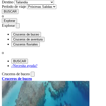
Destino
Período de viaje
BUSCAR
o
Explorar
Explorar
Cruceros de buceo
Cruceros de aventura
Cruceros fluviales
o
BUSCAR
¿Necesita ayuda?
Cruceros de buceo
Cruceros de buceo