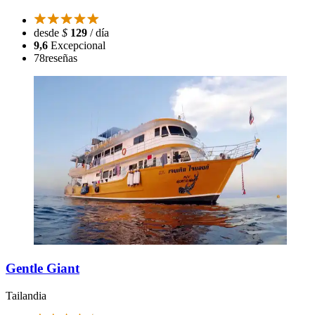
desde
$
129
/ día
9,6
Excepcional
78
reseñas
Gentle Giant
Tailandia