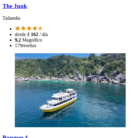
The Junk
Tailandia
desde
$
162
/ día
9,2
Magnífico
179
reseñas
Bunmee 4