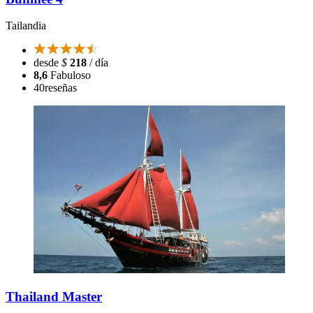
Tailandia
desde
$
218
/ día
8,6
Fabuloso
40
reseñas
Thailand Master