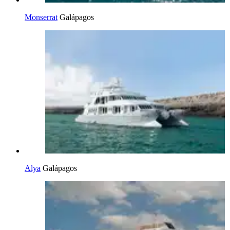
Monserrat
Galápagos
Alya
Galápagos