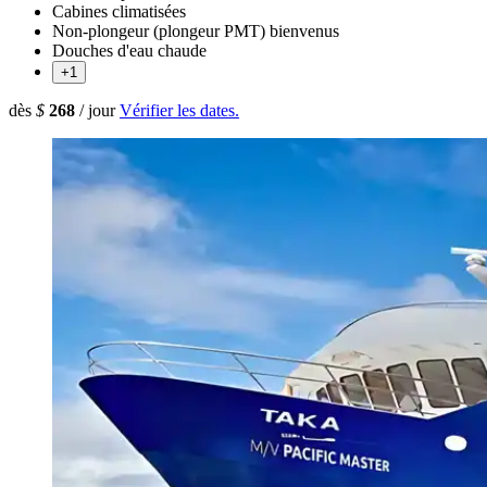
Cabines climatisées
Non-plongeur (plongeur PMT) bienvenus
Douches d'eau chaude
+1
dès
$
268
/ jour
Vérifier les dates.