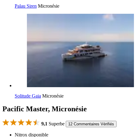
Palau Siren
Micronésie
Solitude Gaia
Micronésie
Pacific Master, Micronésie
9,1
Superbe
12 Commentaires Vérifiés
Nitrox disponible