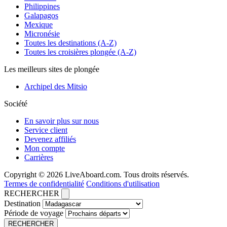
Philippines
Galapagos
Mexique
Micronésie
Toutes les destinations (A-Z)
Toutes les croisières plongée (A-Z)
Les meilleurs sites de plongée
Archipel des Mitsio
Société
En savoir plus sur nous
Service client
Devenez affiliés
Mon compte
Carrières
Copyright © 2026 LiveAboard.com. Tous droits réservés.
Termes de confidentialité
Conditions d'utilisation
RECHERCHER
Destination
Période de voyage
RECHERCHER