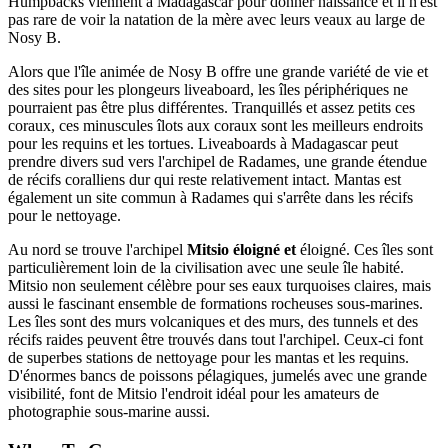
Humpbacks viennent à Madagascar pour donner naissance et il n'est
pas rare de voir la natation de la mère avec leurs veaux au large de
Nosy B.
Alors que l'île animée de Nosy B offre une grande variété de vie et
des sites pour les plongeurs liveaboard, les îles périphériques ne
pourraient pas être plus différentes. Tranquillés et assez petits ces
coraux, ces minuscules îlots aux coraux sont les meilleurs endroits
pour les requins et les tortues. Liveaboards à Madagascar peut
prendre divers sud vers l'archipel de Radames, une grande étendue
de récifs coralliens dur qui reste relativement intact. Mantas est
également un site commun à Radames qui s'arrête dans les récifs
pour le nettoyage.
Au nord se trouve l'archipel
Mitsio éloigné et
éloigné. Ces îles sont
particulièrement loin de la civilisation avec une seule île habité.
Mitsio non seulement célèbre pour ses eaux turquoises claires, mais
aussi le fascinant ensemble de formations rocheuses sous-marines.
Les îles sont des murs volcaniques et des murs, des tunnels et des
récifs raides peuvent être trouvés dans tout l'archipel. Ceux-ci font
de superbes stations de nettoyage pour les mantas et les requins.
D'énormes bancs de poissons pélagiques, jumelés avec une grande
visibilité, font de Mitsio l'endroit idéal pour les amateurs de
photographie sous-marine aussi.