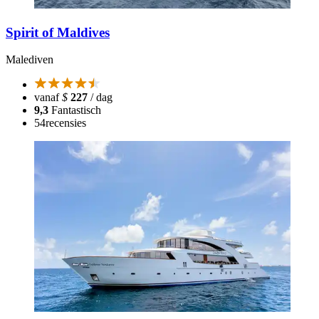
Spirit of Maldives
Malediven
vanaf
$
227
/ dag
9,3
Fantastisch
54
recensies