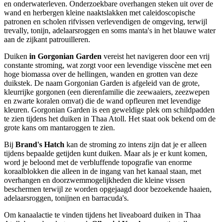
en onderwaterleven. Onderzoekbare overhangen steken uit over de
wand en herbergen kleine naaktslakken met caleidoscopische
patronen en scholen rifvissen verlevendigen de omgeving, terwijl
trevally, tonijn, adelaarsroggen en soms manta's in het blauwe water
aan de zijkant patrouilleren.
Duiken
in Gorgonian Garden
vereist het navigeren door een vrij
constante stroming, wat zorgt voor een levendige visscène met een
hoge biomassa over de hellingen, wanden en grotten van deze
duikstek. De naam Gorgonian Garden is afgeleid van de grote,
kleurrijke gorgonen (een dierenfamilie die zeewaaiers, zeezwepen
en zwarte koralen omvat) die de wand opfleuren met levendige
kleuren. Gorgonian Garden is een geweldige plek om schildpadden
te zien tijdens het duiken in Thaa Atoll. Het staat ook bekend om de
grote kans om mantaroggen te zien.
Bij
Brand's Hatch
kan de stroming zo intens zijn dat je er alleen
tijdens bepaalde getijden kunt duiken. Maar als je er kunt komen,
word je beloond met de verbluffende topografie van enorme
koraalblokken die alleen in de ingang van het kanaal staan, met
overhangen en doorzwemmogelijkheden die kleine vissen
beschermen terwijl ze worden opgejaagd door bezoekende haaien,
adelaarsroggen, tonijnen en barracuda's.
Om kanaalactie te vinden tijdens het liveaboard duiken in Thaa