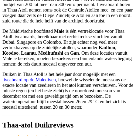
budget van 200 tot meer dan 300 euro per nacht. Liveaboard boten
in Thaa Atoll nemen soms ook de Centrale Atollen mee, en een paar
voegen daar zelfs de Diepe Zuidelijke Atollen aan toe in een noord-
zuid route die de hele helft van de archipel doorkruist.
De Maldivische hoofdstad
Male
is één vertreklocatie voor Thaa
Atoll liveaboards, bereikbaar met rechtstreekse vluchten vanuit
Dubai, Singapore en Colombo. Er zijn echter nog veel meer
vertrekhavens op de zuidelijke atollen, waaronder
Kadhoo
,
Koodoo
,
Laamu
,
Medhufushi
en
Gan
. Om deze locaties vanuit
Male te bereiken, moeten bezoekers een binnenlands watervliegtuig
nemen; de reis duurt meestal ongeveer een uur.
Duiken in Thaa Atoll is het hele jaar door mogelijk met een
liveaboard op de Malediven
, hoewel de wisselende moessons de
exacte locatie van zeedieren in het atol kunnen verschuiven. Voor de
minste regen (en het beste zicht) is de noordoost moesson van
december tot mei een geweldige tijd om te bezoeken. De
watertemperatuur blijft meestal tussen 26 en 29 °C en het zicht is
meestal uitstekend, tussen 20 en 30 meter.
Thaa-atol Duikreviews