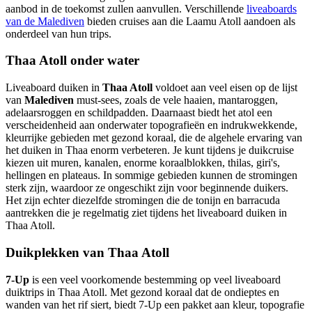
aanbod in de toekomst zullen aanvullen. Verschillende
liveaboards
van de Malediven
bieden cruises aan die Laamu Atoll aandoen als
onderdeel van hun trips.
Thaa Atoll onder water
Liveaboard duiken in
Thaa Atoll
voldoet aan veel eisen op de lijst
van
Malediven
must-sees, zoals de vele haaien, mantaroggen,
adelaarsroggen en schildpadden. Daarnaast biedt het atol een
verscheidenheid aan onderwater topografieën en indrukwekkende,
kleurrijke gebieden met gezond koraal, die de algehele ervaring van
het duiken in Thaa enorm verbeteren. Je kunt tijdens je duikcruise
kiezen uit muren, kanalen, enorme koraalblokken, thilas, giri's,
hellingen en plateaus. In sommige gebieden kunnen de stromingen
sterk zijn, waardoor ze ongeschikt zijn voor beginnende duikers.
Het zijn echter diezelfde stromingen die de tonijn en barracuda
aantrekken die je regelmatig ziet tijdens het liveaboard duiken in
Thaa Atoll.
Duikplekken van Thaa Atoll
7-Up
is een veel voorkomende bestemming op veel liveaboard
duiktrips in Thaa Atoll. Met gezond koraal dat de ondieptes en
wanden van het rif siert, biedt 7-Up een pakket aan kleur, topografie