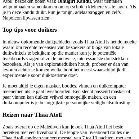
Atoll, bezoeken boten vaak
Olhugiri Kandu
, waar tientallen
witpunthaaien samenkomen om op scholen kleinere vis te jagen. Als
je in deze kandu duikt, kun je tonijn, adelaarsroggen en zelfs
Napoleon lipvissen zien.
Top tips voor duikers
In nieuw opkomende duikgebieden zoals Thaa Atoll is het de moeite
waard om recente recensies van bezoekers of blogs van lokale
duikwinkels te bekijken; op die manier kun je je potentiële
liveaboards vragen of ze de nieuwste, interessantste duikstekken
bezoeken. Als je van exploratieduiken houdt, probeer er dan van
tevoren achter te komen welke boot het meest waarschijnlijk dit
experimentele soort duiktoerisme doet.
Je moet altijd je eigen masker, booties, vinnen en duikcomputer
meenemen als je gaat liveaboarden. Een slecht passend masker of
paar vinnen kan duiken vrijwel onmogelijk maken, en een
duikcomputer is je belangrijkste persoonlijke veiligheidsuitrusting.
Reizen naar Thaa Atoll
Zoals overal op de Malediven kun je ook Thaa Atoll het beste
bereiken met een liveaboard. De lengte van liveaboard routes die
Thaa Atoll aandoen varieert meestal van 7 tot 10 nachten, met een