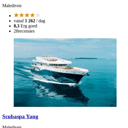
Malediven
vanaf
$
262
/ dag
8,3
Erg goed
28
recensies
Scubaspa Yang
Malediven