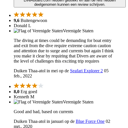
LiveAboard.com hebben geboekt en aan de reis hebben
deelgenomen kunnen een review schrijven.
9,6
Buitengewoon
Donald L
Verenigde Staten
The diving at times could be demanding for boat entry
and exit from the dive require extreme caution caution
and attention due to surge and currents but again I think
you make it clear by requiring that Divers are aware of
the level of challenges this exciting trip requires
Duiken Thaa-atol in mei op de
Seafari Explorer 2
05
feb., 2022
8,0
Erg goed
Kenneth M
Verenigde Staten
Good and bad, based on currents
Duiken Thaa-atol in januari op de
Blue Force One
02
mrt., 2020