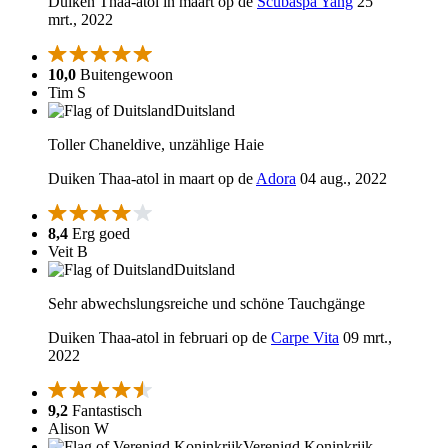
Duiken Thaa-atol in maart op de
Scubaspa Yang
25
mrt., 2022
10,0
Buitengewoon
Tim S
Duitsland
Toller Chaneldive, unzählige Haie
Duiken Thaa-atol in maart op de
Adora
04 aug., 2022
8,4
Erg goed
Veit B
Duitsland
Sehr abwechslungsreiche und schöne Tauchgänge
Duiken Thaa-atol in februari op de
Carpe Vita
09 mrt.,
2022
9,2
Fantastisch
Alison W
Verenigd Koninkrijk