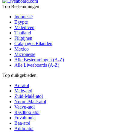
Top Bestemmingen
Indonesië
Egypte
Malediven
Thailand
Filipijnen
Galapagos Eilanden
Mexico
Micronesië
Alle Bestemmingen (A-Z)
Alle Liveaboards (A-Z)
Top duikgebieden
Ari-atol
Malé-atol
Zuid-Malé-atol
Noord-Malé-atol
Vaavu-atol
Rasdhoo-atol
Fuvahmula
Baa-atol
Addu-atol