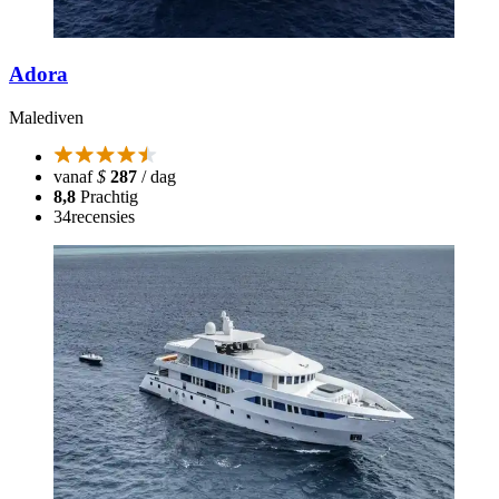
Adora
Malediven
vanaf
$
287
/ dag
8,8
Prachtig
34
recensies