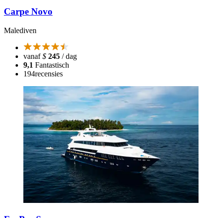
Carpe Novo
Malediven
vanaf
$
245
/ dag
9,1
Fantastisch
194
recensies