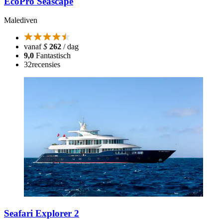
EcoPro Seascape
Malediven
vanaf
$
262
/ dag
9,0
Fantastisch
32
recensies
Seafari Explorer 2