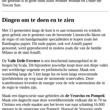
die gebruikt is in grote films zoals Wonder Woman en Under the
Tuscan Sun.
Dingen om te doen en te zien
Met 13 gemeenten langs de kust is er aan restaurants en winkels
geen gebrek om te genieten van de beroemde Limoncello likeur uit
de regio of om handgemaakte specialiteiten te kopen zoals het
Bambagina papier. Dit oude papier, ook wel Amalfi papier
genoemd, werd geproduceerd in molens zoals die van de familie
Milano in de stad Amalfi.
De
Valle Delle Ferriere
is een beschermd natuurgebied in de
bergen bij Scala. Dit bijzondere juweeltje loopt door een diepe vallei
met weelderige vegetatie en prehistorische natuur. Maak een
wandeling langs de 5 km lange lus en kom langs eeuwenoude
ijzerfabrieken op weg naar de stromende watervallen. Deze
waterbronnen leverden de energie voor de vele watermolens die in
de regio te vinden zijn.
Maak een dagexcursie naar gebieden als
de Vesuvius en Pompeii
.
Maak een dagtocht naar deze wereldberoemde vulkaan die in 79 na
Christus een einde maakte aan het leven van naar schatting 16.000
mensen in de omgeving van Pompeii. Hoewel de Vesuvius sinds