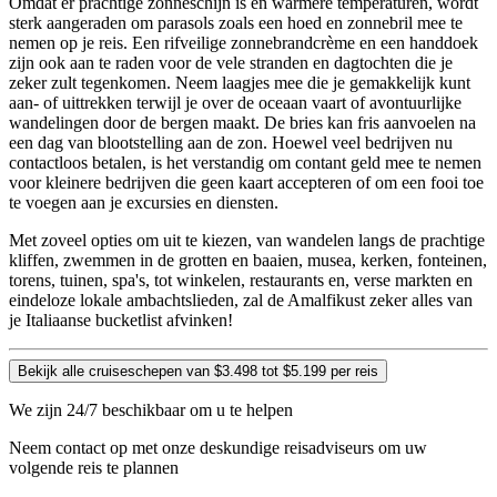
Omdat er prachtige zonneschijn is en warmere temperaturen, wordt
sterk aangeraden om parasols zoals een hoed en zonnebril mee te
nemen op je reis. Een rifveilige zonnebrandcrème en een handdoek
zijn ook aan te raden voor de vele stranden en dagtochten die je
zeker zult tegenkomen. Neem laagjes mee die je gemakkelijk kunt
aan- of uittrekken terwijl je over de oceaan vaart of avontuurlijke
wandelingen door de bergen maakt. De bries kan fris aanvoelen na
een dag van blootstelling aan de zon. Hoewel veel bedrijven nu
contactloos betalen, is het verstandig om contant geld mee te nemen
voor kleinere bedrijven die geen kaart accepteren of om een fooi toe
te voegen aan je excursies en diensten.
Met zoveel opties om uit te kiezen, van wandelen langs de prachtige
kliffen, zwemmen in de grotten en baaien, musea, kerken, fonteinen,
torens, tuinen, spa's, tot winkelen, restaurants en, verse markten en
eindeloze lokale ambachtslieden, zal de Amalfikust zeker alles van
je Italiaanse bucketlist afvinken!
Bekijk alle cruiseschepen van $3.498 tot $5.199 per reis
We zijn 24/7 beschikbaar om u te helpen
Neem contact op met onze deskundige reisadviseurs om uw
volgende reis te plannen