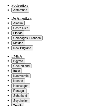
Poolregio's
Antarctica
De Amerika's
Alaska
Costa Rica
Florida
Galapagos Eilanden
Mexico
New England
EMEA
Egypte
Griekenland
Italië
Kaapverdië
Kroatië
Noorwegen
Portugal
Schotland
Seychellen
Turkije