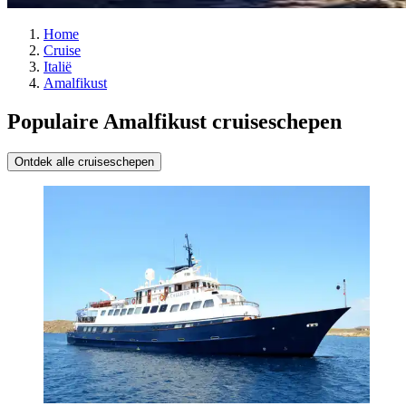
Home
Cruise
Italië
Amalfikust
Populaire Amalfikust cruiseschepen
Ontdek alle cruiseschepen