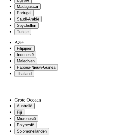
Egypte
Madagascar
Portugal
Saudi-Arabië
Seychellen
Turkije
Azië
Filipijnen
Indonesië
Malediven
Papoea-Nieuw-Guinea
Thailand
Grote Oceaan
Australië
Fiji
Micronesië
Polynesië
Solomoneilanden