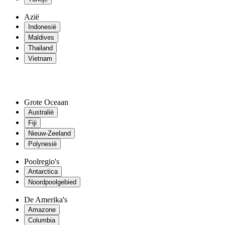
Azië
Indonesië
Maldives
Thailand
Vietnam
Grote Oceaan
Australië
Fiji
Nieuw-Zeeland
Polynesië
Poolregio's
Antarctica
Noordpoolgebied
De Amerika's
Amazone
Columbia