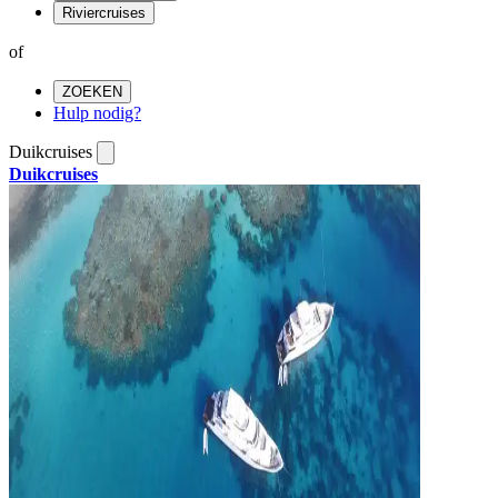
Riviercruises
of
ZOEKEN
Hulp nodig?
Duikcruises
Duikcruises