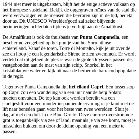
1944 niet meer is uitgebarsten, blijft het de enige actieve vulkaan op
het Europese vasteland. Bekijk de opgegraven ruïnes van de stad die
werd verzwolgen en de mensen die bevroren zijn in de tijd, bedekt
door as. Dit UNESCO Werelderfgoed zal zeker blijvende
herinneringen achterlaten tijdens je verblijf aan de Amalfikust.
De Amalfikust is ook de thuisbasis van
Punta Campanella
, een
beschermd zeegebied op het puntje van het Sorrentijnse
schiereiland. Vanaf de toren, Torre di Montalto, kijk je uit over de
zee en hoop je een legendarische Sirene te zien zwemmen. Er wordt
verteld dat dit gebied de plek is waar de grote Odysseus passeerde,
vastgebonden aan de mast van zijn schip. Snorkel in het
kristalblauwe water en kijk uit naar de beroemde barracudapopulatie
in de regio.
Tegenover Punta Campanella ligt
het eiland Capri
. Een tussenstop
op Capri zou een wandeling van een uur naar de berg Solaro
moeten omvatten. De top kan ook worden bereikt via een
stoeltjeslift voor een minder inspannende ervaring of je kunt met de
lift naar beneden gaan voor het beste van twee werelden. Sluit je
dag af met een duik in de Blue Grotto. Deze enorme overstroomde
grot is toegankelijk via zee of land, maar als je via zee komt, moet je
misschien bukken om door de kleine opening van een meter te
passen.