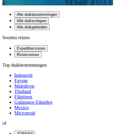
Alle duikbestemmingen
Alle duikschepen
Alle duikgebieden
Soorten reizen
Expeditiecruises
Riviercruises
Top duikbestemmingen
Indonesië
Egypte
Malediven
Thailand
Filipijnen
Galapagos Eilanden
Mexico
Micronesië
of
ZOEKEN