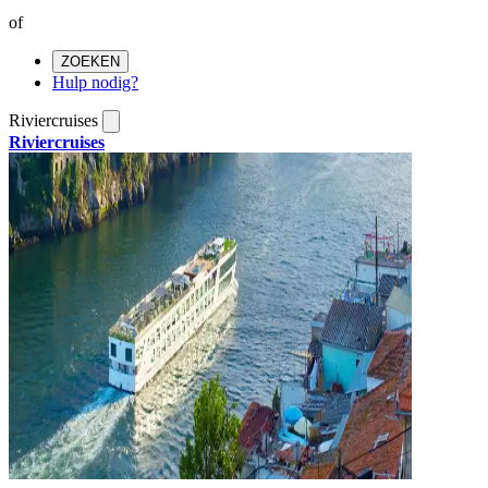
of
ZOEKEN
Hulp nodig?
Riviercruises
Riviercruises