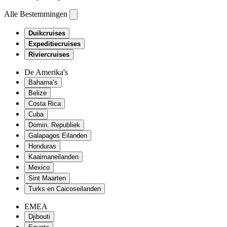
Alle Bestemmingen
Duikcruises
Expeditiecruises
Riviercruises
De Amerika's
Bahama’s
Belize
Costa Rica
Cuba
Domin. Republiek
Galapagos Eilanden
Honduras
Kaaimaneilanden
Mexico
Sint Maarten
Turks en Caicoseilanden
EMEA
Djibouti