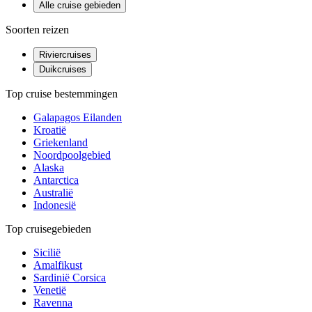
Alle cruise gebieden
Soorten reizen
Riviercruises
Duikcruises
Top cruise bestemmingen
Galapagos Eilanden
Kroatië
Griekenland
Noordpoolgebied
Alaska
Antarctica
Australië
Indonesië
Top cruisegebieden
Sicilië
Amalfikust
Sardinië Corsica
Venetië
Ravenna