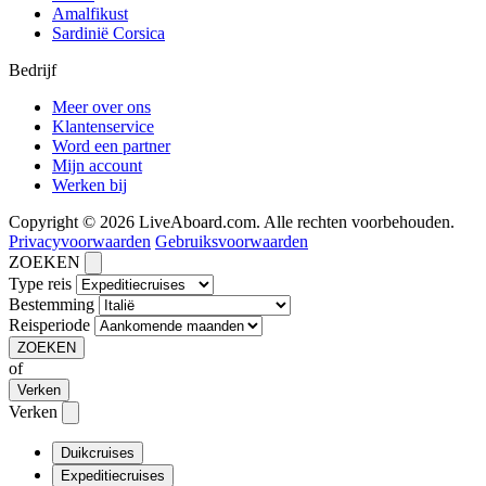
Amalfikust
Sardinië Corsica
Bedrijf
Meer over ons
Klantenservice
Word een partner
Mijn account
Werken bij
Copyright © 2026 LiveAboard.com. Alle rechten voorbehouden.
Privacyvoorwaarden
Gebruiksvoorwaarden
ZOEKEN
Type reis
Bestemming
Reisperiode
ZOEKEN
of
Verken
Verken
Duikcruises
Expeditiecruises