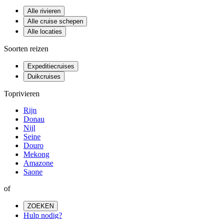
Alle rivieren
Alle cruise schepen
Alle locaties
Soorten reizen
Expeditiecruises
Duikcruises
Toprivieren
Rijn
Donau
Nijl
Seine
Douro
Mekong
Amazone
Saone
of
ZOEKEN
Hulp nodig?