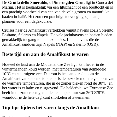
De
Grotta dello Smeraldo, of Smaragden Grot,
ligt in Conca dei
Marini. Het is toegankelijk via een liftschacht of een boottocht en is
een prachtig voorbeeld van een van de vele grotten en natuurlijke
baaien in Italië. Het zou een prachtige toevoeging zijn aan je
plannen voor een dagexcursie.
Cruises naar de Amalfikust vertrekken vanuit havens zoals Sorrento,
Positano, Salerno en Napels. De vele jachthavens en baaien bieden
gemakkelijk toegang tot landexcursies. Luchthavens die de
Amalfikust aandoen zijn Napels (NAP) en Salerno (QSR).
Beste tijd om aan de Amalfikust te varen
Hoewel de kust aan de Middellandse Zee ligt, kan het er in de
wintermaanden koud worden, met temperaturen van gemiddeld
10°C en een ruigere zee. Daarom is het aan te raden om de
Amalfikust van de lente tot de herfst te bezoeken om te genieten van
de warmere temperaturen, die in de zomer pieken rond de 30°C, en
het water is er kalm en rustgevend. De helderblauwe Tyrreense Zee
heeft in de zomer een gemiddelde temperatuur van 26°C/78°F,
waardoor je de hele dag kunt snorkelen of zwemmen.
Top tips tijdens het varen langs de Amalfikust