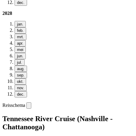
dec.
2028
jan.
feb.
mrt.
apr.
mei
jun.
jul.
aug.
sep.
okt.
nov.
dec.
Reisschema
Tennessee River Cruise (Nashville -
Chattanooga)