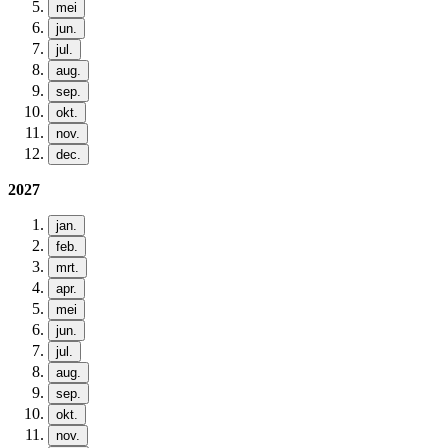
mei
jun.
jul.
aug.
sep.
okt.
nov.
dec.
2027
jan.
feb.
mrt.
apr.
mei
jun.
jul.
aug.
sep.
okt.
nov.