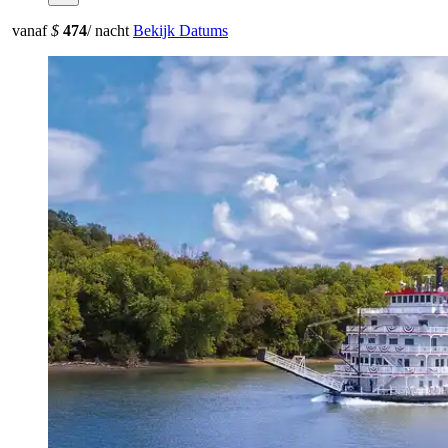
vanaf
$
474
/ nacht
Bekijk Datums