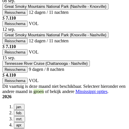
08
sep.
Great Smoky Mountains National Park (Nashville - Knoxville)
12 dagen / 11 nachten
Reisschema
$
7.110
VOL
Reisschema
12
sep.
Great Smoky Mountains National Park (Knoxville - Nashville)
12 dagen / 11 nachten
Reisschema
$
7.110
VOL
Reisschema
15
sep.
Tennessee River Cruise (Chattanooga - Nashville)
9 dagen / 8 nachten
Reisschema
$
4.110
VOL
Reisschema
Dit vaartuig is deze maand niet beschikbaar. Selecteer hieronder een
andere maand in
groen
of bekijk andere
Mississippi opties
.
2026
jan.
feb.
mrt.
apr.