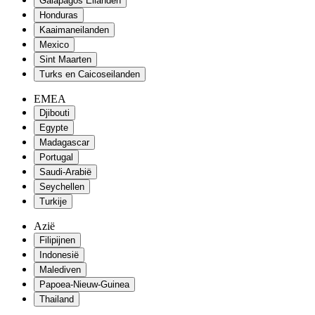
Galapagos Eilanden
Honduras
Kaaimaneilanden
Mexico
Sint Maarten
Turks en Caicoseilanden
EMEA
Djibouti
Egypte
Madagascar
Portugal
Saudi-Arabië
Seychellen
Turkije
Azië
Filipijnen
Indonesië
Malediven
Papoea-Nieuw-Guinea
Thailand