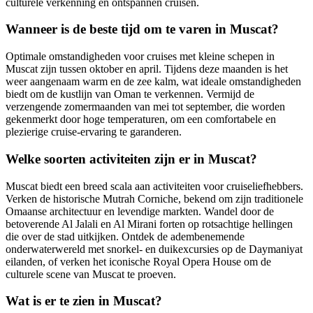
culturele verkenning en ontspannen cruisen.
Wanneer is de beste tijd om te varen in Muscat?
Optimale omstandigheden voor cruises met kleine schepen in
Muscat zijn tussen oktober en april. Tijdens deze maanden is het
weer aangenaam warm en de zee kalm, wat ideale omstandigheden
biedt om de kustlijn van Oman te verkennen. Vermijd de
verzengende zomermaanden van mei tot september, die worden
gekenmerkt door hoge temperaturen, om een comfortabele en
plezierige cruise-ervaring te garanderen.
Welke soorten activiteiten zijn er in Muscat?
Muscat biedt een breed scala aan activiteiten voor cruiseliefhebbers.
Verken de historische Mutrah Corniche, bekend om zijn traditionele
Omaanse architectuur en levendige markten. Wandel door de
betoverende Al Jalali en Al Mirani forten op rotsachtige hellingen
die over de stad uitkijken. Ontdek de adembenemende
onderwaterwereld met snorkel- en duikexcursies op de Daymaniyat
eilanden, of verken het iconische Royal Opera House om de
culturele scene van Muscat te proeven.
Wat is er te zien in Muscat?