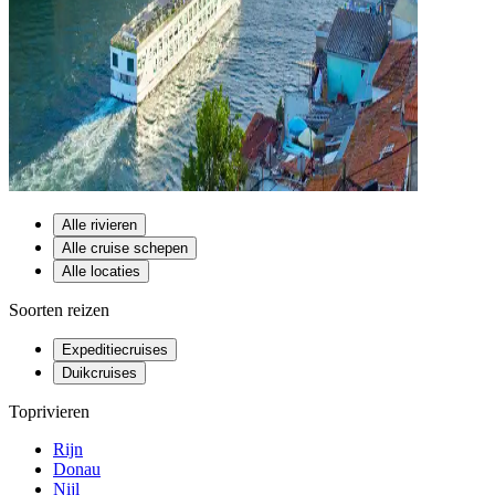
Alle rivieren
Alle cruise schepen
Alle locaties
Soorten reizen
Expeditiecruises
Duikcruises
Toprivieren
Rijn
Donau
Nijl