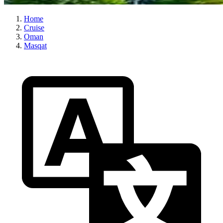
Home
Cruise
Oman
Masqat