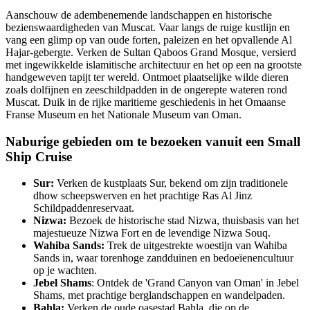
Aanschouw de adembenemende landschappen en historische
bezienswaardigheden van Muscat. Vaar langs de ruige kustlijn en
vang een glimp op van oude forten, paleizen en het opvallende Al
Hajar-gebergte. Verken de Sultan Qaboos Grand Mosque, versierd
met ingewikkelde islamitische architectuur en het op een na grootste
handgeweven tapijt ter wereld. Ontmoet plaatselijke wilde dieren
zoals dolfijnen en zeeschildpadden in de ongerepte wateren rond
Muscat. Duik in de rijke maritieme geschiedenis in het Omaanse
Franse Museum en het Nationale Museum van Oman.
Naburige gebieden om te bezoeken vanuit een Small
Ship Cruise
Sur:
Verken de kustplaats Sur, bekend om zijn traditionele
dhow scheepswerven en het prachtige Ras Al Jinz
Schildpaddenreservaat.
Nizwa:
Bezoek de historische stad Nizwa, thuisbasis van het
majestueuze Nizwa Fort en de levendige Nizwa Souq.
Wahiba Sands:
Trek de uitgestrekte woestijn van Wahiba
Sands in, waar torenhoge zandduinen en bedoeïenencultuur
op je wachten.
Jebel Shams
: Ontdek de 'Grand Canyon van Oman' in Jebel
Shams, met prachtige berglandschappen en wandelpaden.
Bahla:
Verken de oude oasestad Bahla, die op de