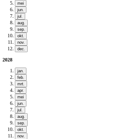
mei
jun.
jul.
aug.
sep.
okt.
nov.
dec.
2028
jan.
feb.
mrt.
apr.
mei
jun.
jul.
aug.
sep.
okt.
nov.