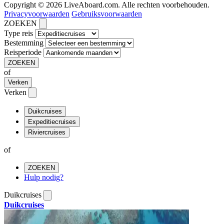
Copyright © 2026 LiveAboard.com. Alle rechten voorbehouden.
Privacyvoorwaarden
Gebruiksvoorwaarden
ZOEKEN
Type reis
Bestemming
Reisperiode
ZOEKEN
of
Verken
Verken
Duikcruises
Expeditiecruises
Riviercruises
of
ZOEKEN
Hulp nodig?
Duikcruises
Duikcruises