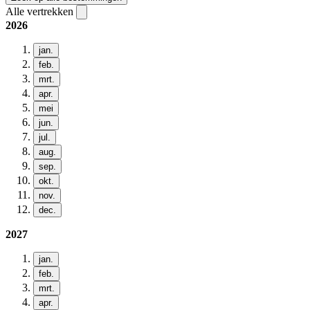
Alle vertrekken
2026
jan.
feb.
mrt.
apr.
mei
jun.
jul.
aug.
sep.
okt.
nov.
dec.
2027
jan.
feb.
mrt.
apr.