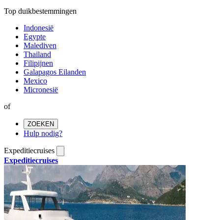
Top duikbestemmingen
Indonesië
Egypte
Malediven
Thailand
Filipijnen
Galapagos Eilanden
Mexico
Micronesië
of
ZOEKEN
Hulp nodig?
Expeditiecruises
Expeditiecruises