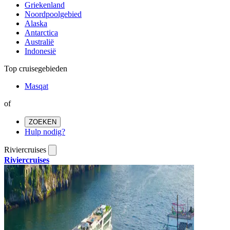
Griekenland
Noordpoolgebied
Alaska
Antarctica
Australië
Indonesië
Top cruisegebieden
Masqat
of
ZOEKEN
Hulp nodig?
Riviercruises
Riviercruises