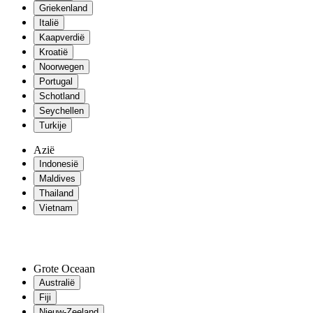
Griekenland
Italië
Kaapverdië
Kroatië
Noorwegen
Portugal
Schotland
Seychellen
Turkije
Azië
Indonesië
Maldives
Thailand
Vietnam
Grote Oceaan
Australië
Fiji
Nieuw-Zeeland