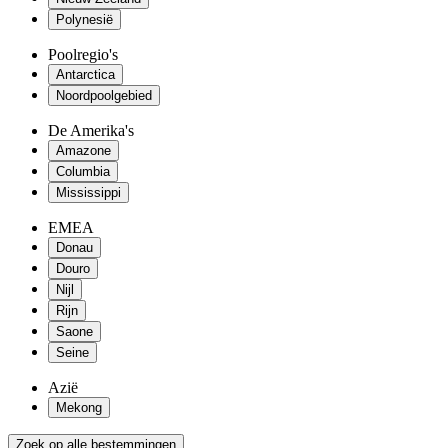
Polynesië
Poolregio's
Antarctica
Noordpoolgebied
De Amerika's
Amazone
Columbia
Mississippi
EMEA
Donau
Douro
Nijl
Rijn
Saone
Seine
Azië
Mekong
Zoek op alle bestemmingen