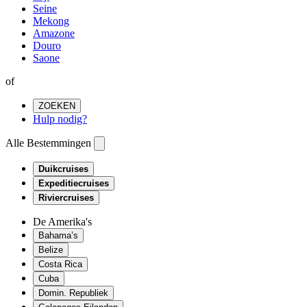
Seine
Mekong
Amazone
Douro
Saone
of
ZOEKEN
Hulp nodig?
Alle Bestemmingen
Duikcruises
Expeditiecruises
Riviercruises
De Amerika's
Bahama’s
Belize
Costa Rica
Cuba
Domin. Republiek