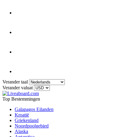
Verander taal
Verander valuat
Top Bestemmingen
Galapagos Eilanden
Kroatië
Griekenland
Noordpoolgebied
Alaska
Antarctica