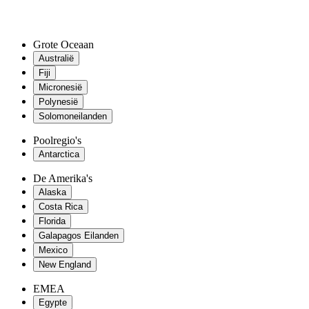
Grote Oceaan
Australië
Fiji
Micronesië
Polynesië
Solomoneilanden
Poolregio's
Antarctica
De Amerika's
Alaska
Costa Rica
Florida
Galapagos Eilanden
Mexico
New England
EMEA
Egypte