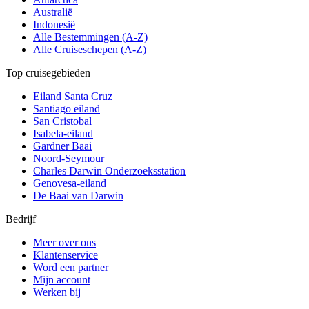
Australië
Indonesië
Alle Bestemmingen (A-Z)
Alle Cruiseschepen (A-Z)
Top cruisegebieden
Eiland Santa Cruz
Santiago eiland
San Cristobal
Isabela-eiland
Gardner Baai
Noord-Seymour
Charles Darwin Onderzoeksstation
Genovesa-eiland
De Baai van Darwin
Bedrijf
Meer over ons
Klantenservice
Word een partner
Mijn account
Werken bij