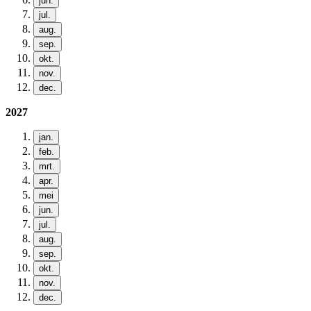
jun.
jul.
aug.
sep.
okt.
nov.
dec.
2027
jan.
feb.
mrt.
apr.
mei
jun.
jul.
aug.
sep.
okt.
nov.
dec.