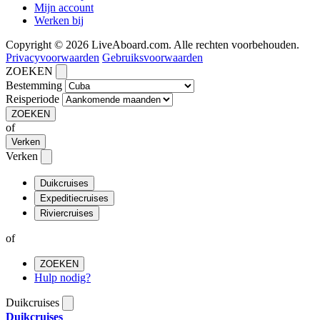
Mijn account
Werken bij
Copyright © 2026 LiveAboard.com. Alle rechten voorbehouden.
Privacyvoorwaarden
Gebruiksvoorwaarden
ZOEKEN
Bestemming
Reisperiode
ZOEKEN
of
Verken
Verken
Duikcruises
Expeditiecruises
Riviercruises
of
ZOEKEN
Hulp nodig?
Duikcruises
Duikcruises