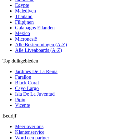
Egypte
Malediven
Thailand
Filipijnen
Galapagos Eilanden
Mexico
Micronesië
Alle Bestemmingen (A-Z)
Alle Liveaboards (A-Z)
Top duikgebieden
Jardines De La Reina
Farallon
Black Coral
Cayo Largo
Isla De La Juventud
Pipin
Vicente
Bedrijf
Meer over ons
Klantenservice
Word een partner