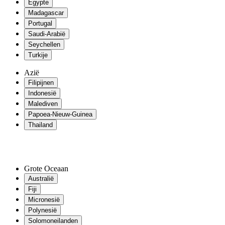
Egypte
Madagascar
Portugal
Saudi-Arabië
Seychellen
Turkije
Azië
Filipijnen
Indonesië
Malediven
Papoea-Nieuw-Guinea
Thailand
Grote Oceaan
Australië
Fiji
Micronesië
Polynesië
Solomoneilanden