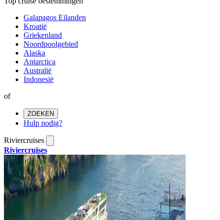
Top cruise bestemmingen
Galapagos Eilanden
Kroatië
Griekenland
Noordpoolgebied
Alaska
Antarctica
Australië
Indonesië
of
ZOEKEN
Hulp nodig?
Riviercruises
Riviercruises