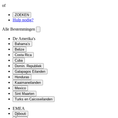
of
ZOEKEN
Hulp nodig?
Alle Bestemmingen
De Amerika's
Bahama’s
Belize
Costa Rica
Cuba
Domin. Republiek
Galapagos Eilanden
Honduras
Kaaimaneilanden
Mexico
Sint Maarten
Turks en Caicoseilanden
EMEA
Djibouti