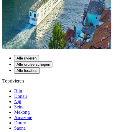
Alle rivieren
Alle cruise schepen
Alle locaties
Toprivieren
Rijn
Donau
Nijl
Seine
Mekong
Amazone
Douro
Saone