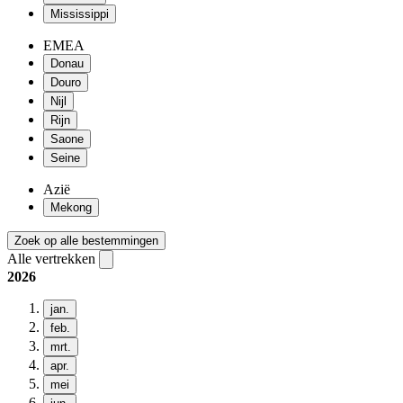
Mississippi
EMEA
Donau
Douro
Nijl
Rijn
Saone
Seine
Azië
Mekong
Zoek op alle bestemmingen
Alle vertrekken
2026
jan.
feb.
mrt.
apr.
mei