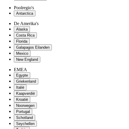
Poolregio's
Antarctica
De Amerika's
Alaska
Costa Rica
Florida
Galapagos Eilanden
Mexico
New England
EMEA
Egypte
Griekenland
Italië
Kaapverdië
Kroatië
Noorwegen
Portugal
Schotland
Seychellen