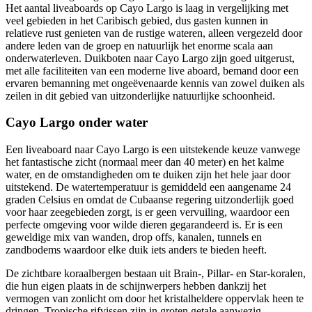
Het aantal liveaboards op Cayo Largo is laag in vergelijking met
veel gebieden in het Caribisch gebied, dus gasten kunnen in
relatieve rust genieten van de rustige wateren, alleen vergezeld door
andere leden van de groep en natuurlijk het enorme scala aan
onderwaterleven. Duikboten naar Cayo Largo zijn goed uitgerust,
met alle faciliteiten van een moderne live aboard, bemand door een
ervaren bemanning met ongeëvenaarde kennis van zowel duiken als
zeilen in dit gebied van uitzonderlijke natuurlijke schoonheid.
Cayo Largo onder water
Een liveaboard naar Cayo Largo is een uitstekende keuze vanwege
het fantastische zicht (normaal meer dan 40 meter) en het kalme
water, en de omstandigheden om te duiken zijn het hele jaar door
uitstekend. De watertemperatuur is gemiddeld een aangename 24
graden Celsius en omdat de Cubaanse regering uitzonderlijk goed
voor haar zeegebieden zorgt, is er geen vervuiling, waardoor een
perfecte omgeving voor wilde dieren gegarandeerd is. Er is een
geweldige mix van wanden, drop offs, kanalen, tunnels en
zandbodems waardoor elke duik iets anders te bieden heeft.
De zichtbare koraalbergen bestaan uit Brain-, Pillar- en Star-koralen,
die hun eigen plaats in de schijnwerpers hebben dankzij het
vermogen van zonlicht om door het kristalheldere oppervlak heen te
dringen. Tropische rifvissen zijn in groten getale aanwezig,