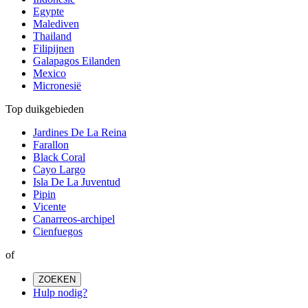
Egypte
Malediven
Thailand
Filipijnen
Galapagos Eilanden
Mexico
Micronesië
Top duikgebieden
Jardines De La Reina
Farallon
Black Coral
Cayo Largo
Isla De La Juventud
Pipin
Vicente
Canarreos-archipel
Cienfuegos
of
ZOEKEN
Hulp nodig?