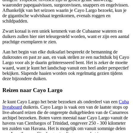
waaronder papegaaivissen, surgeonvissen, snappers en engelvissen.
Afhankelijk van het seizoen waarin je Cayo Largo bezoekt, kun je
de gigantische walvishaai tegenkomen, evenals roggen en
schildpadden.
Zwart koraal is een uniek kenmerk van de Cubaanse wateren en
duikers zullen hier niet teleurgesteld worden, want er zijn een aantal
prachtige exemplaren te zien.
Aan het begin van elke duiksafari bespreekt de bemanning de
duikroutes en past ze aan, en vaak stellen ze een nachtduik bij Cayo
Largo voor als je daarin geïnteresseerd bent. Het is zeker de moeite
waard, want je kunt het landschap vanuit een heel ander perspectief
bekijken. Slapende haaien worden ook regelmatig gezien tijdens
deze bijzondere duiken.
Reizen naar Cayo Largo
Je kunt Cayo Largo het beste bezoeken als onderdeel van een
Cuba
liveaboard
duikreis. Cayo Largo is vaak een van de laatste stops op
live-aboard reizen die de ongerepte duikgebieden van de Canarreos
archipel bezoeken. Boten varen meestal naar Cayo Largo vanuit de
havens van Cienfuegos of Trinidad, ongeveer 250 - 300 kilometer
ten zuiden van Havana. Het is mogelijk om vanuit sommige delen