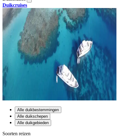
Duikcruises
Alle duikbestemmingen
Alle duikschepen
Alle duikgebieden
Soorten reizen