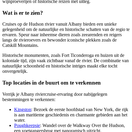
wijnproeverijen of historische reizen met uitleg.
Wat is er te zien?
Cruises op de Hudson rivier vanuit Albany bieden een unieke
gelegenheid om de natuurlijke en historische schatten van de regio te
ervaren. Speur naar inheemse dieren zoals zeearenden en reigers
langs de rivieroevers en bewonder iconische plekken zoals de
Catskill Mountains.
Historische monumenten, zoals Fort Ticonderoga en huizen uit de
koloniale tijd, zijn vaak zichtbaar vanaf de rivier. De combinatie van
natuurlijke schoonheid en historische intriges maakt elke tocht
onvergetelijk.
Top locaties in de buurt om te verkennen
Verrijk je Albany riviercruise-ervaring door nabijgelegen
bestemmingen te verkennen:
Kingston
: Bezoek de eerste hoofdstad van New York, die rijk
is aan maritieme geschiedenis en charmante gebieden aan het
water.
Poughkeepsie
: Wandel over de Walkway Over the Hudson,
een voetgangersbrug met panoramisch uitzicht.