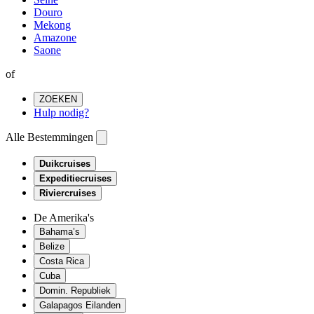
Douro
Mekong
Amazone
Saone
of
ZOEKEN
Hulp nodig?
Alle Bestemmingen
Duikcruises
Expeditiecruises
Riviercruises
De Amerika's
Bahama’s
Belize
Costa Rica
Cuba
Domin. Republiek
Galapagos Eilanden