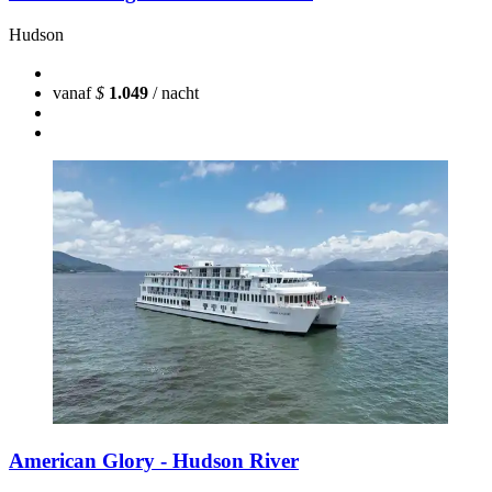
Hudson
vanaf
$
1.049
/ nacht
American Glory - Hudson River