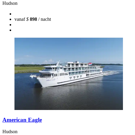
Hudson
vanaf
$
898
/ nacht
American Eagle
Hudson