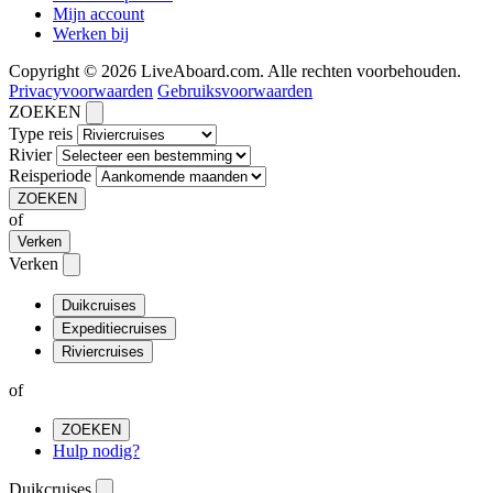
Mijn account
Werken bij
Copyright © 2026 LiveAboard.com. Alle rechten voorbehouden.
Privacyvoorwaarden
Gebruiksvoorwaarden
ZOEKEN
Type reis
Rivier
Reisperiode
ZOEKEN
of
Verken
Verken
Duikcruises
Expeditiecruises
Riviercruises
of
ZOEKEN
Hulp nodig?
Duikcruises