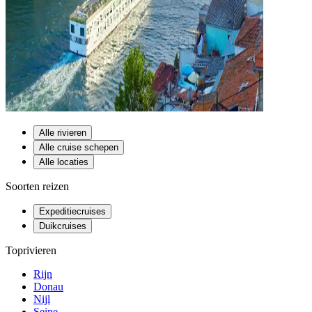
Alle rivieren
Alle cruise schepen
Alle locaties
Soorten reizen
Expeditiecruises
Duikcruises
Toprivieren
Rijn
Donau
Nijl
Seine