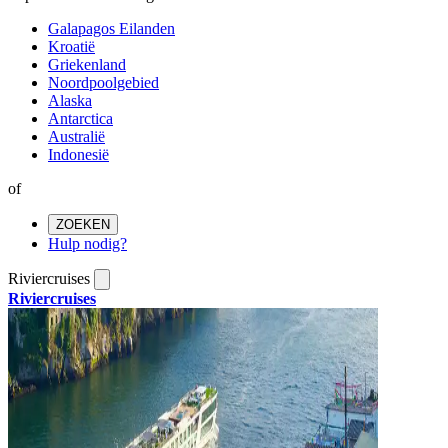
Galapagos Eilanden
Kroatië
Griekenland
Noordpoolgebied
Alaska
Antarctica
Australië
Indonesië
of
ZOEKEN
Hulp nodig?
Riviercruises
Riviercruises