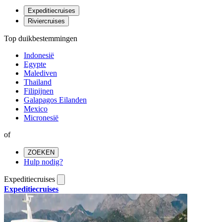
Expeditiecruises
Riviercruises
Top duikbestemmingen
Indonesië
Egypte
Malediven
Thailand
Filipijnen
Galapagos Eilanden
Mexico
Micronesië
of
ZOEKEN
Hulp nodig?
Expeditiecruises
Expeditiecruises