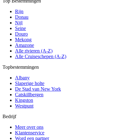
Top Bestemmingen
Rijn
Donau
Nijl
Seine
Douro
Mekong
Amazone
Alle rivieren (A-Z)
Alle Cruiseschepen (A-Z)
Topbestemmingen
Albany
Slaperige holte
De Stad van New York
Catskillbergen
Kingston
Westpunt
Bedrijf
Meer over ons
Klantenservice
Word een partner