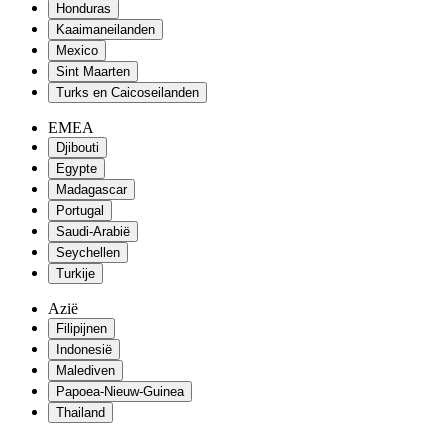
Honduras
Kaaimaneilanden
Mexico
Sint Maarten
Turks en Caicoseilanden
EMEA
Djibouti
Egypte
Madagascar
Portugal
Saudi-Arabië
Seychellen
Turkije
Azië
Filipijnen
Indonesië
Malediven
Papoea-Nieuw-Guinea
Thailand