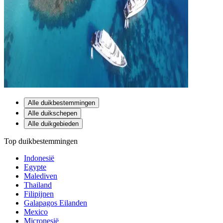
Alle duikbestemmingen
Alle duikschepen
Alle duikgebieden
Top duikbestemmingen
Indonesië
Egypte
Malediven
Thailand
Filipijnen
Galapagos Eilanden
Mexico
Micronesië