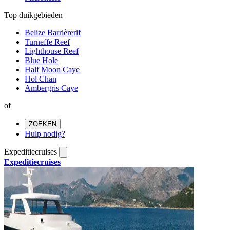
Top duikgebieden
Belize Barrièrerif
Turneffe Reef
Lighthouse Reef
Blue Hole
Half Moon Caye
Hol Chan
Ambergris Caye
of
ZOEKEN
Hulp nodig?
Expeditiecruises
Expeditiecruises