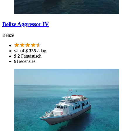
Belize Aggressor IV
Belize
vanaf
$
335
/ dag
9,2
Fantastisch
91
recensies