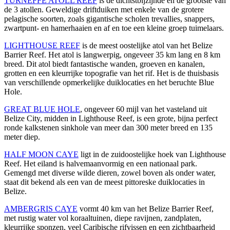
TURNEFFE ATOLL REEF
is de dichtstbijzijnde en de grootste van
de 3 atollen. Geweldige driftduiken met enkele van de grotere
pelagische soorten, zoals gigantische scholen trevallies, snappers,
zwartpunt- en hamerhaaien en af en toe een kleine groep tuimelaars.
LIGHTHOUSE REEF
is de meest oostelijke atol van het Belize
Barrier Reef. Het atol is langwerpig, ongeveer 35 km lang en 8 km
breed. Dit atol biedt fantastische wanden, groeven en kanalen,
grotten en een kleurrijke topografie van het rif. Het is de thuisbasis
van verschillende opmerkelijke duiklocaties en het beruchte Blue
Hole.
GREAT BLUE HOLE
, ongeveer 60 mijl van het vasteland uit
Belize City, midden in Lighthouse Reef, is een grote, bijna perfect
ronde kalkstenen sinkhole van meer dan 300 meter breed en 135
meter diep.
HALF MOON CAYE
ligt in de zuidoostelijke hoek van Lighthouse
Reef. Het eiland is halvemaanvormig en een nationaal park.
Gemengd met diverse wilde dieren, zowel boven als onder water,
staat dit bekend als een van de meest pittoreske duiklocaties in
Belize.
AMBERGRIS CAYE
vormt 40 km van het Belize Barrier Reef,
met rustig water vol koraaltuinen, diepe ravijnen, zandplaten,
kleurrijke sponzen, veel Caribische rifvissen en een zichtbaarheid