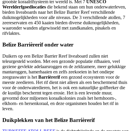
grootste koraalrifsysteem ter wereld is. Met 7
UNESCO
Werelderfgoedlocaties
die bekend staan om hun onderwaterleven,
bieden liveaboards naar het Belize Barrier Reef verschillende
duikmogelijkheden voor alle niveaus. De 3 verschillende atollen, 7
zeereservaten en 450 kaaien bieden diverse duikmogelijkheden,
waaronder wanden afgewisseld met zandkanalen, pinakels en
rifvlaktes.
Belize Barrièrerif onder water
Duikers op een Belize Barrier Reef liveaboard zullen niet
teleurgesteld worden. Met een gezonde populatie rifhaaien, veel
geziene gevlekte adelaarsroggen en de zeldzamere, meer gelukkige
mantaroggen, hamerhaaien en zelfs zeekoeien in het ondiepe
zeegraswater is het
Barrièrerif
een gezond ecosysteem voor de
meeste zeedieren. Het rif dient niet alleen als een beschermend thuis
voor de onderwaterdieren, het is ook een natuurlijke golfbreker die
de kustlijn beschermt tegen erosie. Het is een levende muur,
gevormd door miljoenen koraalkolonies zoals het hertshoorn-,
elkhorn- en hersenkoraal, en deze organismen houden het rif in
leven.
Duikplekken van het Belize Barrièrerif