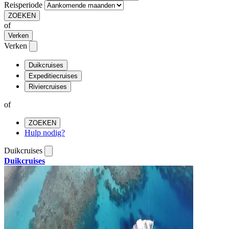
Reisperiode
ZOEKEN
of
Verken
Verken
Duikcruises
Expeditiecruises
Riviercruises
of
ZOEKEN
Hulp nodig?
Duikcruises
Duikcruises