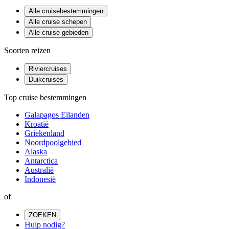
Alle cruisebestemmingen
Alle cruise schepen
Alle cruise gebieden
Soorten reizen
Riviercruises
Duikcruises
Top cruise bestemmingen
Galapagos Eilanden
Kroatië
Griekenland
Noordpoolgebied
Alaska
Antarctica
Australië
Indonesië
of
ZOEKEN
Hulp nodig?