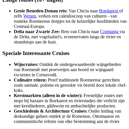
Grote Beneden-Donau reis:
Van Chiciu naar
Boedapest
of
zelfs
Wenen
, verken een caleidoscoop van culturen - van
rustieke Roemeense dorpjes tot de keizerlijke hoofdsteden van
Centraal-Europa.
Delta naar Zwarte Zee:
Reis van Chiciu naar
Constanța
via
de Delta, met vogelsafari's, ecoreservaten langs de rivier en
strandstops aan de kust.
Speciale Interessante Cruises
Wijncruises:
Ontdek de ondergewaardeerde wijngebieden
van Roemenië met proeverijen aan boord en wijngaard
excursies in Cernavodă.
Culinaire reizen:
Proef traditionele Roemeense gerechten
zoals sarmale, polenta en gerookte vis bereid door lokale chef-
koks.
Kerstmarkten (alleen in de winter):
Feestelijke routes met
stops bij bazaars in Boekarest en rivierstadjes die verlicht zijn
met kerstliederen, glühwein en ambachtelijke producten.
Geschiedenis & Architectuur Cruises:
Onder leiding van
deskundige gidsen ontdek je de Romeinse, Ottomaanse en
communistische erfenis van elke bestemming aan de rivier.