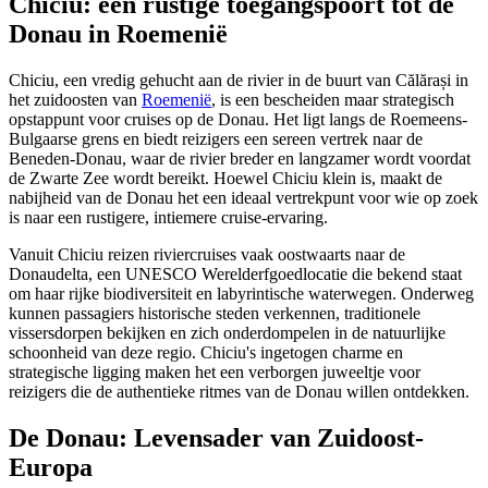
Chiciu: een rustige toegangspoort tot de
Donau in Roemenië
Chiciu, een vredig gehucht aan de rivier in de buurt van Călărași in
het zuidoosten van
Roemenië
, is een bescheiden maar strategisch
opstappunt voor cruises op de Donau. Het ligt langs de Roemeens-
Bulgaarse grens en biedt reizigers een sereen vertrek naar de
Beneden-Donau, waar de rivier breder en langzamer wordt voordat
de Zwarte Zee wordt bereikt. Hoewel Chiciu klein is, maakt de
nabijheid van de Donau het een ideaal vertrekpunt voor wie op zoek
is naar een rustigere, intiemere cruise-ervaring.
Vanuit Chiciu reizen riviercruises vaak oostwaarts naar de
Donaudelta, een UNESCO Werelderfgoedlocatie die bekend staat
om haar rijke biodiversiteit en labyrintische waterwegen. Onderweg
kunnen passagiers historische steden verkennen, traditionele
vissersdorpen bekijken en zich onderdompelen in de natuurlijke
schoonheid van deze regio. Chiciu's ingetogen charme en
strategische ligging maken het een verborgen juweeltje voor
reizigers die de authentieke ritmes van de Donau willen ontdekken.
De Donau: Levensader van Zuidoost-
Europa