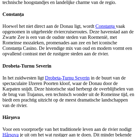
technische hoogstandjes en landelijke charme van de regio.
Constanța
Hoewel het niet direct aan de Donau ligt, wordt
Constanța
vaak
opgenomen in uitgebreide riviercruiseroutes. Deze havenstad aan de
Zwarte Zee is een van de oudste steden van Roemenië, met
Romeinse mozaïeken, promenades aan zee en het iconische
Constanța Casino. De levendige mix van oud en modern vormt een
opvallend contrast met de rustigere steden aan de rivier.
Drobeta-Turnu Severin
In het zuidwesten ligt
Drobeta-Turnu Severin
in de buurt van de
spectaculaire IJzeren Poorten kloof, waar de Donau door de
Karpaten snijdt. Deze historische stad herbergt de overblijfselen van
de brug van Trajanus, een technisch wonder uit de Romeinse tijd, en
biedt een prachtig uitzicht op de meest dramatische landschappen
van de rivier.
Hârşova
Voor een voorproefje van het traditionele leven aan de rivier nodigt
Hârşova
je uit om het wat rustiger aan te doen. Dit minder bekende