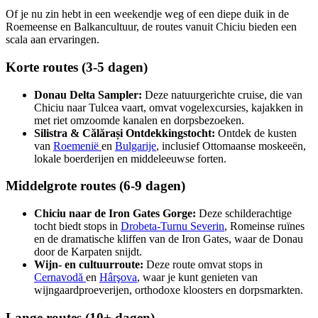
Of je nu zin hebt in een weekendje weg of een diepe duik in de
Roemeense en Balkancultuur, de routes vanuit Chiciu bieden een
scala aan ervaringen.
Korte routes (3-5 dagen)
Donau Delta Sampler:
Deze natuurgerichte cruise, die van
Chiciu naar Tulcea vaart, omvat vogelexcursies, kajakken in
met riet omzoomde kanalen en dorpsbezoeken.
Silistra & Călărași Ontdekkingstocht:
Ontdek de kusten
van
Roemenië
en
Bulgarije
, inclusief Ottomaanse moskeeën,
lokale boerderijen en middeleeuwse forten.
Middelgrote routes (6-9 dagen)
Chiciu naar de Iron Gates Gorge:
Deze schilderachtige
tocht biedt stops in
Drobeta-Turnu Severin
, Romeinse ruïnes
en de dramatische kliffen van de Iron Gates, waar de Donau
door de Karpaten snijdt.
Wijn- en cultuurroute:
Deze route omvat stops in
Cernavodă
en
Hârşova
, waar je kunt genieten van
wijngaardproeverijen, orthodoxe kloosters en dorpsmarkten.
Lange routes (10+ dagen)