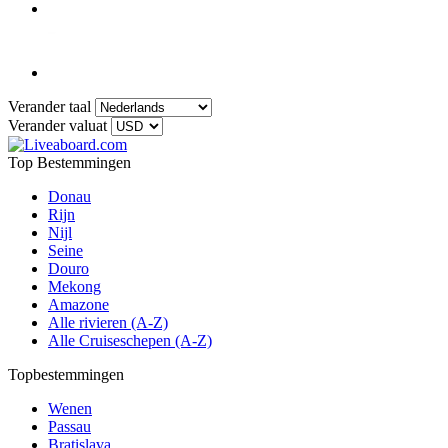
Verander taal
Verander valuat
Top Bestemmingen
Donau
Rijn
Nijl
Seine
Douro
Mekong
Amazone
Alle rivieren (A-Z)
Alle Cruiseschepen (A-Z)
Topbestemmingen
Wenen
Passau
Bratislava