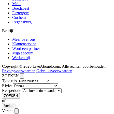
Melk
Boedapest
Esztergom
Cochem
Regensburg
Bedrijf
Meer over ons
Klantenservice
Word een partner
Mijn account
Werken bij
Copyright © 2026 LiveAboard.com. Alle rechten voorbehouden.
Privacyvoorwaarden
Gebruiksvoorwaarden
ZOEKEN
Type reis
Rivier
Reisperiode
ZOEKEN
of
Verken
Verken