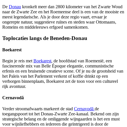
De
Donau
kronkelt meer dan 2800 kilometer van het Zwarte Woud
naar de Zwarte Zee en het Roemeense deel is een van de mooiste en
meest legendarische. Als je door deze regio vaart, ervaar je
ongerepte natuur, suggestieve ruïnes en steden waar Ottomaans,
Romeins en middeleeuws erfgoed samenkomen.
Toplocaties langs de Beneden-Donau
Boekarest
Begin je reis met
Boekarest
, de hoofdstad van Roemenië, een
fascinerende mix van Belle Époque elegantie, communistische
erfenis en een bruisende creatieve scene. Of je nu de grootsheid van
het Paleis van het Parlement verkent of koffie drinkt op een
verborgen binnenplaats, Boekarest zet de toon voor een cultureel
rijk avontuur.
Cernavodă
Verder stroomafwaarts markeert de stad
Cernavodă
de
toegangspoort tot het Donau-Zwarte Zee-kanaal. Bekend om zijn
strategische belang en de omliggende wijngaarden is het een must
voor wijnliefhebbers en iedereen die geïntrigeerd is door de