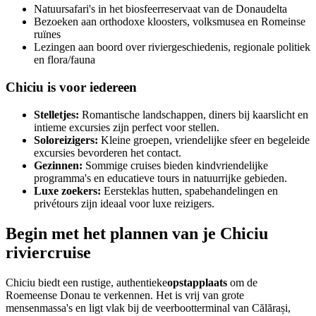
Natuursafari's in het biosfeerreservaat van de Donaudelta
Bezoeken aan orthodoxe kloosters, volksmusea en Romeinse
ruïnes
Lezingen aan boord over riviergeschiedenis, regionale politiek
en flora/fauna
Chiciu is voor iedereen
Stelletjes:
Romantische landschappen, diners bij kaarslicht en
intieme excursies zijn perfect voor stellen.
Soloreizigers:
Kleine groepen, vriendelijke sfeer en begeleide
excursies bevorderen het contact.
Gezinnen:
Sommige cruises bieden kindvriendelijke
programma's en educatieve tours in natuurrijke gebieden.
Luxe zoekers:
Eersteklas hutten, spabehandelingen en
privétours zijn ideaal voor luxe reizigers.
Begin met het plannen van je Chiciu
riviercruise
Chiciu biedt een rustige, authentieke
opstapplaats
om de
Roemeense Donau te verkennen. Het is vrij van grote
mensenmassa's en ligt vlak bij de veerbootterminal van Călărași,