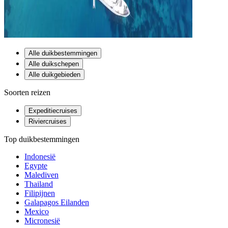
Alle duikbestemmingen
Alle duikschepen
Alle duikgebieden
Soorten reizen
Expeditiecruises
Riviercruises
Top duikbestemmingen
Indonesië
Egypte
Malediven
Thailand
Filipijnen
Galapagos Eilanden
Mexico
Micronesië