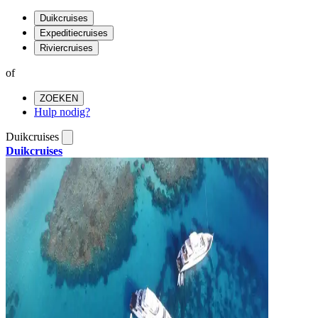
Duikcruises
Expeditiecruises
Riviercruises
of
ZOEKEN
Hulp nodig?
Duikcruises
Duikcruises