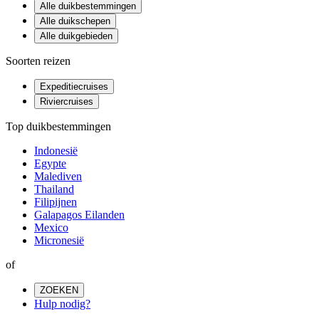
Alle duikbestemmingen
Alle duikschepen
Alle duikgebieden
Soorten reizen
Expeditiecruises
Riviercruises
Top duikbestemmingen
Indonesië
Egypte
Malediven
Thailand
Filipijnen
Galapagos Eilanden
Mexico
Micronesië
of
ZOEKEN
Hulp nodig?