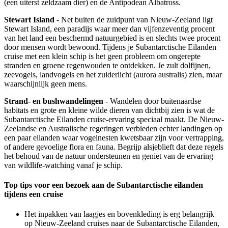
(een uiterst zeldzaam dier) en de Antipodean Albatross.
Stewart Island
- Net buiten de zuidpunt van Nieuw-Zeeland ligt
Stewart Island, een paradijs waar meer dan vijfenzeventig procent
van het land een beschermd natuurgebied is en slechts twee procent
door mensen wordt bewoond. Tijdens je Subantarctische Eilanden
cruise met een klein schip is het geen probleem om ongerepte
stranden en groene regenwouden te ontdekken. Je zult dolfijnen,
zeevogels, landvogels en het zuiderlicht (aurora australis) zien, maar
waarschijnlijk geen mens.
Strand- en bushwandelingen
- Wandelen door buitenaardse
habitats en grote en kleine wilde dieren van dichtbij zien is wat de
Subantarctische Eilanden cruise-ervaring speciaal maakt. De Nieuw-
Zeelandse en Australische regeringen verbieden echter landingen op
een paar eilanden waar vogelnesten kwetsbaar zijn voor vertrapping,
of andere gevoelige flora en fauna. Begrijp alsjeblieft dat deze regels
het behoud van de natuur ondersteunen en geniet van de ervaring
van wildlife-watching vanaf je schip.
Top tips voor een bezoek aan de Subantarctische eilanden
tijdens een cruise
Het inpakken van laagjes en bovenkleding is erg belangrijk
op Nieuw-Zeeland cruises naar de Subantarctische Eilanden,