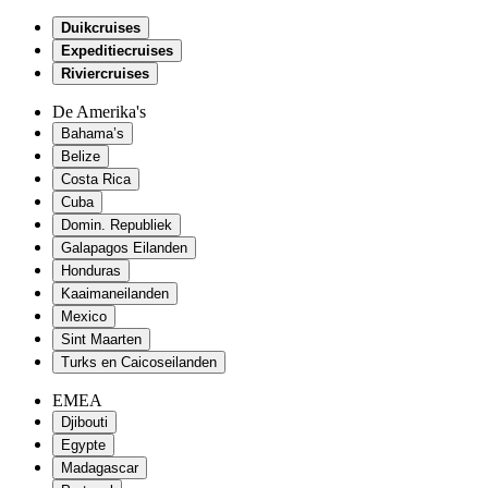
Duikcruises
Expeditiecruises
Riviercruises
De Amerika's
Bahama’s
Belize
Costa Rica
Cuba
Domin. Republiek
Galapagos Eilanden
Honduras
Kaaimaneilanden
Mexico
Sint Maarten
Turks en Caicoseilanden
EMEA
Djibouti
Egypte
Madagascar