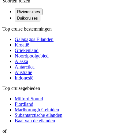
Soorten reizen
Riviercruises
Duikcruises
Top cruise bestemmingen
Galapagos Eilanden
Kroatië
Griekenland
Noordpoolgebied
Alaska
Antarctica
Australië
Indonesië
Top cruisegebieden
Milford Sound
Fiordland
Marlborough Geluiden
Subantarctische eilanden
Baai van de eilanden
of