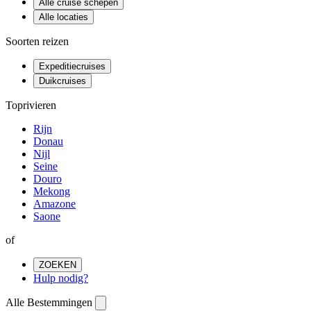
Alle cruise schepen
Alle locaties
Soorten reizen
Expeditiecruises
Duikcruises
Toprivieren
Rijn
Donau
Nijl
Seine
Douro
Mekong
Amazone
Saone
of
ZOEKEN
Hulp nodig?
Alle Bestemmingen