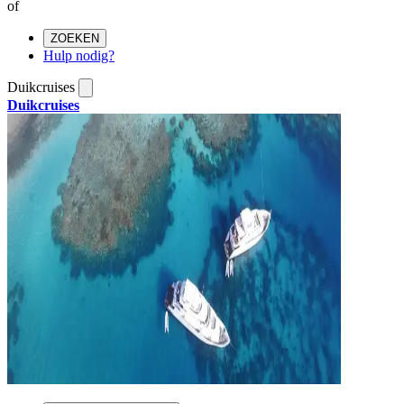
of
ZOEKEN
Hulp nodig?
Duikcruises
Duikcruises