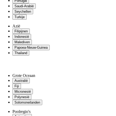
Portugal
Saudi-Arabië
Seychellen
Turkije
Azië
Filipijnen
Indonesië
Malediven
Papoea-Nieuw-Guinea
Thailand
Grote Oceaan
Australië
Fiji
Micronesië
Polynesië
Solomoneilanden
Poolregio's