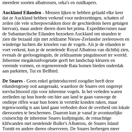
meerdere soorten albatrossen, orka's en zuidkapers.
Auckland Eilanden
- Mensen lijken te hebben gefaald elke keer
dat ze Auckland hebben verkend voor nederzettingen, schatten of
zeilen (de vele scheepswrakken door de geschiedenis heen getuigen
hiervan), maar andere dieren doen het prima. Expeditiecruises naar
de Subantarctische Eilanden bezoeken Auckland om stranden te
zien die bezaaid zijn met zeldzame Nieuw-Zeelandse zeeleeuwen en
winderige luchten die krioelen van de vogels. Als je de eilanden te
voet verkent, kun je de nestelende Royal Albatross van dichtbij zien,
evenals de geeloogpinguïn, de zeldzaamste pinguïnsoort ter wereld.
Inheemse megakruidvegetatie geeft het landschap kleuren en
vreemde vormen, en regenererende Rata bomen bieden onderdak
aan parkieten, Tui en Bellbird.
De Snares
- Geen enkel geïntroduceerd zoogdier heeft deze
eilandengroep ooit aangeraakt, waardoor de Snares een ongerept
toevluchtsoord zijn voor inheemse vogels. In het verleden waren
zeelieden op hun hoede om hier aan land te gaan vanwege de
ondiepe riffen waar hun boten in verstrikt konden raken, maar
tegenwoordig is aan land gaan verboden door de overheid om lokale
diersoorten te beschermen. Daarom kun je vanaf je avontuurlijke
cruiseschip de inheemse Snares kuifpinguïn, de rotsachtige
klifwanden met nestelende Buller's Albatross, de Snares Island
Tomtit en andere dieren observeren. De Snares herbergen meer