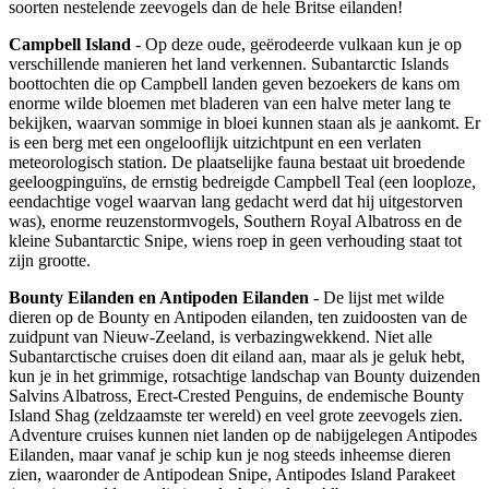
soorten nestelende zeevogels dan de hele Britse eilanden!
Campbell Island
- Op deze oude, geërodeerde vulkaan kun je op
verschillende manieren het land verkennen. Subantarctic Islands
boottochten die op Campbell landen geven bezoekers de kans om
enorme wilde bloemen met bladeren van een halve meter lang te
bekijken, waarvan sommige in bloei kunnen staan als je aankomt. Er
is een berg met een ongelooflijk uitzichtpunt en een verlaten
meteorologisch station. De plaatselijke fauna bestaat uit broedende
geeloogpinguïns, de ernstig bedreigde Campbell Teal (een looploze,
eendachtige vogel waarvan lang gedacht werd dat hij uitgestorven
was), enorme reuzenstormvogels, Southern Royal Albatross en de
kleine Subantarctic Snipe, wiens roep in geen verhouding staat tot
zijn grootte.
Bounty Eilanden en Antipoden Eilanden
- De lijst met wilde
dieren op de Bounty en Antipoden eilanden, ten zuidoosten van de
zuidpunt van Nieuw-Zeeland, is verbazingwekkend. Niet alle
Subantarctische cruises doen dit eiland aan, maar als je geluk hebt,
kun je in het grimmige, rotsachtige landschap van Bounty duizenden
Salvins Albatross, Erect-Crested Penguins, de endemische Bounty
Island Shag (zeldzaamste ter wereld) en veel grote zeevogels zien.
Adventure cruises kunnen niet landen op de nabijgelegen Antipodes
Eilanden, maar vanaf je schip kun je nog steeds inheemse dieren
zien, waaronder de Antipodean Snipe, Antipodes Island Parakeet