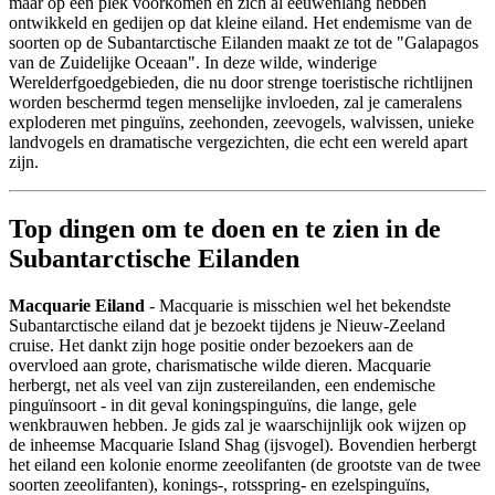
maar op één plek voorkomen en zich al eeuwenlang hebben
ontwikkeld en gedijen op dat kleine eiland. Het endemisme van de
soorten op de Subantarctische Eilanden maakt ze tot de "Galapagos
van de Zuidelijke Oceaan". In deze wilde, winderige
Werelderfgoedgebieden, die nu door strenge toeristische richtlijnen
worden beschermd tegen menselijke invloeden, zal je cameralens
exploderen met pinguïns, zeehonden, zeevogels, walvissen, unieke
landvogels en dramatische vergezichten, die echt een wereld apart
zijn.
Top dingen om te doen en te zien in de
Subantarctische Eilanden
Macquarie Eiland
- Macquarie is misschien wel het bekendste
Subantarctische eiland dat je bezoekt tijdens je Nieuw-Zeeland
cruise. Het dankt zijn hoge positie onder bezoekers aan de
overvloed aan grote, charismatische wilde dieren. Macquarie
herbergt, net als veel van zijn zustereilanden, een endemische
pinguïnsoort - in dit geval koningspinguïns, die lange, gele
wenkbrauwen hebben. Je gids zal je waarschijnlijk ook wijzen op
de inheemse Macquarie Island Shag (ijsvogel). Bovendien herbergt
het eiland een kolonie enorme zeeolifanten (de grootste van de twee
soorten zeeolifanten), konings-, rotsspring- en ezelspinguïns,