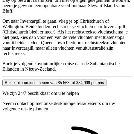
Bay op Stewart Island zelf; om hier op eigen gelegenheid te komen,
neem je gewoon een openbare veerboot naar Stewart Island vanuit
Bluff.
Om naar Invercargill te gaan, vlieg je op Christchurch of
Wellington. Beide bieden rechtstreekse vluchten naar Invercargill
(Christchurch biedt er meer). Als het rechtstreekse vluchtschema je
niet past, kies dan voor een van de vele vluchten met tussenstops
vanuit beide steden. Queenstown biedt ook rechtstreekse vluchten
naar Invercargill, maar alleen vluchten vanuit Australië zijn
rechtstreeks.
Boek je volgende avontuurlijke cruise naar de Subantarctische
Eilanden in Nieuw-Zeeland.
Bekijk alle cruiseschepen van $5.568 tot $34.999 per reis
We zijn 24/7 beschikbaar om u te helpen
Neem contact op met onze deskundige reisadviseurs om uw
volgende reis te plannen