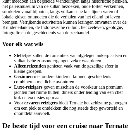
kunt meedoen aan begeleide wandelingen langs historische plekken,
het paleismuseum van de sultan bezoeken, oude forten verkennen,
snorkelen vanaf bijboten, langs vulkanische kustlijnen varen of
lokale gidsen ontmoeten die de verhalen van het eiland tot leven
brengen. Verrijkende activiteiten kunnen lezingen omvatten over de
Kruideneilanden, de Indonesische cultuur, het zeeleven, geologie,
fotografie en de geschiedenis van de zeehandel.
Voor elk wat wils
Stelletjes
zullen de romantiek van afgelegen ankerplaatsen en
vulkanische zonsondergangen zeker waarderen.
Alleenreizenden
genieten vaak van de gezellige sfeer in
kleine groepen.
Gezinnen
met oudere kinderen kunnen geschiedenis
combineren met lichte avonturen.
Luxe-reizigers
geven misschien de voorkeur aan premium
jachten met ruime hutten, diners onder leiding van een chef-
kok en excursies op maat.
Voor
ervaren reizigers
biedt Ternate het zeldzame genoegen
om een plek te ontdekken die nog steeds diep geworteld en
onontdekt aanvoelt.
De beste tijd voor een cruise naar Ternate