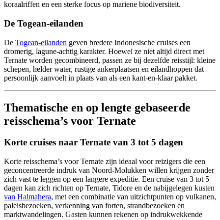
koraalriffen en een sterke focus op mariene biodiversiteit.
De Togean-eilanden
De
Togean-eilanden
geven bredere Indonesische cruises een
dromerig, lagune-achtig karakter. Hoewel ze niet altijd direct met
Ternate worden gecombineerd, passen ze bij dezelfde reisstijl: kleine
schepen, helder water, rustige ankerplaatsen en eilandhoppen dat
persoonlijk aanvoelt in plaats van als een kant-en-klaar pakket.
Thematische en op lengte gebaseerde
reisschema’s voor Ternate
Korte cruises naar Ternate van 3 tot 5 dagen
Korte reisschema’s voor Ternate zijn ideaal voor reizigers die een
geconcentreerde indruk van Noord-Molukken willen krijgen zonder
zich vast te leggen op een langere expeditie. Een cruise van 3 tot 5
dagen kan zich richten op Ternate, Tidore en de nabijgelegen kusten
van Halmahera
, met een combinatie van uitzichtpunten op vulkanen,
paleisbezoeken, verkenning van forten, strandbezoeken en
marktwandelingen. Gasten kunnen rekenen op indrukwekkende