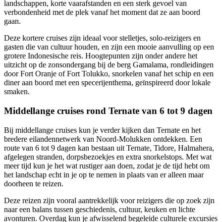
landschappen, korte vaarafstanden en een sterk gevoel van
verbondenheid met de plek vanaf het moment dat ze aan boord
gaan.
Deze kortere cruises zijn ideaal voor stelletjes, solo-reizigers en
gasten die van cultuur houden, en zijn een mooie aanvulling op een
grotere Indonesische reis. Hoogtepunten zijn onder andere het
uitzicht op de zonsondergang bij de berg Gamalama, rondleidingen
door Fort Oranje of Fort Tolukko, snorkelen vanaf het schip en een
diner aan boord met een specerijenthema, geïnspireerd door lokale
smaken.
Middellange cruises rond Ternate van 6 tot 9 dagen
Bij middellange cruises kun je verder kijken dan Ternate en het
bredere eilandennetwerk van Noord-Molukken ontdekken. Een
route van 6 tot 9 dagen kan bestaan uit Ternate, Tidore, Halmahera,
afgelegen stranden, dorpsbezoekjes en extra snorkelstops. Met wat
meer tijd kun je het wat rustiger aan doen, zodat je de tijd hebt om
het landschap echt in je op te nemen in plaats van er alleen maar
doorheen te reizen.
Deze reizen zijn vooral aantrekkelijk voor reizigers die op zoek zijn
naar een balans tussen geschiedenis, cultuur, keuken en lichte
avonturen. Overdag kun je afwisselend begeleide culturele excursies