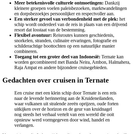
Meer betekenisvolle culturele ontmoetingen:
Dankzij
kleinere groepen voelen paleisbezoeken, marktwandelingen
en dorpsbezoekjes persoonlijker en respectvoller aan.
Een sterker gevoel van verbondenheid met de plek:
het
schip wordt onderdeel van de reis in plaats van een drijvend
resort dat losstaat van de bestemming.
Flexibel avontuur:
Reisroutes kunnen geschiedenis,
snorkelen, stranden, culinaire ervaringen, fotografie en
schilderachtige boottochten op een natuurlijke manier
combineren.
Toegang tot een groter deel van Indonesië:
Ternate kan
worden gecombineerd met Banda Neira, Ambon, Halmahera,
Raja Ampat en andere bijzondere cruisegebieden.
Gedachten over cruisen in Ternate
Een cruise met een klein schip door Ternate is een reis
naar de levende herinnering aan de Kruideneilanden,
waar vulkanen uit stralende zeeën oprijzen, oude forten
uitkijken over de horizon en de geur van kruidnagel
nog steeds het verhaal vertelt van een wereld die ooit
opnieuw werd vormgegeven door wind, handel en
verlangen.