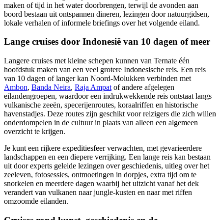
maken of tijd in het water doorbrengen, terwijl de avonden aan
boord bestaan uit ontspannen dineren, lezingen door natuurgidsen,
lokale verhalen of informele briefings over het volgende eiland.
Lange cruises door Indonesië van 10 dagen of meer
Langere cruises met kleine schepen kunnen van Ternate één
hoofdstuk maken van een veel grotere Indonesische reis. Een reis
van 10 dagen of langer kan Noord-Molukken verbinden met
Ambon
,
Banda Neira
,
Raja Ampat
of andere afgelegen
eilandengroepen, waardoor een indrukwekkende reis ontstaat langs
vulkanische zeeën, specerijenroutes, koraalriffen en historische
havenstadjes. Deze routes zijn geschikt voor reizigers die zich willen
onderdompelen in de cultuur in plaats van alleen een algemeen
overzicht te krijgen.
Je kunt een rijkere expeditiesfeer verwachten, met gevarieerdere
landschappen en een diepere verrijking. Een lange reis kan bestaan
uit door experts geleide lezingen over geschiedenis, uitleg over het
zeeleven, fotosessies, ontmoetingen in dorpjes, extra tijd om te
snorkelen en meerdere dagen waarbij het uitzicht vanaf het dek
verandert van vulkanen naar jungle-kusten en naar met riffen
omzoomde eilanden.