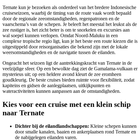
Ternate kun je bezoeken als onderdeel van het bredere Indonesische
cruiseseizoen, waarbij de timing van de route vaak wordt bepaald
door de regionale zeeomstandigheden, regenpatronen en de
vaarschema’s van de schepen. Je beleeft het meestal het leukst als de
zee rustiger is, het zicht beter is om te snorkelen en excursies aan
wal soepel kunnen verlopen. Omdat Noord-Maluku in een
complexe tropische regio ligt, kun je het beste een route kiezen die is
uitgestippeld door reisorganisaties die bekend zijn met de lokale
weersomstandigheden en de navigatie tussen de eilanden.
Ongeacht het seizoen ligt de aantrekkingskracht van Ternate in de
veelzijdige sfeer. Op een bewolkte dag ziet de Gamalama-vulkaan er
mysterieus uit; op een heldere avond kleurt de zee eromheen
goudkleurig. De beste cruises bieden ruimte voor flexibiliteit, zodat
kapiteins en gidsen de aanlegplaatsen, uitkijkpunten en
wateractiviteiten kunnen aanpassen aan de omstandigheden.
Kies voor een cruise met een klein schip
naar Ternate
Dichter bij de eilandlandschappen:
Kleine schepen kunnen
door smalle kanalen, baaien en ankerplaatsen rond Ternate en
de nabijgelegen eilanden varen.