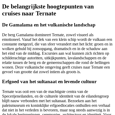
De belangrijkste hoogtepunten van
cruises naar Ternate
De Gamalama en het vulkanische landschap
De berg Gamalama domineert Ternate, zowel visueel als
emotioneel. Vanaf het dek van een klein schip wordt de vulkaan een
constante metgezel, die van sfeer verandert met het licht: groen en in
wolken gehuld bij zonsopgang, dramatisch en in de schaduw aan
het eind van de middag. Excursies aan wal kunnen zich richten op
schilderachtige autoritten, uitkijkpunten, lavalandschappen en de
relatie tussen de berg en de gemeenschappen die rond de hellingen
wonen. Deze vulkanische omgeving geeft cruises naar Ternate een
gevoel van grootte dat zowel intiem als groots is.
Erfgoed van het sultanaat en levende cultuur
Ternate was ooit een van de machtigste centra van de
Specerijeneilanden, en de culturele identiteit van de eilandengroep
blijft nauw verbonden met het sultanaat. Bezoeken aan het
paleismuseum en koninklijke erfgoedlocaties onthullen een verhaal
dat niet in het verleden is bevroren, maar nog steeds aanwezig is in
de lokale herinneringen, ceremonies, architectuur en identiteit. Voor