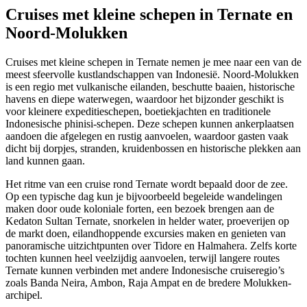
Cruises met kleine schepen in Ternate en
Noord-Molukken
Cruises met kleine schepen in Ternate nemen je mee naar een van de
meest sfeervolle kustlandschappen van Indonesië. Noord-Molukken
is een regio met vulkanische eilanden, beschutte baaien, historische
havens en diepe waterwegen, waardoor het bijzonder geschikt is
voor kleinere expeditieschepen, boetiekjachten en traditionele
Indonesische phinisi-schepen. Deze schepen kunnen ankerplaatsen
aandoen die afgelegen en rustig aanvoelen, waardoor gasten vaak
dicht bij dorpjes, stranden, kruidenbossen en historische plekken aan
land kunnen gaan.
Het ritme van een cruise rond Ternate wordt bepaald door de zee.
Op een typische dag kun je bijvoorbeeld begeleide wandelingen
maken door oude koloniale forten, een bezoek brengen aan de
Kedaton Sultan Ternate, snorkelen in helder water, proeverijen op
de markt doen, eilandhoppende excursies maken en genieten van
panoramische uitzichtpunten over Tidore en Halmahera. Zelfs korte
tochten kunnen heel veelzijdig aanvoelen, terwijl langere routes
Ternate kunnen verbinden met andere Indonesische cruiseregio’s
zoals Banda Neira, Ambon, Raja Ampat en de bredere Molukken-
archipel.