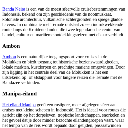
Banda Neira
is een van de meest sfeervolle cruisebestemmingen van
Indonesië, bekend om zijn geschiedenis van de nootmuskaat,
koloniale architectuur, vulkanische achtergronden en spiegelgladde
havens. In combinatie met Ternate ontstaat zo een indrukwekkende
route langs de Kruideneilanden die twee legendarische centra van
handel, cultuur en maritieme ontdekkingsreizen met elkaar verbindt.
Ambon
Ambon
is een natuurlijke toegangspoort voor cruises in de
Molukken en biedt toegang tot historische bezienswaardigheden,
lokale markten, kustdorpen en prachtige mariene omgevingen. Door
zijn ligging in het centrale deel van de Molukken is het een
uitstekend op- of afstappunt voor langere reizen die Ternate met de
Bandazee verbinden.
Manipa-eiland
Het eiland Manipa
geeft een rustigere, meer afgelegen sfeer aan
cruises met kleine schepen in Indonesië. Het is ideaal voor routes die
gericht zijn op het dorpsleven, tropische landschappen, snorkelen en
het gevoel dat je door minder bezochte eilandengroepen vaart, waar
het tempo van de reis wordt bepaald door getijden, passaatwinden