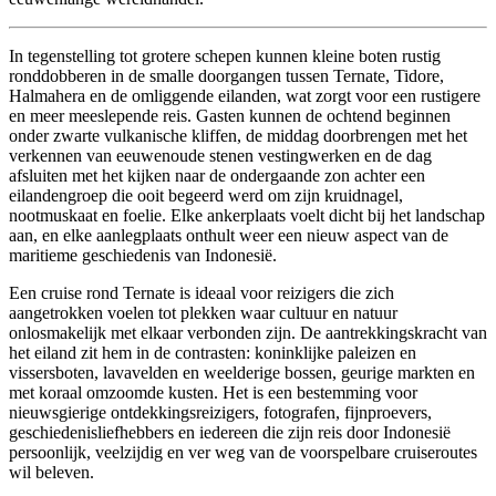
In tegenstelling tot grotere schepen kunnen kleine boten rustig
ronddobberen in de smalle doorgangen tussen Ternate, Tidore,
Halmahera en de omliggende eilanden, wat zorgt voor een rustigere
en meer meeslepende reis. Gasten kunnen de ochtend beginnen
onder zwarte vulkanische kliffen, de middag doorbrengen met het
verkennen van eeuwenoude stenen vestingwerken en de dag
afsluiten met het kijken naar de ondergaande zon achter een
eilandengroep die ooit begeerd werd om zijn kruidnagel,
nootmuskaat en foelie. Elke ankerplaats voelt dicht bij het landschap
aan, en elke aanlegplaats onthult weer een nieuw aspect van de
maritieme geschiedenis van Indonesië.
Een cruise rond Ternate is ideaal voor reizigers die zich
aangetrokken voelen tot plekken waar cultuur en natuur
onlosmakelijk met elkaar verbonden zijn. De aantrekkingskracht van
het eiland zit hem in de contrasten: koninklijke paleizen en
vissersboten, lavavelden en weelderige bossen, geurige markten en
met koraal omzoomde kusten. Het is een bestemming voor
nieuwsgierige ontdekkingsreizigers, fotografen, fijnproevers,
geschiedenisliefhebbers en iedereen die zijn reis door Indonesië
persoonlijk, veelzijdig en ver weg van de voorspelbare cruiseroutes
wil beleven.