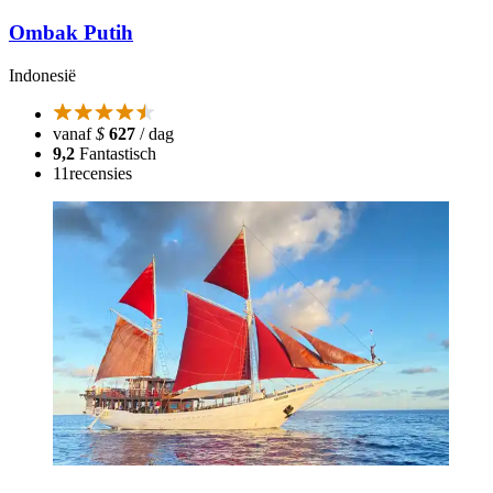
Ombak Putih
Indonesië
vanaf
$
627
/ dag
9,2
Fantastisch
11
recensies