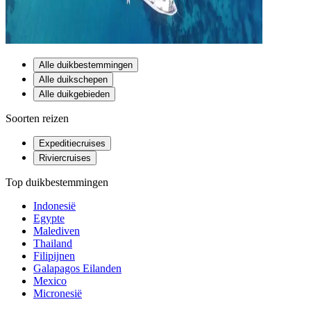
Alle duikbestemmingen
Alle duikschepen
Alle duikgebieden
Soorten reizen
Expeditiecruises
Riviercruises
Top duikbestemmingen
Indonesië
Egypte
Malediven
Thailand
Filipijnen
Galapagos Eilanden
Mexico
Micronesië