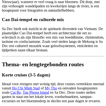
Nieuwjaar), wanneer er veel vraag is naar bloemen. Dit dorp, met
zijn verhoogde wandelpaden en kwekerijen langs de rivier, is een
hoogtepunt voor fotografen en natuurliefhebbers.
Cao Dai-tempel en culturele mix
Sa Dec biedt ook inzicht in de spirituele diversiteit van Vietnam. De
plaatselijke Cao Dai-tempel heeft een architectuur die net zo
eclectisch is als zijn filosofie: een mix van boeddhisme, christendom,
taoïsme en confucianisme. Zoals veel steden langs de Mekong is Sa
Dec een cultureel mozaïek waar geloofssystemen, etniciteiten en
tijdperken naast elkaar bestaan.
Thema- en lengtegebonden routes
Korte cruises (3-5 dagen)
Ideaal voor reizigers met weinig tijd, deze cruises vertrekken meestal
vanuit
Ho Chi Minh Stad
of
My Tho
en omvatten hoogtepunten
zoals
Cai Be
,
Tan Phong Island
en Sa Dec. Deze routes stellen
gasten in staat om het lokale leven, voedselmarkten, sampan-
excursies en het bloemendorp in slechts een paar dagen te ervaren.