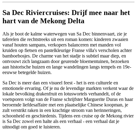
Sa Dec Riviercruises: Drijf mee naar het
hart van de Mekong Delta
Als je boot de kalme waterwegen van Sa Dec binnenvaart, zie je
taferelen die rechtstreeks uit een roman komen: kinderen zwaaien
vanaf houten sampans, verkopers balanceren met manden vol
kruiden op fietsen en pastelkleurige Franse villa's verscholen achter
bamboebosjes. De charme van het stadje is subtiel maar diep, en
ontvouwt zich langzaam door geurende bloementuinen, bezoeken
aan historische huizen en lange wandelingen langs tempels en 19e-
eeuwse betegelde huizen.
Sa Dec is meer dan een visueel feest - het is een culturele en
emotionele ervaring. Of je nu de levendige markten verkent waar de
lokale bevolking drakenfruit en lotuswortels verhandelt, of de
voetsporen volgt van de Franse schrijfster Marguerite Duras en haar
beroemde liefdesaffaire met een plaatselijke Chinese koopman, je
zult verstrikt raken in een krachtige stroom van herinneringen,
schoonheid en geschiedenis. Tijdens een cruise op de Mekong rivier
is Sa Dec zowel een halte als een verhaal - een verhaal dat je
uitnodigt om goed te luisteren.