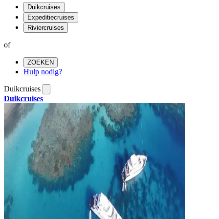
Duikcruises
Expeditiecruises
Riviercruises
of
ZOEKEN
Hulp nodig?
Duikcruises
Duikcruises