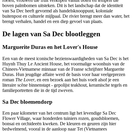
roeien, vrouwen die fruit verkopen vanuit boten en tempels die
boven palmbomen uitsteken. Dit is het landschap dat de identiteit
van Sa Dec heeft gevormd als handelsknooppunt, koloniale
buitenpost en culturele mijlpaal. De rivier brengt meer dan water, het
brengt verhalen, handel en een diep gevoel van plaats.
De lagen van Sa Dec blootleggen
Marguerite Duras en het Lover's House
Een van de meest iconische bezienswaardigheden van Sa Dec is het
Huynh Thuy Le Ancient House, het voormalige woonhuis van de
Chinees-Vietnamese minnaar van de Franse schrijfster Marguerite
Duras. Hun jeugdige affaire werd de basis voor haar veelgeprezen
roman
The Lover
, en een bezoek aan het huis voelt alsof je een
literaire scène binnenstapt - gepolijst teakhout, keramische tegels en
familieportretten die in de tijd zweven.
Sa Dec bloemendorp
Een paar kilometer van het centrum ligt het levendige Sa Dec
Flower Village, waar honderden tuiniers rozen, goudsbloemen,
bonsai en orchideeën kweken. De kleuren en geuren zijn hier
bedwelmend, vooral in de aanloop naar Tet (Vietnamees