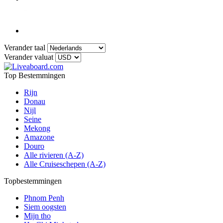
Verander taal
Verander valuat
Top Bestemmingen
Rijn
Donau
Nijl
Seine
Mekong
Amazone
Douro
Alle rivieren (A-Z)
Alle Cruiseschepen (A-Z)
Topbestemmingen
Phnom Penh
Siem oogsten
Mijn tho