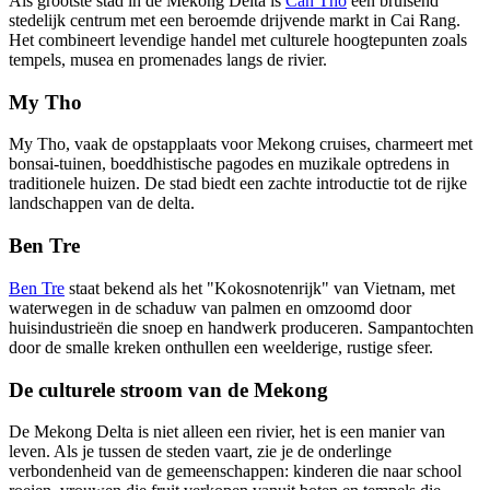
Als grootste stad in de Mekong Delta is
Can Tho
een bruisend
stedelijk centrum met een beroemde drijvende markt in Cai Rang.
Het combineert levendige handel met culturele hoogtepunten zoals
tempels, musea en promenades langs de rivier.
My Tho
My Tho, vaak de opstapplaats voor Mekong cruises, charmeert met
bonsai-tuinen, boeddhistische pagodes en muzikale optredens in
traditionele huizen. De stad biedt een zachte introductie tot de rijke
landschappen van de delta.
Ben Tre
Ben Tre
staat bekend als het "Kokosnotenrijk" van Vietnam, met
waterwegen in de schaduw van palmen en omzoomd door
huisindustrieën die snoep en handwerk produceren. Sampantochten
door de smalle kreken onthullen een weelderige, rustige sfeer.
De culturele stroom van de Mekong
De Mekong Delta is niet alleen een rivier, het is een manier van
leven. Als je tussen de steden vaart, zie je de onderlinge
verbondenheid van de gemeenschappen: kinderen die naar school