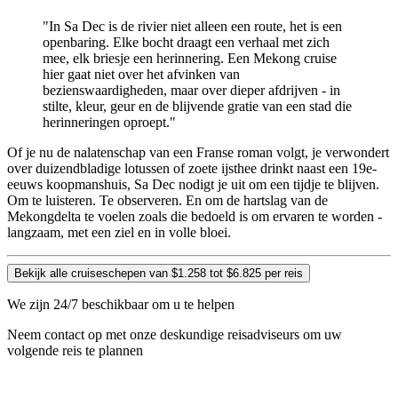
"In Sa Dec is de rivier niet alleen een route, het is een
openbaring. Elke bocht draagt een verhaal met zich
mee, elk briesje een herinnering. Een Mekong cruise
hier gaat niet over het afvinken van
bezienswaardigheden, maar over dieper afdrijven - in
stilte, kleur, geur en de blijvende gratie van een stad die
herinneringen oproept."
Of je nu de nalatenschap van een Franse roman volgt, je verwondert
over duizendbladige lotussen of zoete ijsthee drinkt naast een 19e-
eeuws koopmanshuis, Sa Dec nodigt je uit om een tijdje te blijven.
Om te luisteren. Te observeren. En om de hartslag van de
Mekongdelta te voelen zoals die bedoeld is om ervaren te worden -
langzaam, met een ziel en in volle bloei.
Bekijk alle cruiseschepen van $1.258 tot $6.825 per reis
We zijn 24/7 beschikbaar om u te helpen
Neem contact op met onze deskundige reisadviseurs om uw
volgende reis te plannen