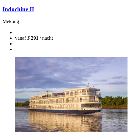
Indochine II
Mekong
vanaf
$
291
/ nacht