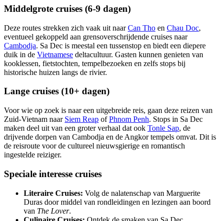
Middelgrote cruises (6-9 dagen)
Deze routes strekken zich vaak uit naar
Can Tho
en
Chau Doc
,
eventueel gekoppeld aan grensoverschrijdende cruises naar
Cambodja
. Sa Dec is meestal een tussenstop en biedt een diepere
duik in de
Vietnamese
deltacultuur. Gasten kunnen genieten van
kooklessen, fietstochten, tempelbezoeken en zelfs stops bij
historische huizen langs de rivier.
Lange cruises (10+ dagen)
Voor wie op zoek is naar een uitgebreide reis, gaan deze reizen van
Zuid-Vietnam naar
Siem Reap
of
Phnom Penh
. Stops in Sa Dec
maken deel uit van een groter verhaal dat ook
Tonle Sap
, de
drijvende dorpen van Cambodja en de Angkor tempels omvat. Dit is
de reisroute voor de cultureel nieuwsgierige en romantisch
ingestelde reiziger.
Speciale interesse cruises
Literaire Cruises:
Volg de nalatenschap van Marguerite
Duras door middel van rondleidingen en lezingen aan boord
van
The Lover
.
Culinaire Cruises:
Ontdek de smaken van Sa Dec,