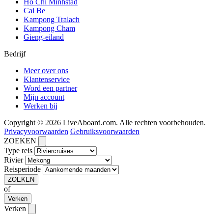
Ho Chi Minhstad
Cai Be
Kampong Tralach
Kampong Cham
Gieng-eiland
Bedrijf
Meer over ons
Klantenservice
Word een partner
Mijn account
Werken bij
Copyright © 2026 LiveAboard.com. Alle rechten voorbehouden.
Privacyvoorwaarden
Gebruiksvoorwaarden
ZOEKEN
Type reis
Rivier
Reisperiode
ZOEKEN
of
Verken
Verken