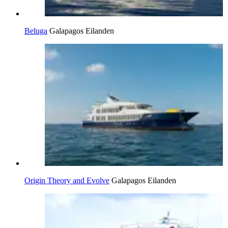
Beluga
Galapagos Eilanden
Origin Theory and Evolve
Galapagos Eilanden