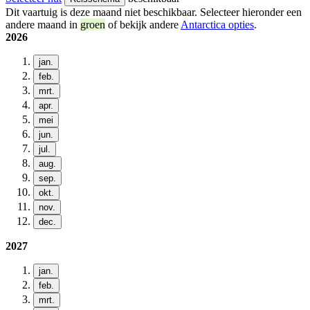
Dit vaartuig is deze maand niet beschikbaar. Selecteer hieronder een
andere maand in
groen
of bekijk andere
Antarctica opties
.
2026
jan.
feb.
mrt.
apr.
mei
jun.
jul.
aug.
sep.
okt.
nov.
dec.
2027
jan.
feb.
mrt.