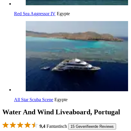
Red Sea Aggressor IV
Egypte
All Star Scuba Scene
Egypte
Water And Wind Liveaboard, Portugal
9,4
Fantastisch
15 Geverifieerde Reviews