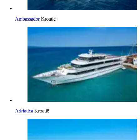
Ambassador
Kroatië
Adriatica
Kroatië