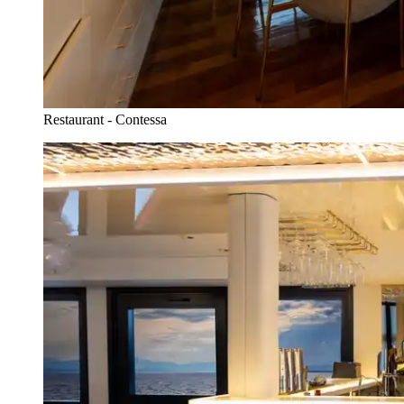
Restaurant - Contessa