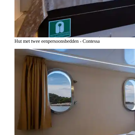
Hut met twee eenpersoonsbedden - Contessa