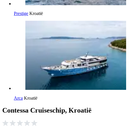
Prestige
Kroatië
Arca
Kroatië
Contessa Cruiseschip, Kroatië