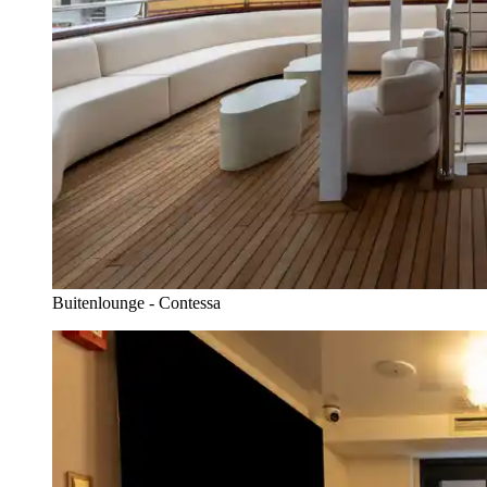
Buitenlounge - Contessa