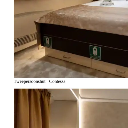
Tweepersoonshut - Contessa