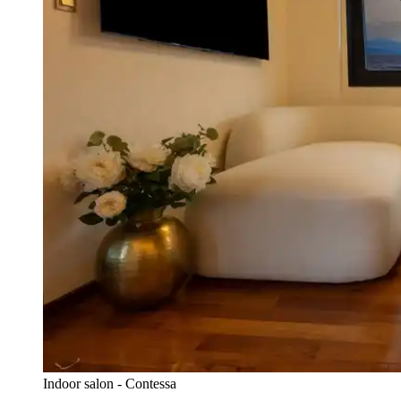
Indoor salon - Contessa