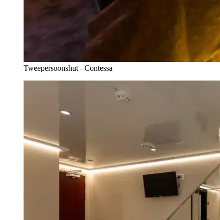
Tweepersoonshut - Contessa