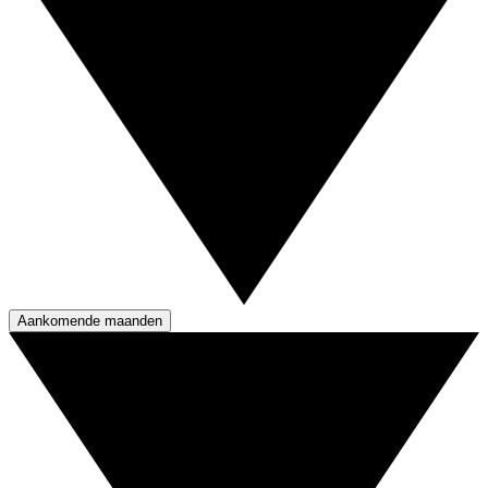
Aankomende maanden