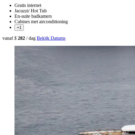
Gratis internet
Jacuzzi/ Hot Tub
En-suite badkamers
Cabines met airconditioning
+1
vanaf
$
282
/ dag
Bekijk Datums