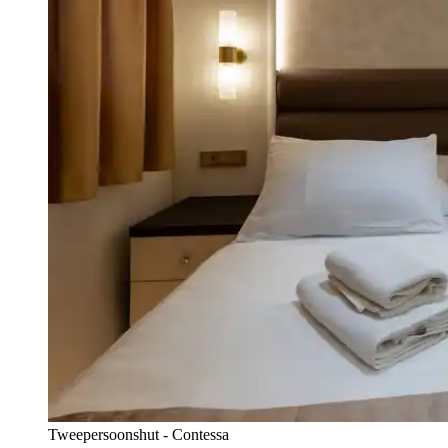
Tweepersoonshut - Contessa