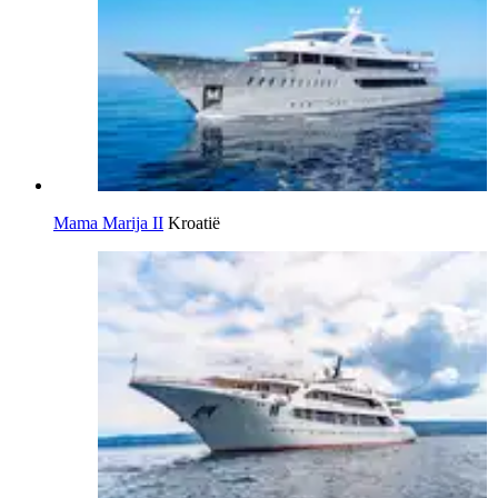
Mama Marija II
Kroatië