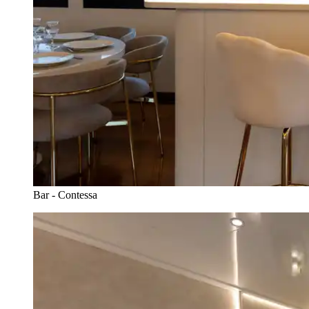
Bar - Contessa