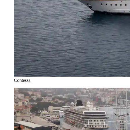
Contessa