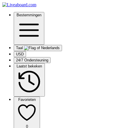
Bestemmingen
Taal
USD
24/7 Ondersteuning
Laatst bekeken
Favorieten
0