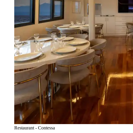
Restaurant - Contessa