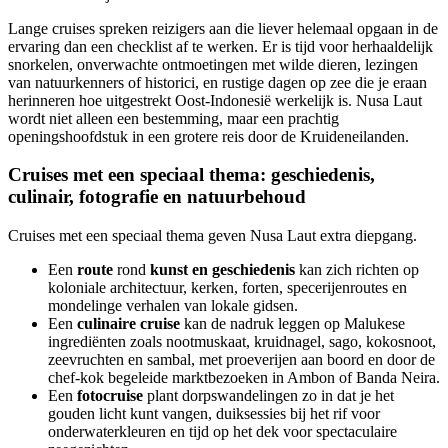
Lange cruises spreken reizigers aan die liever helemaal opgaan in de
ervaring dan een checklist af te werken. Er is tijd voor herhaaldelijk
snorkelen, onverwachte ontmoetingen met wilde dieren, lezingen
van natuurkenners of historici, en rustige dagen op zee die je eraan
herinneren hoe uitgestrekt Oost-Indonesië werkelijk is. Nusa Laut
wordt niet alleen een bestemming, maar een prachtig
openingshoofdstuk in een grotere reis door de Kruideneilanden.
Cruises met een speciaal thema: geschiedenis,
culinair, fotografie en natuurbehoud
Cruises met een speciaal thema geven Nusa Laut extra diepgang.
Een
route
rond
kunst en geschiedenis
kan zich richten op
koloniale architectuur, kerken, forten, specerijenroutes en
mondelinge verhalen van lokale gidsen.
Een
culinaire cruise
kan de nadruk leggen op Malukese
ingrediënten zoals nootmuskaat, kruidnagel, sago, kokosnoot,
zeevruchten en sambal, met proeverijen aan boord en door de
chef-kok begeleide marktbezoeken in Ambon of Banda Neira.
Een
fotocruise
plant dorpswandelingen zo in dat je het
gouden licht kunt vangen, duiksessies bij het rif voor
onderwaterkleuren en tijd op het dek voor spectaculaire