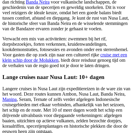
dan richting
Banda Neira
voor vulkanische landschappen, de
geschiedenis van de specerijen en geweldig snorkelen. Dit is voor
veel reizigers de ideale keuze, omdat het een goede balans biedt
tussen comfort, afstand en diepgang. Je kunt de rust van Nusa Laut,
de historische sfeer van Banda Neira en de wisselende stemmingen
van de Bandazee ervaren zonder je gehaast te voelen.
Verwacht een mix van activiteiten: zwemmen bij het rif,
dorpsbezoekjes, forten verkennen, kruidenwandelingen,
kookdemonstraties, fotosessies en avonden onder een sterrenhemel.
Voor gasten die op zoek zijn naar een cultureel rijke
cruise met een
klein schip door de Molukken
, biedt deze reisduur genoeg tijd om
de verhalen van de regio goed tot je door te laten dringen.
Lange cruises naar Nusa Laut: 10+ dagen
Langere cruises in Nusa Laut zijn expeditiereizen in de ware zin van
het woord. Deze routes kunnen Ambon, Nusa Laut, Banda Neira,
Manipa
, Seram, Ternate of zelfs verder afgelegen Indonesische
cruisegebieden met elkaar verbinden, afhankelijk van het seizoen,
het schip en de route. Met 10 of meer dagen wordt het schip een
drijvende uitvalsbasis voor diepgaande verkenningen: afgelegen
baaien, uitzichten op actieve vulkanen, zelden bezochte dorpjes,
koraalriffen, specerijenplantages en historische plekken die door de
eeuwen heen zijn ontstaan.