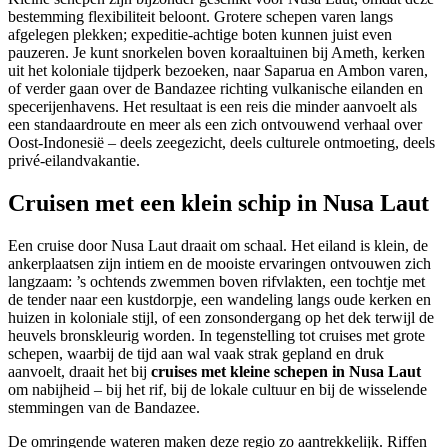
bestemming flexibiliteit beloont. Grotere schepen varen langs
afgelegen plekken; expeditie-achtige boten kunnen juist even
pauzeren. Je kunt snorkelen boven koraaltuinen bij Ameth, kerken
uit het koloniale tijdperk bezoeken, naar Saparua en Ambon varen,
of verder gaan over de Bandazee richting vulkanische eilanden en
specerijenhavens. Het resultaat is een reis die minder aanvoelt als
een standaardroute en meer als een zich ontvouwend verhaal over
Oost-Indonesië – deels zeegezicht, deels culturele ontmoeting, deels
privé-eilandvakantie.
Cruisen met een klein schip in Nusa Laut
Een cruise door Nusa Laut draait om schaal. Het eiland is klein, de
ankerplaatsen zijn intiem en de mooiste ervaringen ontvouwen zich
langzaam: ’s ochtends zwemmen boven rifvlakten, een tochtje met
de tender naar een kustdorpje, een wandeling langs oude kerken en
huizen in koloniale stijl, of een zonsondergang op het dek terwijl de
heuvels bronskleurig worden. In tegenstelling tot cruises met grote
schepen, waarbij de tijd aan wal vaak strak gepland en druk
aanvoelt, draait het bij
cruises met kleine schepen in Nusa Laut
om nabijheid – bij het rif, bij de lokale cultuur en bij de wisselende
stemmingen van de Bandazee.
De omringende wateren maken deze regio zo aantrekkelijk. Riffen