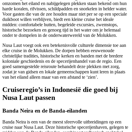
omzomen het eiland en nabijgelegen plekken staan bekend om hun
harde koralen, rifvissen, schildpadden en snorkelen in helder water.
Voor gasten die van de zee houden maar niet per se op een speciale
duikboot willen verblijven, biedt een kleine cruise het ideale
midden: comfortabele hutten, begeleide excursies, zwemstops,
historische bezoeken en genoeg tijd in het water om je helemaal
onder te dompelen in de onderwaterwereld van de Molukken.
Nusa Laut voegt ook een betekenisvolle culturele dimensie toe aan
elke cruise in de Molukken. De dorpen hebben eeuwenoude
christelijke tradities, historische kerken en banden met de bredere
koloniale geschiedenis en de specerijenhandel van de regio. Een
goed samengestelde reisroute behandelt deze plekken met zorg,
zodat je van gidsen en lokale gemeenschappen kunt leren in plaats
van het eiland alleen maar van een afstand te ‘zien’.
Cruiseregio’s in Indonesië die goed bij
Nusa Laut passen
Banda Neira en de Banda-eilanden
Banda Neira is een van de meest sfeervolle uitbreidingen op een
cruise naar Nusa Laut. Deze historische specerijenhaven, gelegen te