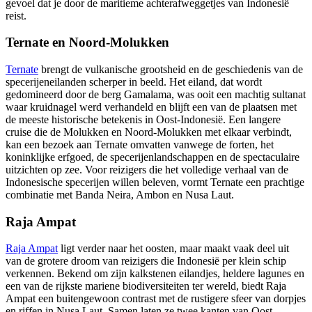
gevoel dat je door de maritieme achterafweggetjes van Indonesië
reist.
Ternate en Noord-Molukken
Ternate
brengt de vulkanische grootsheid en de geschiedenis van de
specerijeneilanden scherper in beeld. Het eiland, dat wordt
gedomineerd door de berg Gamalama, was ooit een machtig sultanat
waar kruidnagel werd verhandeld en blijft een van de plaatsen met
de meeste historische betekenis in Oost-Indonesië. Een langere
cruise die de Molukken en Noord-Molukken met elkaar verbindt,
kan een bezoek aan Ternate omvatten vanwege de forten, het
koninklijke erfgoed, de specerijenlandschappen en de spectaculaire
uitzichten op zee. Voor reizigers die het volledige verhaal van de
Indonesische specerijen willen beleven, vormt Ternate een prachtige
combinatie met Banda Neira, Ambon en Nusa Laut.
Raja Ampat
Raja Ampat
ligt verder naar het oosten, maar maakt vaak deel uit
van de grotere droom van reizigers die Indonesië per klein schip
verkennen. Bekend om zijn kalkstenen eilandjes, heldere lagunes en
een van de rijkste mariene biodiversiteiten ter wereld, biedt Raja
Ampat een buitengewoon contrast met de rustigere sfeer van dorpjes
en riffen in Nusa Laut. Samen laten ze twee kanten van Oost-