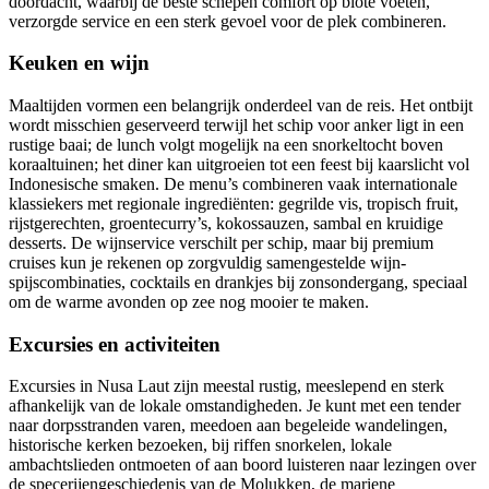
doordacht, waarbij de beste schepen comfort op blote voeten,
verzorgde service en een sterk gevoel voor de plek combineren.
Keuken en wijn
Maaltijden vormen een belangrijk onderdeel van de reis. Het ontbijt
wordt misschien geserveerd terwijl het schip voor anker ligt in een
rustige baai; de lunch volgt mogelijk na een snorkeltocht boven
koraaltuinen; het diner kan uitgroeien tot een feest bij kaarslicht vol
Indonesische smaken. De menu’s combineren vaak internationale
klassiekers met regionale ingrediënten: gegrilde vis, tropisch fruit,
rijstgerechten, groentecurry’s, kokossauzen, sambal en kruidige
desserts. De wijnservice verschilt per schip, maar bij premium
cruises kun je rekenen op zorgvuldig samengestelde wijn-
spijscombinaties, cocktails en drankjes bij zonsondergang, speciaal
om de warme avonden op zee nog mooier te maken.
Excursies en activiteiten
Excursies in Nusa Laut zijn meestal rustig, meeslepend en sterk
afhankelijk van de lokale omstandigheden. Je kunt met een tender
naar dorpsstranden varen, meedoen aan begeleide wandelingen,
historische kerken bezoeken, bij riffen snorkelen, lokale
ambachtslieden ontmoeten of aan boord luisteren naar lezingen over
de specerijengeschiedenis van de Molukken, de mariene