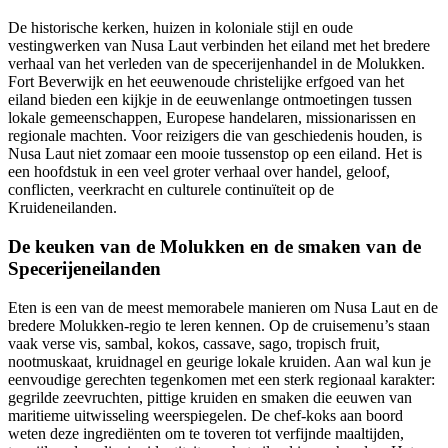
De historische kerken, huizen in koloniale stijl en oude
vestingwerken van Nusa Laut verbinden het eiland met het bredere
verhaal van het verleden van de specerijenhandel in de Molukken.
Fort Beverwijk en het eeuwenoude christelijke erfgoed van het
eiland bieden een kijkje in de eeuwenlange ontmoetingen tussen
lokale gemeenschappen, Europese handelaren, missionarissen en
regionale machten. Voor reizigers die van geschiedenis houden, is
Nusa Laut niet zomaar een mooie tussenstop op een eiland. Het is
een hoofdstuk in een veel groter verhaal over handel, geloof,
conflicten, veerkracht en culturele continuïteit op de
Kruideneilanden.
De keuken van de Molukken en de smaken van de
Specerijeneilanden
Eten is een van de meest memorabele manieren om Nusa Laut en de
bredere Molukken-regio te leren kennen. Op de cruisemenu’s staan
vaak verse vis, sambal, kokos, cassave, sago, tropisch fruit,
nootmuskaat, kruidnagel en geurige lokale kruiden. Aan wal kun je
eenvoudige gerechten tegenkomen met een sterk regionaal karakter:
gegrilde zeevruchten, pittige kruiden en smaken die eeuwen van
maritieme uitwisseling weerspiegelen. De chef-koks aan boord
weten deze ingrediënten om te toveren tot verfijnde maaltijden,