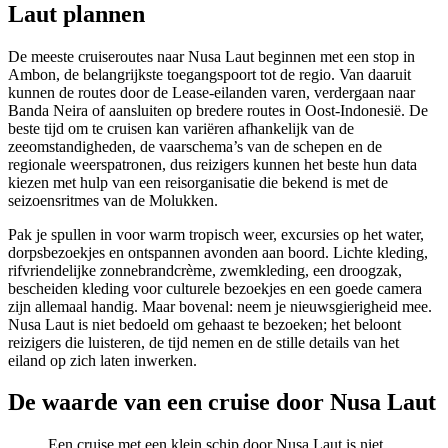
Laut plannen
De meeste cruiseroutes naar Nusa Laut beginnen met een stop in
Ambon, de belangrijkste toegangspoort tot de regio. Van daaruit
kunnen de routes door de Lease-eilanden varen, verdergaan naar
Banda Neira of aansluiten op bredere routes in Oost-Indonesië. De
beste tijd om te cruisen kan variëren afhankelijk van de
zeeomstandigheden, de vaarschema’s van de schepen en de
regionale weerspatronen, dus reizigers kunnen het beste hun data
kiezen met hulp van een reisorganisatie die bekend is met de
seizoensritmes van de Molukken.
Pak je spullen in voor warm tropisch weer, excursies op het water,
dorpsbezoekjes en ontspannen avonden aan boord. Lichte kleding,
rifvriendelijke zonnebrandcrème, zwemkleding, een droogzak,
bescheiden kleding voor culturele bezoekjes en een goede camera
zijn allemaal handig. Maar bovenal: neem je nieuwsgierigheid mee.
Nusa Laut is niet bedoeld om gehaast te bezoeken; het beloont
reizigers die luisteren, de tijd nemen en de stille details van het
eiland op zich laten inwerken.
De waarde van een cruise door Nusa Laut
Een cruise met een klein schip door Nusa Laut is niet