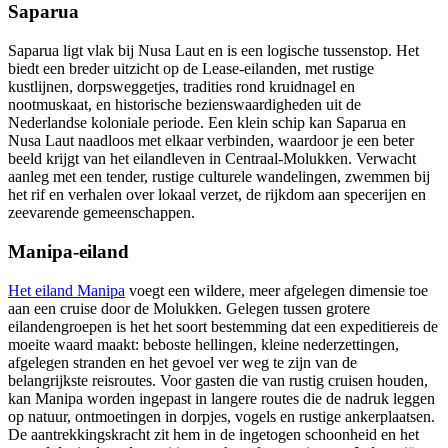
Saparua
Saparua ligt vlak bij Nusa Laut en is een logische tussenstop. Het
biedt een breder uitzicht op de Lease-eilanden, met rustige
kustlijnen, dorpsweggetjes, tradities rond kruidnagel en
nootmuskaat, en historische bezienswaardigheden uit de
Nederlandse koloniale periode. Een klein schip kan Saparua en
Nusa Laut naadloos met elkaar verbinden, waardoor je een beter
beeld krijgt van het eilandleven in Centraal-Molukken. Verwacht
aanleg met een tender, rustige culturele wandelingen, zwemmen bij
het rif en verhalen over lokaal verzet, de rijkdom aan specerijen en
zeevarende gemeenschappen.
Manipa-eiland
Het eiland Manipa
voegt een wildere, meer afgelegen dimensie toe
aan een cruise door de Molukken. Gelegen tussen grotere
eilandengroepen is het het soort bestemming dat een expeditiereis de
moeite waard maakt: beboste hellingen, kleine nederzettingen,
afgelegen stranden en het gevoel ver weg te zijn van de
belangrijkste reisroutes. Voor gasten die van rustig cruisen houden,
kan Manipa worden ingepast in langere routes die de nadruk leggen
op natuur, ontmoetingen in dorpjes, vogels en rustige ankerplaatsen.
De aantrekkingskracht zit hem in de ingetogen schoonheid en het