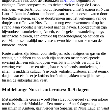
uitgebreidere reis door de Molukken in
Ambon
beginnen of
eindigen. Deze compacte routes richten zich vaak op de Lease-
eilanden, waarbij Ambon wordt gecombineerd met Saparua en Nusa
Laut. Je kunt in Ambon aan boord gaan, naar het oosten varen door
beschutte wateren, een dag doorbrengen met het verkennen van de
dorpjes en riffen van Nusa Laut, en nog even zwemmen of op het
strand gaan voordat je terugkeert naar de haven. Hoogtepunten zijn
bijvoorbeeld snorkelen bij Ameth, een begeleide wandeling langs
historische plekken, een drankje bij zonsondergang op het dek en
een Malukese maaltijd met verse zeevruchten en smaken van de
kruideneilanden.
Korte cruises zijn ideaal voor stelletjes, solo-reizigers en gasten die
weinig tijd hebben en op zoek zijn naar een meer meeslepende
ervaring dan een eilandhoppen waarbij je in hotels verblijft. De
ervaring voelt intiem en niet gehaast: ’s ochtends snorkelen bij de
riffen, ’s middags cultuur, ’s avonds verhalen luisteren, en het gemak
dat je maar één keer je koffers hoeft uit te pakken terwijl het schip
tussen de ankerplaatsen vaart.
Middellange Nusa Laut-cruises: 6–9 dagen
Met middellange cruises wordt Nusa Laut onderdeel van een rijkere
rondreis door de Molukken. Een route van 6 tot 9 dagen begint
misschien in Ambon, gaat verder via Saparua en Nusa Laut, en vaart