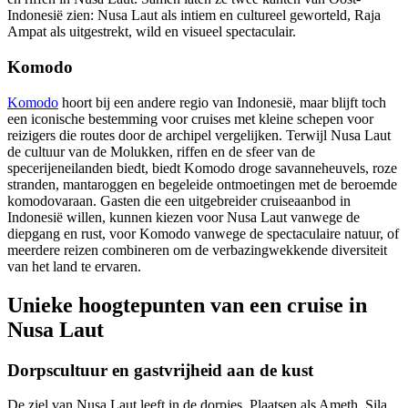
Indonesië zien: Nusa Laut als intiem en cultureel geworteld, Raja
Ampat als uitgestrekt, wild en visueel spectaculair.
Komodo
Komodo
hoort bij een andere regio van Indonesië, maar blijft toch
een iconische bestemming voor cruises met kleine schepen voor
reizigers die routes door de archipel vergelijken. Terwijl Nusa Laut
de cultuur van de Molukken, riffen en de sfeer van de
specerijeneilanden biedt, biedt Komodo droge savanneheuvels, roze
stranden, mantaroggen en begeleide ontmoetingen met de beroemde
komodovaraan. Gasten die een uitgebreider cruiseaanbod in
Indonesië willen, kunnen kiezen voor Nusa Laut vanwege de
diepgang en rust, voor Komodo vanwege de spectaculaire natuur, of
meerdere reizen combineren om de verbazingwekkende diversiteit
van het land te ervaren.
Unieke hoogtepunten van een cruise in
Nusa Laut
Dorpscultuur en gastvrijheid aan de kust
De ziel van Nusa Laut leeft in de dorpjes. Plaatsen als Ameth, Sila,