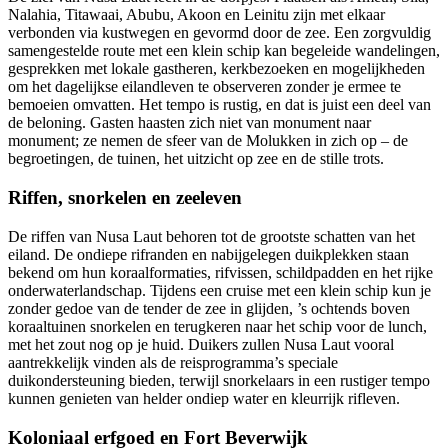
Nalahia, Titawaai, Abubu, Akoon en Leinitu zijn met elkaar
verbonden via kustwegen en gevormd door de zee. Een zorgvuldig
samengestelde route met een klein schip kan begeleide wandelingen,
gesprekken met lokale gastheren, kerkbezoeken en mogelijkheden
om het dagelijkse eilandleven te observeren zonder je ermee te
bemoeien omvatten. Het tempo is rustig, en dat is juist een deel van
de beloning. Gasten haasten zich niet van monument naar
monument; ze nemen de sfeer van de Molukken in zich op – de
begroetingen, de tuinen, het uitzicht op zee en de stille trots.
Riffen, snorkelen en zeeleven
De riffen van Nusa Laut behoren tot de grootste schatten van het
eiland. De ondiepe rifranden en nabijgelegen duikplekken staan
bekend om hun koraalformaties, rifvissen, schildpadden en het rijke
onderwaterlandschap. Tijdens een cruise met een klein schip kun je
zonder gedoe van de tender de zee in glijden, ’s ochtends boven
koraaltuinen snorkelen en terugkeren naar het schip voor de lunch,
met het zout nog op je huid. Duikers zullen Nusa Laut vooral
aantrekkelijk vinden als de reisprogramma’s speciale
duikondersteuning bieden, terwijl snorkelaars in een rustiger tempo
kunnen genieten van helder ondiep water en kleurrijk rifleven.
Koloniaal erfgoed en Fort Beverwijk