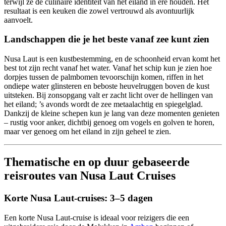
terwijl ze de culinaire identiteit van het eiland in ere houden. Het
resultaat is een keuken die zowel vertrouwd als avontuurlijk
aanvoelt.
Landschappen die je het beste vanaf zee kunt zien
Nusa Laut is een kustbestemming, en de schoonheid ervan komt het
best tot zijn recht vanaf het water. Vanaf het schip kun je zien hoe
dorpjes tussen de palmbomen tevoorschijn komen, riffen in het
ondiepe water glinsteren en beboste heuvelruggen boven de kust
uitsteken. Bij zonsopgang valt er zacht licht over de hellingen van
het eiland; ’s avonds wordt de zee metaalachtig en spiegelglad.
Dankzij de kleine schepen kun je lang van deze momenten genieten
– rustig voor anker, dichtbij genoeg om vogels en golven te horen,
maar ver genoeg om het eiland in zijn geheel te zien.
Thematische en op duur gebaseerde
reisroutes van Nusa Laut Cruises
Korte Nusa Laut-cruises: 3–5 dagen
Een korte Nusa Laut-cruise is ideaal voor reizigers die een