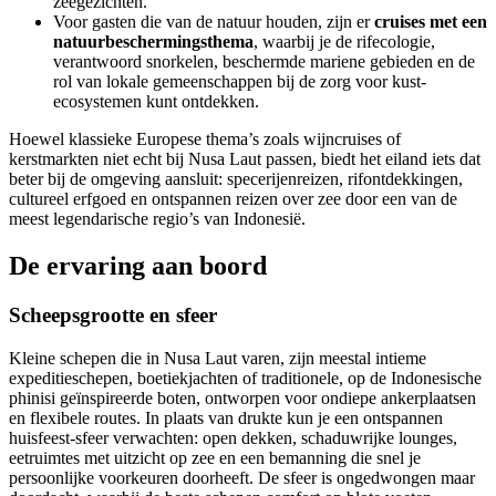
zeegezichten.
Voor gasten die van de natuur houden, zijn er
cruises met een
natuurbeschermingsthema
, waarbij je de rifecologie,
verantwoord snorkelen, beschermde mariene gebieden en de
rol van lokale gemeenschappen bij de zorg voor kust-
ecosystemen kunt ontdekken.
Hoewel klassieke Europese thema’s zoals wijncruises of
kerstmarkten niet echt bij Nusa Laut passen, biedt het eiland iets dat
beter bij de omgeving aansluit: specerijenreizen, rifontdekkingen,
cultureel erfgoed en ontspannen reizen over zee door een van de
meest legendarische regio’s van Indonesië.
De ervaring aan boord
Scheepsgrootte en sfeer
Kleine schepen die in Nusa Laut varen, zijn meestal intieme
expeditieschepen, boetiekjachten of traditionele, op de Indonesische
phinisi geïnspireerde boten, ontworpen voor ondiepe ankerplaatsen
en flexibele routes. In plaats van drukte kun je een ontspannen
huisfeest-sfeer verwachten: open dekken, schaduwrijke lounges,
eetruimtes met uitzicht op zee en een bemanning die snel je
persoonlijke voorkeuren doorheeft. De sfeer is ongedwongen maar