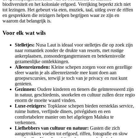
biodiversiteit en het koloniale erfgoed. Verrijking beperkt zich niet
tot lezingen. Het gebeurt via eten, muziek, taal, uitleg over de riffen
en gesprekken die reizigers helpen begrijpen waar ze zijn en
waarom dat belangrijk is.
Voor elk wat wils
Stelletjes:
Nusa Laut is ideaal voor stelletjes die op zoek zijn
naar romantiek zonder de drukte van resorts, met rustige
ankerplaatsen, zonsondergangterrassen en betekenisvolle
gezamenlijke ontdekkingen.
Alleenreizenden:
Kleine schepen zorgen voor een gezellige
sfeer waarin je als alleenreizende mee kunt doen aan
groepsexcursies, terwijl je toch van je privacy en rust kunt
genieten.
Gezinnen:
Oudere kinderen en tieners die geïnteresseerd zijn
in natuur, geschiedenis, snorkelen en cultuur zullen deze regio
enorm de moeite waard vinden.
Luxe-reizigers:
Topklasse schepen bieden eersteklas service,
ruime hutten, verfijnde diners, privégidsen en een
comfortabelere manier om het afgelegen Maluku te
verkennen.
Liefhebbers van cultuur en natuur:
Gasten die zich
aangetrokken voelen tot erfgoed, riffen, fotografie en slow