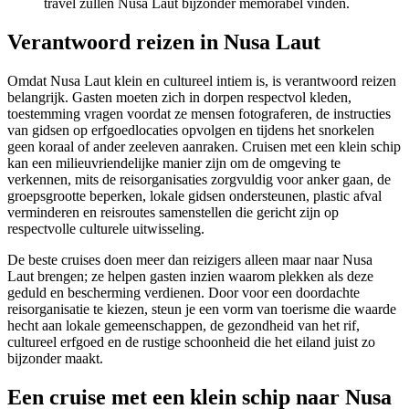
travel zullen Nusa Laut bijzonder memorabel vinden.
Verantwoord reizen in Nusa Laut
Omdat Nusa Laut klein en cultureel intiem is, is verantwoord reizen
belangrijk. Gasten moeten zich in dorpen respectvol kleden,
toestemming vragen voordat ze mensen fotograferen, de instructies
van gidsen op erfgoedlocaties opvolgen en tijdens het snorkelen
geen koraal of ander zeeleven aanraken. Cruisen met een klein schip
kan een milieuvriendelijke manier zijn om de omgeving te
verkennen, mits de reisorganisaties zorgvuldig voor anker gaan, de
groepsgrootte beperken, lokale gidsen ondersteunen, plastic afval
verminderen en reisroutes samenstellen die gericht zijn op
respectvolle culturele uitwisseling.
De beste cruises doen meer dan reizigers alleen maar naar Nusa
Laut brengen; ze helpen gasten inzien waarom plekken als deze
geduld en bescherming verdienen. Door voor een doordachte
reisorganisatie te kiezen, steun je een vorm van toerisme die waarde
hecht aan lokale gemeenschappen, de gezondheid van het rif,
cultureel erfgoed en de rustige schoonheid die het eiland juist zo
bijzonder maakt.
Een cruise met een klein schip naar Nusa