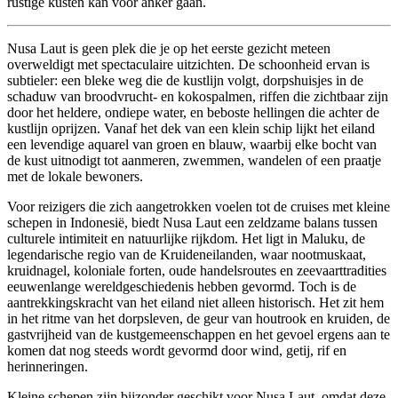
rustige kusten kan voor anker gaan.
Nusa Laut is geen plek die je op het eerste gezicht meteen
overweldigt met spectaculaire uitzichten. De schoonheid ervan is
subtieler: een bleke weg die de kustlijn volgt, dorpshuisjes in de
schaduw van broodvrucht- en kokospalmen, riffen die zichtbaar zijn
door het heldere, ondiepe water, en beboste hellingen die achter de
kustlijn oprijzen. Vanaf het dek van een klein schip lijkt het eiland
een levendige aquarel van groen en blauw, waarbij elke bocht van
de kust uitnodigt tot aanmeren, zwemmen, wandelen of een praatje
met de lokale bewoners.
Voor reizigers die zich aangetrokken voelen tot de cruises met kleine
schepen in Indonesië, biedt Nusa Laut een zeldzame balans tussen
culturele intimiteit en natuurlijke rijkdom. Het ligt in Maluku, de
legendarische regio van de Kruideneilanden, waar nootmuskaat,
kruidnagel, koloniale forten, oude handelsroutes en zeevaarttradities
eeuwenlange wereldgeschiedenis hebben gevormd. Toch is de
aantrekkingskracht van het eiland niet alleen historisch. Het zit hem
in het ritme van het dorpsleven, de geur van houtrook en kruiden, de
gastvrijheid van de kustgemeenschappen en het gevoel ergens aan te
komen dat nog steeds wordt gevormd door wind, getij, rif en
herinneringen.
Kleine schepen zijn bijzonder geschikt voor Nusa Laut, omdat deze