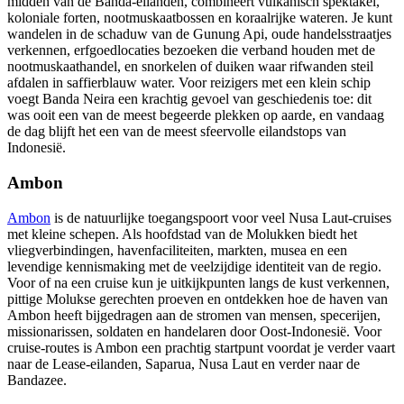
midden van de Banda-eilanden, combineert vulkanisch spektakel,
koloniale forten, nootmuskaatbossen en koraalrijke wateren. Je kunt
wandelen in de schaduw van de Gunung Api, oude handelsstraatjes
verkennen, erfgoedlocaties bezoeken die verband houden met de
nootmuskaathandel, en snorkelen of duiken waar rifwanden steil
afdalen in saffierblauw water. Voor reizigers met een klein schip
voegt Banda Neira een krachtig gevoel van geschiedenis toe: dit
was ooit een van de meest begeerde plekken op aarde, en vandaag
de dag blijft het een van de meest sfeervolle eilandstops van
Indonesië.
Ambon
Ambon
is de natuurlijke toegangspoort voor veel Nusa Laut-cruises
met kleine schepen. Als hoofdstad van de Molukken biedt het
vliegverbindingen, havenfaciliteiten, markten, musea en een
levendige kennismaking met de veelzijdige identiteit van de regio.
Voor of na een cruise kun je uitkijkpunten langs de kust verkennen,
pittige Molukse gerechten proeven en ontdekken hoe de haven van
Ambon heeft bijgedragen aan de stromen van mensen, specerijen,
missionarissen, soldaten en handelaren door Oost-Indonesië. Voor
cruise-routes is Ambon een prachtig startpunt voordat je verder vaart
naar de Lease-eilanden, Saparua, Nusa Laut en verder naar de
Bandazee.