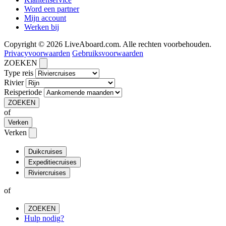
Word een partner
Mijn account
Werken bij
Copyright © 2026 LiveAboard.com. Alle rechten voorbehouden.
Privacyvoorwaarden
Gebruiksvoorwaarden
ZOEKEN
Type reis
Rivier
Reisperiode
ZOEKEN
of
Verken
Verken
Duikcruises
Expeditiecruises
Riviercruises
of
ZOEKEN
Hulp nodig?