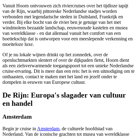
Vanuit Hoorn ontvouwen zich riviercruises over het tijdloze tapijt
van de Rijn, waarbij pittoreske Nederlandse stadjes worden
verbonden met legendarische steden in Duitsland, Frankrijk en
verder. Bij elke bocht van de rivier ben je getuige van het met
windmolens bezaaide landschap, eeuwenoude kastelen en musea
van wereldklasse - en dat allemaal vanuit het comfort van een
boetiekschip dat is ontworpen voor een meeslepende verkenning en
moeiteloze luxe.
Of je nu lokale wijnen drinkt op het zonnedek, over de
openluchtmarkten slentert of over de dijkpaden fietst, Hoorn dient
als een zielsverwarmende toegangspoort tot een unieke Nederlandse
cruise-ervaring. Dit is meer dan een reis: het is een uitnodiging om te
onthaasten, contact te maken met het land en jezelf onder te
dompelen in eeuwen van Europese cultuur.
De Rijn: Europa's slagader van cultuur
en handel
Amsterdam
Begin je cruise in
Amsterdam
, de culturele hoofdstad van
Nederland. Van de iconische grachten tot musea van wereldklasse