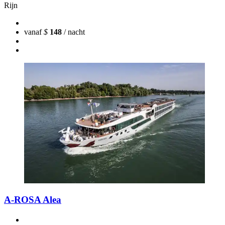
Rijn
vanaf
$
148
/ nacht
A-ROSA Alea