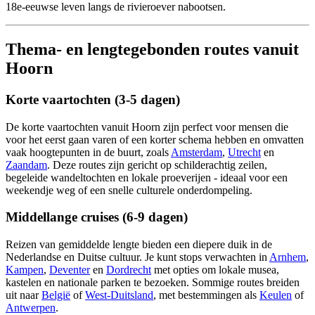
18e-eeuwse leven langs de rivieroever nabootsen.
Thema- en lengtegebonden routes vanuit
Hoorn
Korte vaartochten (3-5 dagen)
De korte vaartochten vanuit Hoorn zijn perfect voor mensen die
voor het eerst gaan varen of een korter schema hebben en omvatten
vaak hoogtepunten in de buurt, zoals
Amsterdam
,
Utrecht
en
Zaandam
. Deze routes zijn gericht op schilderachtig zeilen,
begeleide wandeltochten en lokale proeverijen - ideaal voor een
weekendje weg of een snelle culturele onderdompeling.
Middellange cruises (6-9 dagen)
Reizen van gemiddelde lengte bieden een diepere duik in de
Nederlandse en Duitse cultuur. Je kunt stops verwachten in
Arnhem
,
Kampen
,
Deventer
en
Dordrecht
met opties om lokale musea,
kastelen en nationale parken te bezoeken. Sommige routes breiden
uit naar
België
of
West-Duitsland
, met bestemmingen als
Keulen
of
Antwerpen
.