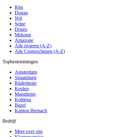
Rijn
Donau
Nijl
Seine
Douro
Mekong
Amazone
Alle rivieren (A-Z)
Alle Cruiseschepen (A-Z)
Topbestemmingen
Amsterdam
Straatsburg
Rüdesheim
Keulen
Mannheim
Koblenz
Bazel
Kanton Breisach
Bedrijf
Meer over ons
Klantenservice