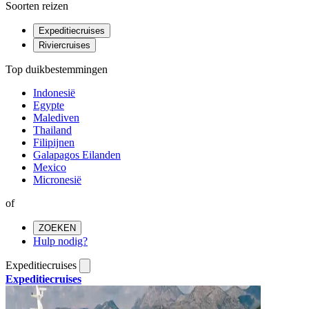
Soorten reizen
Expeditiecruises
Riviercruises
Top duikbestemmingen
Indonesië
Egypte
Malediven
Thailand
Filipijnen
Galapagos Eilanden
Mexico
Micronesië
of
ZOEKEN
Hulp nodig?
Expeditiecruises
Expeditiecruises