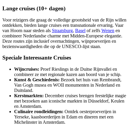
Lange cruises (10+ dagen)
Voor reizigers die graag de volledige grootsheid van de Rijn willen
ontdekken, bieden lange cruises een transnationale ervaring. Vaar
van Hoorn naar steden als
Straatsburg
,
Basel
of zelfs
Wenen
en
combineer Nederlandse charme met Midden-Europese elegantie.
Deze routes zijn inclusief overnachtingen, wijnproeverijen en
bezienswaardigheden die op de UNESCO-lijst staan.
Speciale Interessante Cruises
Wijncruises:
Proef Rieslings in de Duitse Rijnvallei en
combineer ze met regionale kazen aan boord van je schip.
Kunst & Geschiedenis:
Bezoek het huis van Rembrandt,
Van Gogh musea en WOII monumenten in Nederland en
Duitsland.
Kerstmarkten:
December cruises brengen feestelijke magie
met bezoeken aan iconische markten in Düsseldorf, Keulen
en Amsterdam.
Culinaire rondleidingen:
Ontdek oesterproeverijen in
Yerseke, kaasboerderijen in Edam en dineren met een
Michelinster in Amsterdam.