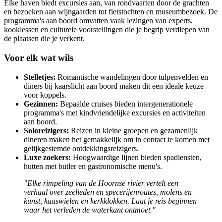
Elke haven biedt excursies aan, van rondvaarten door de grachten
en bezoeken aan wijngaarden tot fietstochten en museumbezoek. De
programma's aan boord omvatten vaak lezingen van experts,
kooklessen en culturele voorstellingen die je begrip verdiepen van
de plaatsen die je verkent.
Voor elk wat wils
Stelletjes:
Romantische wandelingen door tulpenvelden en
diners bij kaarslicht aan boord maken dit een ideale keuze
voor koppels.
Gezinnen:
Bepaalde cruises bieden intergenerationele
programma's met kindvriendelijke excursies en activiteiten
aan boord.
Soloreizigers:
Reizen in kleine groepen en gezamenlijk
dineren maken het gemakkelijk om in contact te komen met
gelijkgestemde ontdekkingsreizigers.
Luxe zoekers:
Hoogwaardige lijnen bieden spadiensten,
hutten met butler en gastronomische menu's.
"Elke rimpeling van de Hoornse rivier vertelt een
verhaal over zeelieden en specerijenroutes, molens en
kunst, kaaswielen en kerkklokken. Laat je reis beginnen
waar het verleden de waterkant ontmoet."