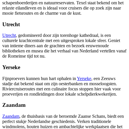
schapenboerderijen en natuurreservaten. Texel staat bekend om het
relaxte eilandleven en is ideaal voor cruisers die op zoek zijn naar
mooie fietsroutes en de charme van de kust.
Utrecht
Utrecht
, gedomineerd door zijn torenhoge kathedraal, is een
culturele krachtcentrale met een uitgesproken lokale sfeer. Geniet
van intieme diners aan de grachten en bezoek eeuwenoude
bibliotheken en musea die het verhaal van Nederland vertellen vanaf
de Romeinse tijd tot nu.
Yerseke
Fijnproevers kunnen hun hart ophalen in
Yerseke
, een Zeeuws
stadje dat bekend staat om zijn oesterbanken en mosseloogsten.
Riviercruiseroutes met een culinaire focus stoppen hier vaak voor
proeverijen en rondleidingen door lokale schelpdierkwekerijen.
Zaandam
Zaandam
, de thuisbasis van de beroemde Zaanse Schans, biedt een
perfect stukje Nederlandse geschiedenis. Verken traditionele
windmolens, houten huizen en ambachtelijke werkplaatsen die het