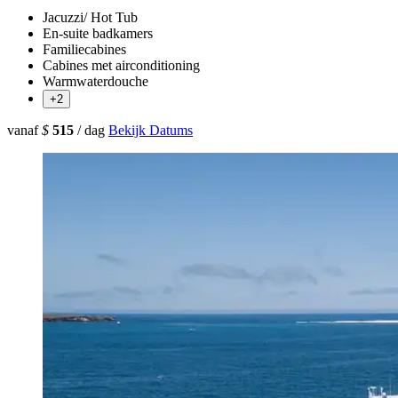
Jacuzzi/ Hot Tub
En-suite badkamers
Familiecabines
Cabines met airconditioning
Warmwaterdouche
+2
vanaf
$
515
/ dag
Bekijk Datums