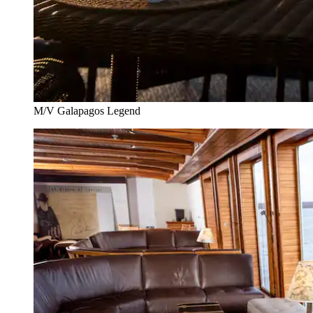
M/V Galapagos Legend