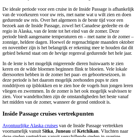
De ideale periode voor een cruise in de Inside Passage is afhankelijk
van de voorkeuren voor uw reis, met name wat u wilt zien en doen
gedurende uw reis. Over het algemeen is de beste tijd voor een
bezoek aan de Inside Passage, zowel het Canadese gedeelte en de
regio in Alaska, van de lente tot het eind van de zomer. Deze
periode biedt aangename temperaturen en – met name in de zomer –
zonnige, heldere dagen. Hoewel de regenachtigste maanden oktober
en november zijn is het belangrijk er rekening mee te houden dat dit
gebied bekend staat om de hevige regenval gedurende het hele jaar.
In de lente is het mogelijk migrerende dieren huiswaarts te zien
keren en de wilde bloemen beginnen flink te bloeien. Vele lokale
diersoorten hebben in de zomer het paar- en geboorteseizoen, in
deze periode is het daarom mogelijk zeehonden pups te zien
ronddrijven op ijsblokken en te zien hoe de vogels hun jongen leren
vliegen en zwemmen. In de zomer is het ook mogelijk walvissen te
zien. Voor wandeltochten zijn de omstandigheden het beste vanaf
het midden van de zomer, wanneer de grond ontdooit is.
Inside Passage cruises vertrekpunten
Avontuurlijke Alaska cruises
van de Inside Passage vertrekken
voornamelijk vanuit
Sitka
,
Juneau
of
Ketchikan
. Vluchten naar
deze steden vertrekken vanuit verschillende steden in overige