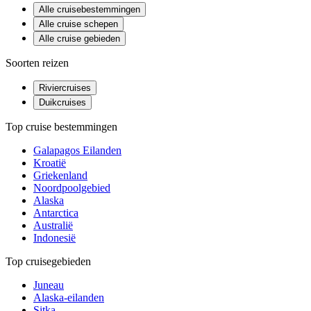
Alle cruisebestemmingen
Alle cruise schepen
Alle cruise gebieden
Soorten reizen
Riviercruises
Duikcruises
Top cruise bestemmingen
Galapagos Eilanden
Kroatië
Griekenland
Noordpoolgebied
Alaska
Antarctica
Australië
Indonesië
Top cruisegebieden
Juneau
Alaska-eilanden
Sitka