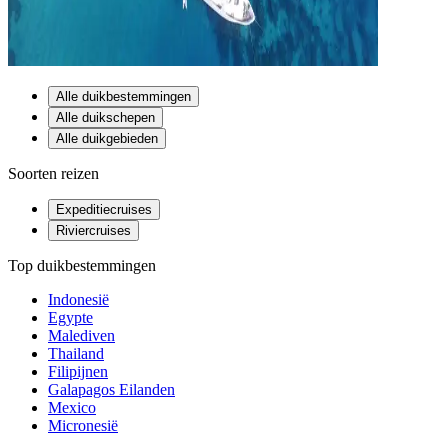
Alle duikbestemmingen
Alle duikschepen
Alle duikgebieden
Soorten reizen
Expeditiecruises
Riviercruises
Top duikbestemmingen
Indonesië
Egypte
Malediven
Thailand
Filipijnen
Galapagos Eilanden
Mexico
Micronesië