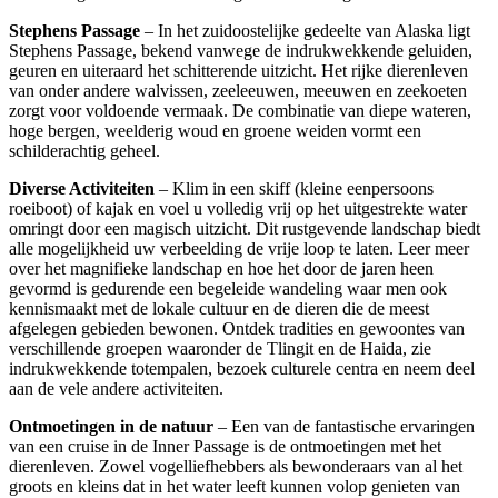
Stephens Passage
– In het zuidoostelijke gedeelte van Alaska ligt
Stephens Passage, bekend vanwege de indrukwekkende geluiden,
geuren en uiteraard het schitterende uitzicht. Het rijke dierenleven
van onder andere walvissen, zeeleeuwen, meeuwen en zeekoeten
zorgt voor voldoende vermaak. De combinatie van diepe wateren,
hoge bergen, weelderig woud en groene weiden vormt een
schilderachtig geheel.
Diverse Activiteiten
– Klim in een skiff (kleine eenpersoons
roeiboot) of kajak en voel u volledig vrij op het uitgestrekte water
omringt door een magisch uitzicht. Dit rustgevende landschap biedt
alle mogelijkheid uw verbeelding de vrije loop te laten. Leer meer
over het magnifieke landschap en hoe het door de jaren heen
gevormd is gedurende een begeleide wandeling waar men ook
kennismaakt met de lokale cultuur en de dieren die de meest
afgelegen gebieden bewonen. Ontdek tradities en gewoontes van
verschillende groepen waaronder de Tlingit en de Haida, zie
indrukwekkende totempalen, bezoek culturele centra en neem deel
aan de vele andere activiteiten.
Ontmoetingen in de natuur
– Een van de fantastische ervaringen
van een cruise in de Inner Passage is de ontmoetingen met het
dierenleven. Zowel vogelliefhebbers als bewonderaars van al het
groots en kleins dat in het water leeft kunnen volop genieten van