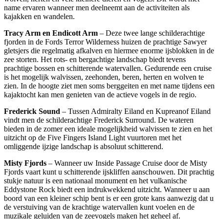
name ervaren wanneer men deelneemt aan de activiteiten als
kajakken en wandelen.
Tracy Arm en Endicott Arm
– Deze twee lange schilderachtige
fjorden in de Fords Terror Wilderness huizen de prachtige Sawyer
gletsjers die regelmatig afkalven en hiermee enorme ijsblokken in de
zee storten. Het rots- en bergachtige landschap biedt tevens
prachtige bossen en schitterende watervallen. Gedurende een cruise
is het mogelijk walvissen, zeehonden, beren, herten en wolven te
zien. In de hoogte ziet men soms berggeiten en met name tijdens een
kajaktocht kan men genieten van de actieve vogels in de regio.
Frederick Sound
– Tussen Admiralty Eiland en Kupreanof Eiland
vindt men de schilderachtige Frederick Surround. De wateren
bieden in de zomer een ideale mogelijkheid walvissen te zien en het
uitzicht op de Five Fingers Island Light vuurtoren met het
omliggende ijzige landschap is absoluut schitterend.
Misty Fjords
– Wanneer uw Inside Passage Cruise door de Misty
Fjords vaart kunt u schitterende ijskliffen aanschouwen. Dit prachtig
stukje natuur is een nationaal monument en het vulkanische
Eddystone Rock biedt een indrukwekkend uitzicht. Wanneer u aan
boord van een kleiner schip bent is er een grote kans aanwezig dat u
de verstuiving van de krachtige watervallen kunt voelen en de
muzikale geluiden van de zeevogels maken het geheel af.