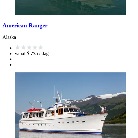
American Ranger
Alaska
vanaf
$
775
/ dag