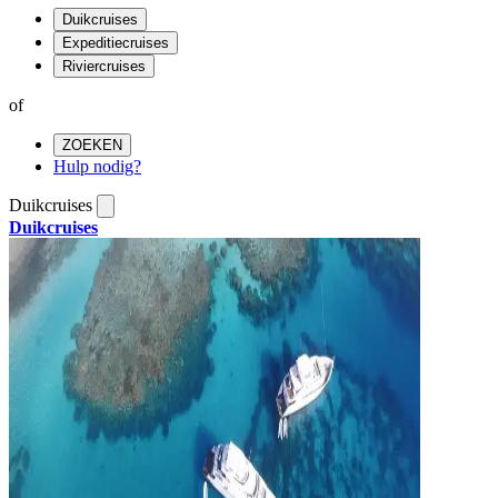
Duikcruises
Expeditiecruises
Riviercruises
of
ZOEKEN
Hulp nodig?
Duikcruises
Duikcruises