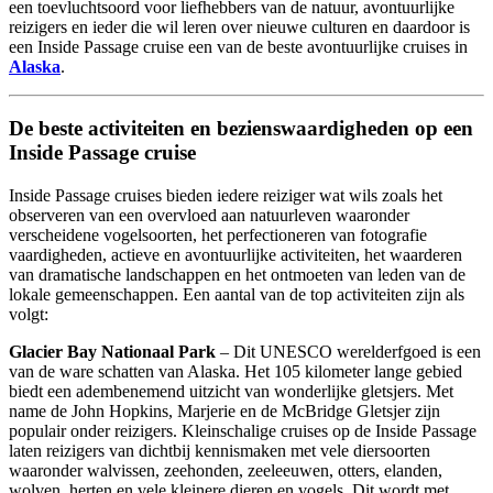
een toevluchtsoord voor liefhebbers van de natuur, avontuurlijke
reizigers en ieder die wil leren over nieuwe culturen en daardoor is
een Inside Passage cruise een van de beste avontuurlijke cruises in
Alaska
.
De beste activiteiten en bezienswaardigheden op een
Inside Passage cruise
Inside Passage cruises bieden iedere reiziger wat wils zoals het
observeren van een overvloed aan natuurleven waaronder
verscheidene vogelsoorten, het perfectioneren van fotografie
vaardigheden, actieve en avontuurlijke activiteiten, het waarderen
van dramatische landschappen en het ontmoeten van leden van de
lokale gemeenschappen. Een aantal van de top activiteiten zijn als
volgt:
Glacier Bay Nationaal Park
– Dit UNESCO werelderfgoed is een
van de ware schatten van Alaska. Het 105 kilometer lange gebied
biedt een adembenemend uitzicht van wonderlijke gletsjers. Met
name de John Hopkins, Marjerie en de McBridge Gletsjer zijn
populair onder reizigers. Kleinschalige cruises op de Inside Passage
laten reizigers van dichtbij kennismaken met vele diersoorten
waaronder walvissen, zeehonden, zeeleeuwen, otters, elanden,
wolven, herten en vele kleinere dieren en vogels. Dit wordt met