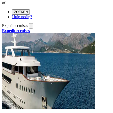
of
ZOEKEN
Hulp nodig?
Expeditiecruises
Expeditiecruises