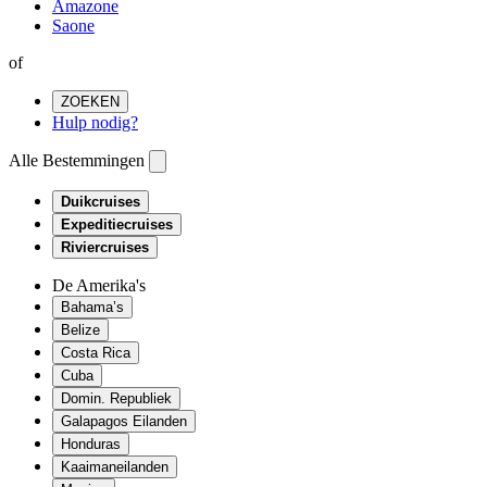
Amazone
Saone
of
ZOEKEN
Hulp nodig?
Alle Bestemmingen
Duikcruises
Expeditiecruises
Riviercruises
De Amerika's
Bahama’s
Belize
Costa Rica
Cuba
Domin. Republiek
Galapagos Eilanden
Honduras
Kaaimaneilanden