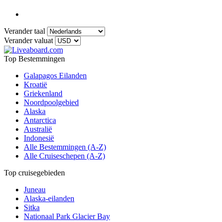
Verander taal
Verander valuat
Top Bestemmingen
Galapagos Eilanden
Kroatië
Griekenland
Noordpoolgebied
Alaska
Antarctica
Australië
Indonesië
Alle Bestemmingen (A-Z)
Alle Cruiseschepen (A-Z)
Top cruisegebieden
Juneau
Alaska-eilanden
Sitka
Nationaal Park Glacier Bay