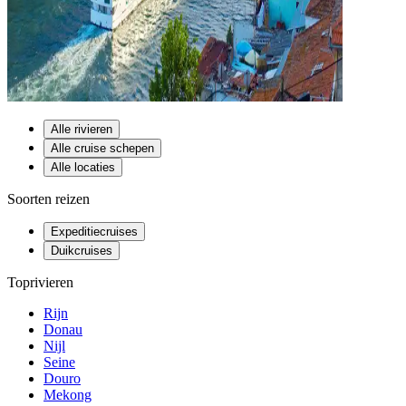
Alle rivieren
Alle cruise schepen
Alle locaties
Soorten reizen
Expeditiecruises
Duikcruises
Toprivieren
Rijn
Donau
Nijl
Seine
Douro
Mekong