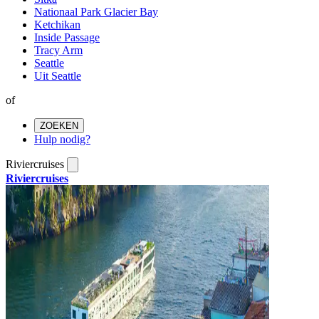
Nationaal Park Glacier Bay
Ketchikan
Inside Passage
Tracy Arm
Seattle
Uit Seattle
of
ZOEKEN
Hulp nodig?
Riviercruises
Riviercruises