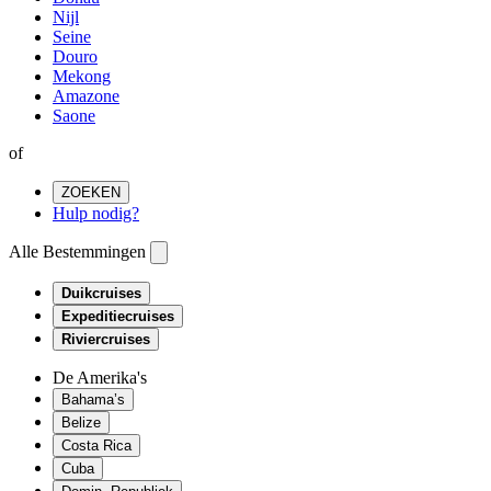
Nijl
Seine
Douro
Mekong
Amazone
Saone
of
ZOEKEN
Hulp nodig?
Alle Bestemmingen
Duikcruises
Expeditiecruises
Riviercruises
De Amerika's
Bahama’s
Belize
Costa Rica
Cuba