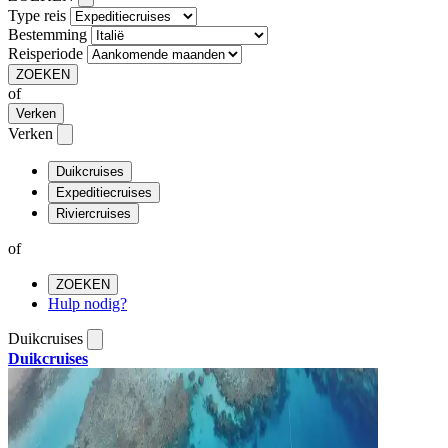
Type reis
Bestemming
Reisperiode
ZOEKEN
of
Verken
Verken
Duikcruises
Expeditiecruises
Riviercruises
of
ZOEKEN
Hulp nodig?
Duikcruises
Duikcruises