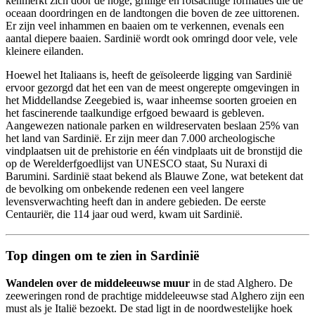
kenmerkt zich door de hoge, grillige en rotsachtige formaties die de
oceaan doordringen en de landtongen die boven de zee uittorenen.
Er zijn veel inhammen en baaien om te verkennen, evenals een
aantal diepere baaien. Sardinië wordt ook omringd door vele, vele
kleinere eilanden.
Hoewel het Italiaans is, heeft de geïsoleerde ligging van Sardinië
ervoor gezorgd dat het een van de meest ongerepte omgevingen in
het Middellandse Zeegebied is, waar inheemse soorten groeien en
het fascinerende taalkundige erfgoed bewaard is gebleven.
Aangewezen nationale parken en wildreservaten beslaan 25% van
het land van Sardinië. Er zijn meer dan 7.000 archeologische
vindplaatsen uit de prehistorie en één vindplaats uit de bronstijd die
op de Werelderfgoedlijst van UNESCO staat, Su Nuraxi di
Barumini. Sardinië staat bekend als Blauwe Zone, wat betekent dat
de bevolking om onbekende redenen een veel langere
levensverwachting heeft dan in andere gebieden. De eerste
Centauriër, die 114 jaar oud werd, kwam uit Sardinië.
Top dingen om te zien in Sardinië
Wandelen over de middeleeuwse muur
in de stad Alghero. De
zeeweringen rond de prachtige middeleeuwse stad Alghero zijn een
must als je Italië bezoekt. De stad ligt in de noordwestelijke hoek