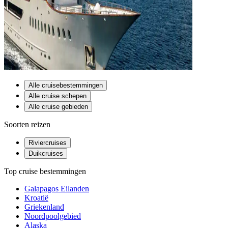
Alle cruisebestemmingen
Alle cruise schepen
Alle cruise gebieden
Soorten reizen
Riviercruises
Duikcruises
Top cruise bestemmingen
Galapagos Eilanden
Kroatië
Griekenland
Noordpoolgebied
Alaska