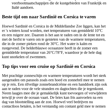
veerbootmaatschappijen die de kustgebieden van Frankrijk en
Italië aandoen.
Beste tijd om naar Sardinië en Corsica te varen
Hoewel Sardinië en Corsica in de Middellandse Zee liggen, kan het
er 's winters koud worden, met temperaturen van gemiddeld 10°C
en een ruigere zee. Daarom is het aan te raden om in de lente tot en
met de herfst te varen om te genieten van de warmere temperaturen,
die in de zomer pieken rond de 30°C. Het water is kalm en
rustgevend. De helderblauwe oceaanzee heeft in de zomer een
gemiddelde temperatuur van 26°C/78°F, waardoor je de hele dag
kunt snorkelen of zwemmen.
Top tips voor een cruise op Sardinië en Corsica
Met prachtige zonneschijn en warmere temperaturen wordt het sterk
aangeraden om parasols zoals een hoed en zonnebril mee te nemen
op je reis. Een rifveilige zonnebrandcrème en een handdoek zijn ook
aan te raden voor de vele stranden en dagtochten die je tegenkomt.
Neem laagjes mee die je gemakkelijk kunt toevoegen of verwijderen
terwijl je over de oceaan vaart. De bries kan fris aanvoelen na een
dag van blootstelling aan de zon. Hoewel veel bedrijven nu
contactloos betalen, is het verstandig om contant geld mee te nemen