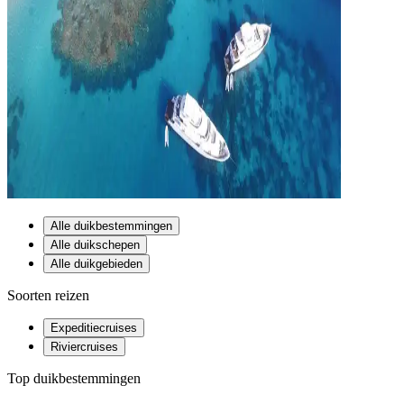
Alle duikbestemmingen
Alle duikschepen
Alle duikgebieden
Soorten reizen
Expeditiecruises
Riviercruises
Top duikbestemmingen