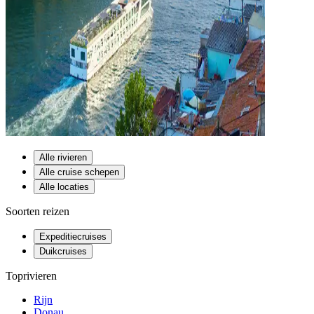
Alle rivieren
Alle cruise schepen
Alle locaties
Soorten reizen
Expeditiecruises
Duikcruises
Toprivieren
Rijn
Donau