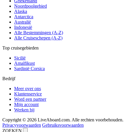
Griekenland
Noordpoolgebied
Alaska
Antarctica
Australië
Indonesië
Alle Bestemmingen (A-Z)
Alle Cruiseschepen (A-Z)
Top cruisegebieden
Sicilië
Amalfikust
Sardinië Corsica
Bedrijf
Meer over ons
Klantenservice
Word een partner
Mijn account
Werken bij
Copyright © 2026 LiveAboard.com. Alle rechten voorbehouden.
Privacyvoorwaarden
Gebruiksvoorwaarden
ZOEKEN