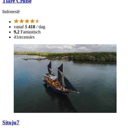
Tiare Cruise
Indonesië
vanaf
$
418
/ dag
9,2
Fantastisch
41
recensies
Situju7