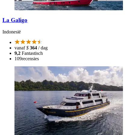
La Galigo
Indonesië
vanaf
$
364
/ dag
9,2
Fantastisch
109
recensies