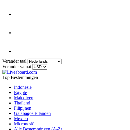
Verander taal
Verander valuat
Top Bestemmingen
Indonesië
Egypte
Malediven
Thailand
Filipijnen
Galapagos Eilanden
Mexico
Micronesië
Alle Bestemmingen (A-Z)