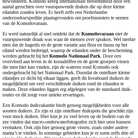
bewonderen. Komodo kreeg internationale beroemdheid door een
aantal geruchten over vuurspuwende draken die op deze kleine
eilanden zouden leven. Er heeft zelfs een Nederlandse
onderzoeksexpeditie plaatsgevonden om proefmonsters te nemen
van de Komodovaraan.
Er werd natuurlijk al snel ontdekt dat de
Komodovaraan
niet de
vuurspuwende draak was waar de mensen over spraken. Wel merkte
men dat de hagedis en de grote variatie aan flora en fauna op het
eiland werden bedreigd, waarop de eilanden onder de bescherming
werden gebracht bij het
Komodo Nationaal Park
. Door een
overvloed aan leven in de koraalriffen en de grote groepen vissen
die men hier kan vinden, zijn de wateren rond Komodo ook
ondergebracht bij het Nationaal Park. Doordat de ontelbare kleine
eilandjes zo dicht bij elkaar liggen, geeft dit liveaboard duikers de
mogelijkheid om veel verschillende duiken rond de eilanden te
maken. Deze eilanden liggen erg afgelegen van de standaard duik-
routes en dit zorgt voor unieke ervaringen.
Een Komodo duikvakantie biedt genoeg mogelijkheden voor alle
soorten duikers. Zo zijn er zijn ontelbare duikspots die geschikt zijn
voor muck duiken. Hier kun je zo veel leven op de bodem van de
zee vinden dat macro-onderwaterfotografen zich hier uren kunnen
vermaken. Ook zijn hier genoeg grote vissen, zoals onder andere
manta’s te vinden. In sommige gebieden kun je er soms zelfs drie of