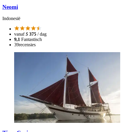
Neomi
Indonesië
vanaf
$
375
/ dag
9,1
Fantastisch
39
recensies