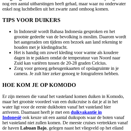
nog een aantal uitbarstingen heeft gehad, maar waar nu onderwater
enkel nog luchtbellen uit het zwarte zand omhoog komen.
TIPS VOOR DUIKERS
In Indonesië wordt Bahasa Indonesia gesproken en het
grootste gedeelte van de bevolking is moslim. Daarom wordt
het aangeraden om tijdens een bezoek aan land rekening te
houden met je kledingdracht.
Het is handig om zowel kleding voor warme als koudere
dagen in te pakken omdat de temperatuur van Noord naar
Zuid kan variëren tussen de 20-28 graden Celcius.
Zorg voor genoeg geheugenkaarten of opslagruimte in je
camera. Je zult hier zeker genoeg te fotograferen hebben.
HOE KOM JE OP KOMODO
Er zijn mensen die vanaf het vasteland komen duiken in Komodo,
maar het grootste voordeel van een duikcruise is dat je al in het
water ligt voor de eerste duikboten vanaf het vasteland hier
arriveren. Daarnaast heeft je met een
duikvakantie in
Indonesië
ook keuze uit een aantal duikspots waar de boten vanaf
het vasteland niet zullen komen. De meeste cruises vertrekken vanaf
de haven
Labuan Bajo
, gelegen naast het vliegveld op het eiland