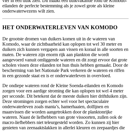
vier in één duik zien. Dit maakt een duikvakantie rond de Komodo-
eilanden de perfecte bestemming als je zowel grote als kleine
onderwaterwezens wilt zien.
HET ONDERWATERLEVEN VAN KOMODO
De grootste dromen van duikers komen uit in de wateren van
Komodo, waar de zichtbaarheid kan oplopen tot wel 30 meter en
duikers zich kunnen vergapen aan vissen en koraal in alle soorten en
maten. De wateren zijn enorm rijk aan plankton die wordt
aangevoerd vanuit omliggende wateren en dit zorgt ervoor dat grote
scholen vissen deze eilanden tot hun thuis hebben gemaakt. Door de
bescherming van het Nationale Park verkeren de wateren en riffen
in een gezonde staat en is er onderwaterleven in overvloed.
De ondiepe wateren rond de Kleine Soenda-eilanden en Komodo
zorgen voor een aardige stroming die kan oplopen tot wel 4 meter
per seconde. Dit betekent dat de meeste duiken hier driftduiken zijn.
Deze stromingen zorgen echter wel voor het spectaculaire
onderwaterleven zoals manta’s, hamerhaaien, dolfijnen en
maanvissen die worden aangetrokken door de planktonrijke
wateren. Naast de liefhebbers van grote vissoorten, zullen ook de
macro-liefhebbers niet teleurgesteld worden. Zo kunnen zij hier
genieten van zeenaaktslakken in allerlei kleuren en zeepaardjes die