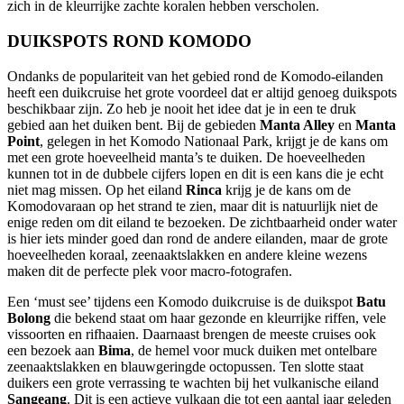
zich in de kleurrijke zachte koralen hebben verscholen.
DUIKSPOTS ROND KOMODO
Ondanks de populariteit van het gebied rond de Komodo-eilanden
heeft een duikcruise het grote voordeel dat er altijd genoeg duikspots
beschikbaar zijn. Zo heb je nooit het idee dat je in een te druk
gebied aan het duiken bent. Bij de gebieden
Manta Alley
en
Manta
Point
, gelegen in het Komodo Nationaal Park, krijgt je de kans om
met een grote hoeveelheid manta’s te duiken. De hoeveelheden
kunnen tot in de dubbele cijfers lopen en dit is een kans die je echt
niet mag missen. Op het eiland
Rinca
krijg je de kans om de
Komodovaraan op het strand te zien, maar dit is natuurlijk niet de
enige reden om dit eiland te bezoeken. De zichtbaarheid onder water
is hier iets minder goed dan rond de andere eilanden, maar de grote
hoeveelheden koraal, zeenaaktslakken en andere kleine wezens
maken dit de perfecte plek voor macro-fotografen.
Een ‘must see’ tijdens een Komodo duikcruise is de duikspot
Batu
Bolong
die bekend staat om haar gezonde en kleurrijke riffen, vele
vissoorten en rifhaaien. Daarnaast brengen de meeste cruises ook
een bezoek aan
Bima
, de hemel voor muck duiken met ontelbare
zeenaaktslakken en blauwgeringde octopussen. Ten slotte staat
duikers een grote verrassing te wachten bij het vulkanische eiland
Sangeang
. Dit is een actieve vulkaan die tot een aantal jaar geleden