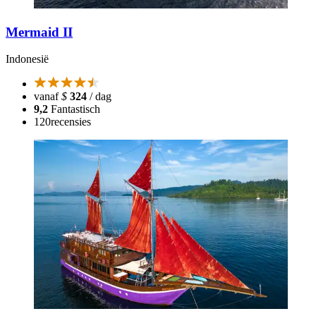
Mermaid II
Indonesië
vanaf
$
324
/ dag
9,2
Fantastisch
120
recensies