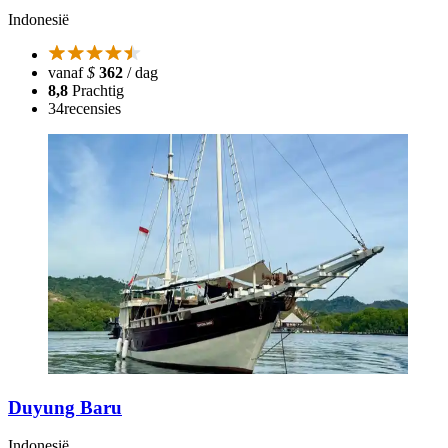
Indonesië
vanaf
$
362
/ dag
8,8
Prachtig
34
recensies
Duyung Baru
Indonesië