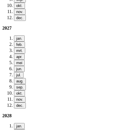
okt.
nov.
dec.
2027
jan.
feb.
mrt.
apr.
mei
jun.
jul.
aug.
sep.
okt.
nov.
dec.
2028
jan.