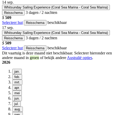
14
sep.
Whitsunday Sailing Experience (Coral Sea Marina - Coral Sea Marina)
3 dagen / 2 nachten
Reisschema
$
509
Selecteer hut
beschikbaar
Reisschema
17
sep.
Whitsunday Sailing Experience (Coral Sea Marina - Coral Sea Marina)
3 dagen / 2 nachten
Reisschema
$
509
Selecteer hut
beschikbaar
Reisschema
Dit vaartuig is deze maand niet beschikbaar. Selecteer hieronder een
andere maand in
groen
of bekijk andere
Australië opties
.
2026
jan.
feb.
mrt.
apr.
mei
jun.
jul.
aug.
sep.