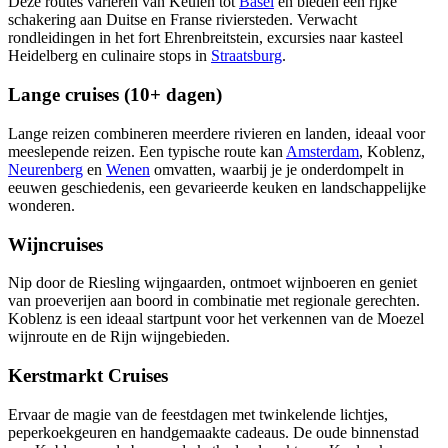
Deze routes variëren van Keulen tot
Basel
en bieden een rijke
schakering aan Duitse en Franse riviersteden. Verwacht
rondleidingen in het fort Ehrenbreitstein, excursies naar kasteel
Heidelberg en culinaire stops in
Straatsburg
.
Lange cruises (10+ dagen)
Lange reizen combineren meerdere rivieren en landen, ideaal voor
meeslepende reizen. Een typische route kan
Amsterdam
, Koblenz,
Neurenberg
en
Wenen
omvatten, waarbij je je onderdompelt in
eeuwen geschiedenis, een gevarieerde keuken en landschappelijke
wonderen.
Wijncruises
Nip door de Riesling wijngaarden, ontmoet wijnboeren en geniet
van proeverijen aan boord in combinatie met regionale gerechten.
Koblenz is een ideaal startpunt voor het verkennen van de Moezel
wijnroute en de Rijn wijngebieden.
Kerstmarkt Cruises
Ervaar de magie van de feestdagen met twinkelende lichtjes,
peperkoekgeuren en handgemaakte cadeaus. De oude binnenstad