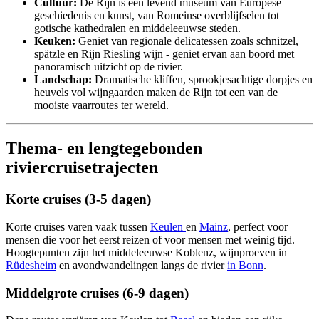
Cultuur:
De Rijn is een levend museum van Europese
geschiedenis en kunst, van Romeinse overblijfselen tot
gotische kathedralen en middeleeuwse steden.
Keuken:
Geniet van regionale delicatessen zoals schnitzel,
spätzle en Rijn Riesling wijn - geniet ervan aan boord met
panoramisch uitzicht op de rivier.
Landschap:
Dramatische kliffen, sprookjesachtige dorpjes en
heuvels vol wijngaarden maken de Rijn tot een van de
mooiste vaarroutes ter wereld.
Thema- en lengtegebonden
riviercruisetrajecten
Korte cruises (3-5 dagen)
Korte cruises varen vaak tussen
Keulen
en
Mainz
, perfect voor
mensen die voor het eerst reizen of voor mensen met weinig tijd.
Hoogtepunten zijn het middeleeuwse Koblenz, wijnproeven in
Rüdesheim
en avondwandelingen langs de rivier
in Bonn
.
Middelgrote cruises (6-9 dagen)