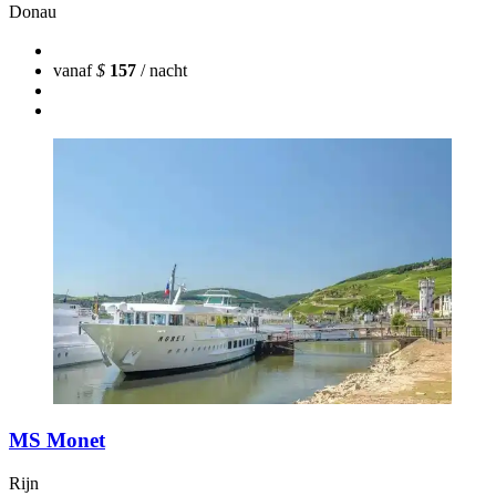
Donau
vanaf
$
157
/ nacht
MS Monet
Rijn