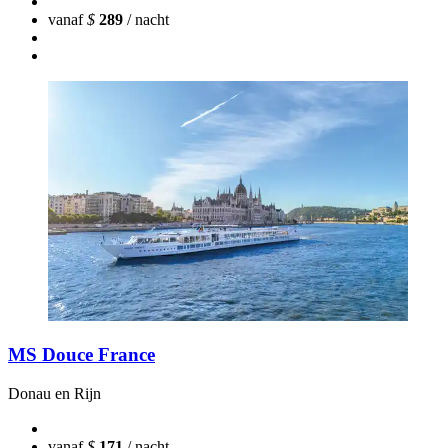
vanaf
$
289
/ nacht
MS Douce France
Donau en Rijn
vanaf
$
171
/ nacht