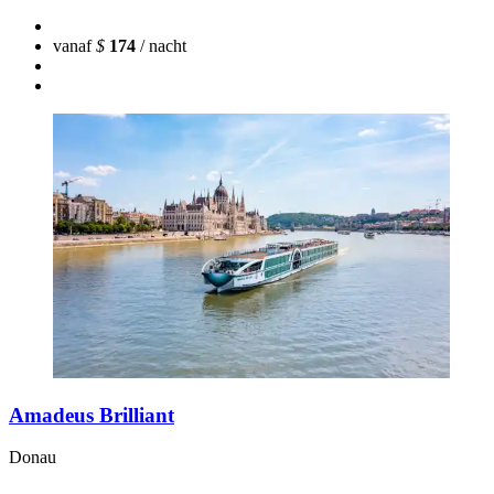
vanaf
$
174
/ nacht
Amadeus Brilliant
Donau