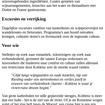
seizoensgebonden ingrediënten. Gasten genieten van
wijnarrangementen, brunches aan het water en themadiners met
Duitse en Franse gastronomie.
Excursies en verrijking
Dagelijkse excursies variëren van kasteeltours en wijnproeverijen tot
wandelroutes en fietsroutes. Programma's aan boord omvatten
lezingen, culinaire demo's en livemuziek over de regionale cultuur.
Voor wie
Stelletjes op zoek naar romantiek, soloreizigers op zoek naar
verbondenheid, gezinnen die samen Europa verkennen en
luxezoekers die hunkeren naar comfort en cultuur zullen allemaal
een riviercruise door Koblenz zeer de moeite waard vinden.
"Glijd langs wijngaarden en oude kastelen, nip van
Riesling onder een sterrenhemel en verlies jezelf in
eeuwen van verhalenboek charme - Koblenz is waar je
riviercruise droom begint."
Van grote kathedralen tot stille geplaveide steegjes, Koblenz is meer
dan een halte - het is de ziel van de rivier. Of je nu Romeinse wegen
volgt of het glas heft langs de Moezel, een cruise hier is een reis