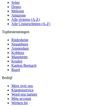
Seine
Douro
Mekong
Amazone
Alle rivieren (A-Z)
Alle Cruiseschepen (A-Z)
Topbestemmingen
Rüdesheim
Straatsburg
Amsterdam
Koblenz
Mannheim
Keulen
Kanton Breisach
Bazel
Bedrijf
Meer over ons
Klantenservice
Word een partner
Mijn account
Werken bij