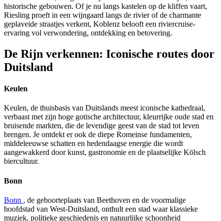
historische gebouwen. Of je nu langs kastelen op de kliffen vaart,
Riesling proeft in een wijngaard langs de rivier of de charmante
geplaveide straatjes verkent, Koblenz belooft een riviercruise-
ervaring vol verwondering, ontdekking en betovering.
De Rijn verkennen: Iconische routes door
Duitsland
Keulen
Keulen, de thuisbasis van Duitslands meest iconische kathedraal,
verbaast met zijn hoge gotische architectuur, kleurrijke oude stad en
bruisende markten, die de levendige geest van de stad tot leven
brengen. Je ontdekt er ook de diepe Romeinse fundamenten,
middeleeuwse schatten en hedendaagse energie die wordt
aangewakkerd door kunst, gastronomie en de plaatselijke Kölsch
biercultuur.
Bonn
Bonn
, de geboorteplaats van Beethoven en de voormalige
hoofdstad van West-Duitsland, onthult een stad waar klassieke
muziek, politieke geschiedenis en natuurlijke schoonheid