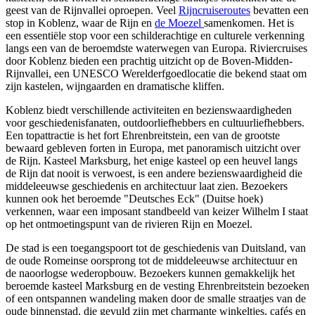
geest van de Rijnvallei oproepen. Veel
Rijncruiseroutes
bevatten een
stop in Koblenz, waar de Rijn en
de Moezel
samenkomen. Het is
een essentiële stop voor een schilderachtige en culturele verkenning
langs een van de beroemdste waterwegen van Europa. Riviercruises
door Koblenz bieden een prachtig uitzicht op de Boven-Midden-
Rijnvallei, een UNESCO Werelderfgoedlocatie die bekend staat om
zijn kastelen, wijngaarden en dramatische kliffen.
Koblenz biedt verschillende activiteiten en bezienswaardigheden
voor geschiedenisfanaten, outdoorliefhebbers en cultuurliefhebbers.
Een topattractie is het fort Ehrenbreitstein, een van de grootste
bewaard gebleven forten in Europa, met panoramisch uitzicht over
de Rijn. Kasteel Marksburg, het enige kasteel op een heuvel langs
de Rijn dat nooit is verwoest, is een andere bezienswaardigheid die
middeleeuwse geschiedenis en architectuur laat zien. Bezoekers
kunnen ook het beroemde "Deutsches Eck" (Duitse hoek)
verkennen, waar een imposant standbeeld van keizer Wilhelm I staat
op het ontmoetingspunt van de rivieren Rijn en Moezel.
De stad is een toegangspoort tot de geschiedenis van Duitsland, van
de oude Romeinse oorsprong tot de middeleeuwse architectuur en
de naoorlogse wederopbouw. Bezoekers kunnen gemakkelijk het
beroemde kasteel Marksburg en de vesting Ehrenbreitstein bezoeken
of een ontspannen wandeling maken door de smalle straatjes van de
oude binnenstad, die gevuld zijn met charmante winkeltjes, cafés en