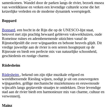
samenkomen. Wandel door de parken langs de rivier, bezoek musea
van wereldklasse en verken een levendige culturele scene die het
keizerlijke verleden en de moderne dynamiek weerspiegelt.
Boppard
Boppard
, een bocht in de Rijn die op de UNESCO-lijst staat,
betovert met zijn prachtig bewaard gebleven vakwerkhuizen, oude
Romeinse ruïnes en adembenemende uitzichten vanaf de
Rijnstoeltjeslift die over wijngaarden en beboste heuvels glijdt. Dit
vredige juweeltje aan de rivier is een sereen hoogtepunt op de
Rijnroute en biedt een perfecte mix van natuurlijke schoonheid,
geschiedenis en rustige charme.
Rüdesheim
Rüdesheim
, bekend om zijn rijke muzikale erfgoed en
wereldberoemde Riesling wijnen, nodigt je uit om zonovergoten
wijngaarden, grillige mechanische muziekmusea en eeuwenoude
wijncafés langs geplaveide straatjes te ontdekken. Deze levendige
stad aan de rivier biedt een harmonieuze mix van charme, cultuur en
verwennerij.
Mainz